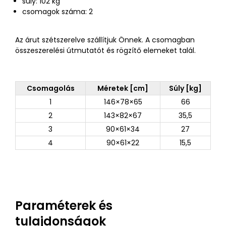
súly: 102 kg
csomagok száma: 2
Az árut szétszerelve szállítjuk Önnek. A csomagban
összeszerelési útmutatót és rögzítő elemeket talál.
Csomagolás
Méretek [cm]
Súly [kg]
1
146×78×65
66
2
143×82×67
35,5
3
90×61×34
27
4
90×61×22
15,5
Paraméterek és
tulajdonságok