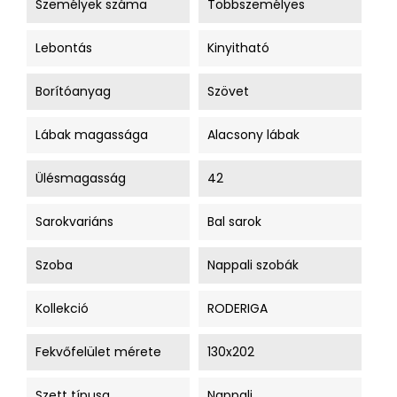
Személyek száma
Többszemélyes
Lebontás
Kinyitható
Borítóanyag
Szövet
Lábak magassága
Alacsony lábak
Ülésmagasság
42
Sarokvariáns
Bal sarok
Szoba
Nappali szobák
Kollekció
RODERIGA
Fekvőfelület mérete
130x202
Szett típusa
Nappali