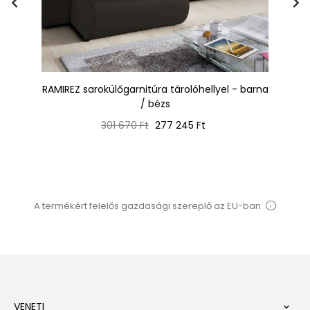
a -
RAMIREZ sarokülőgarnitúra tárolóhellyel - barna
RA
/ bézs
Normál
Ár
301 670 Ft
277 245 Ft
ár
A termékért felelős gazdasági szereplő az EU-ban
VENETI
