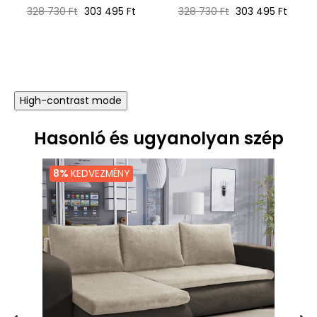
Normál
Ár
Normál
Ár
328 730 Ft
303 495 Ft
328 730 Ft
303 495 Ft
ár
ár
High-contrast mode
Hasonló és ugyanolyan szép
8%
KEDVEZMÉNY