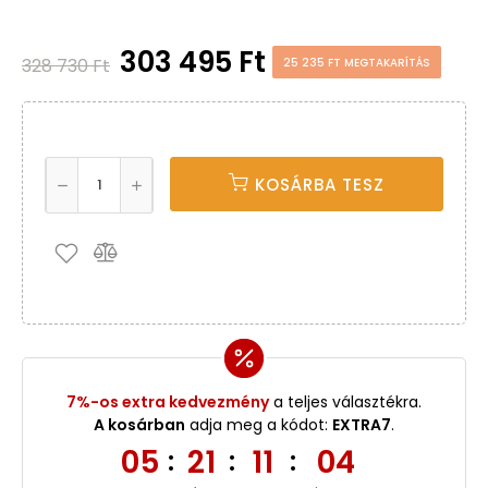
303 495 Ft
328 730 Ft
25 235 FT MEGTAKARÍTÁS
KOSÁRBA TESZ
7%-os extra kedvezmény
a teljes választékra.
A kosárban
adja meg a kódot:
EXTRA7
.
05
21
11
03
:
:
: