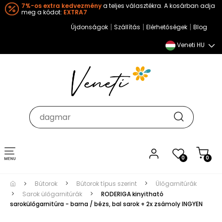
7%-os extra kedvezmény
a teljes választékra. A kosárban adja
meg a kódot:
EXTRA7
|
|
|
Újdonságok
Szállítás
Elérhetőségek
Blog
Veneti HU
Toggle
0
0
navigation
Bútorok
Bútorok típus szerint
Ülőgarnitúrák
Sarok ülőgarnitúrák
RODERIGA kinyitható
sarokülőgarnitúra - barna / bézs, bal sarok + 2x zsámoly INGYEN