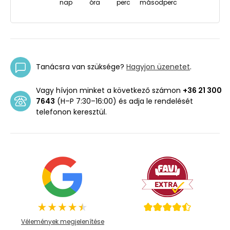
nap
óra
perc
másodperc
Tanácsra van szüksége?
Hagyjon üzenetet
.
Vagy hívjon minket a következő számon
+36 21 300
7643
(H–P 7:30–16:00) és adja le rendelését
telefonon keresztül.
Vélemények megjelenítése