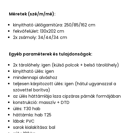
Méretek (szé/m/mé):
kinyitható üklőgarnitúra: 250/85/162 cm
fekvőfelület: 130x202 cm
2x zsámoly: 34/44/34 cm
Egyéb paraméterek és tulajdonságok:
2x tárolóhely: igen (külső polcok + belső tárolóhely)
kinyitható ülés: igen
mindennapi alváshoz
teljesen kárpitozott ülés: igen (hátul ugyanazzal a
szövettel borítva)
az ülés háttámlája laza cipzáras párnák formájában
konstrukció: masszív + DTD
ülés: T30 hab
háttámla: hab T25
lábak: PVC
sarok kialakítása: bal