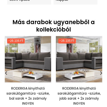
Más darabok ugyanebből a
kollekcióból
-25 235 FT
-25 235 FT
‹
›
RODERIGA kinyitható
RODERIGA kinyitható
sarokülőgarnitúra -szürke,
sarokülőgarnitúra -szürke,
bal sarok + 2x zsámoly
jobb sarok + 2x zsámoly
INGYEN
INGYEN