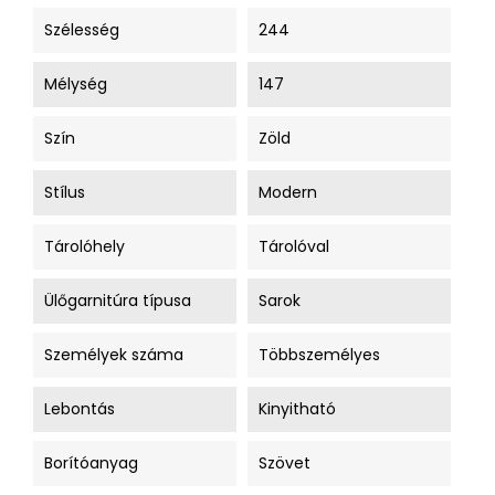
Szélesség
244
Mélység
147
Szín
Zöld
Stílus
Modern
Tárolóhely
Tárolóval
Ülőgarnitúra típusa
Sarok
Személyek száma
Többszemélyes
Lebontás
Kinyitható
Borítóanyag
Szövet