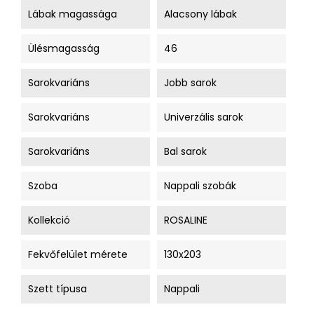
Lábak magassága
Alacsony lábak
Ülésmagasság
46
Sarokvariáns
Jobb sarok
Sarokvariáns
Univerzális sarok
Sarokvariáns
Bal sarok
Szoba
Nappali szobák
Kollekció
ROSALINE
Fekvőfelület mérete
130x203
Szett típusa
Nappali