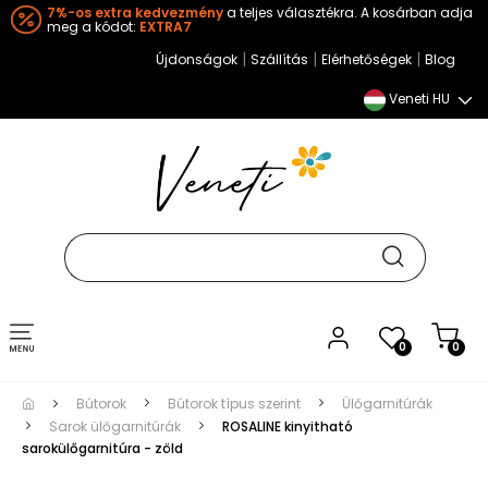
7%-os extra kedvezmény
a teljes választékra. A kosárban adja
meg a kódot:
EXTRA7
|
|
|
Újdonságok
Szállítás
Elérhetőségek
Blog
Veneti HU
Toggle
0
0
navigation
Bútorok
Bútorok típus szerint
Ülőgarnitúrák
Sarok ülőgarnitúrák
ROSALINE kinyitható
sarokülőgarnitúra - zöld