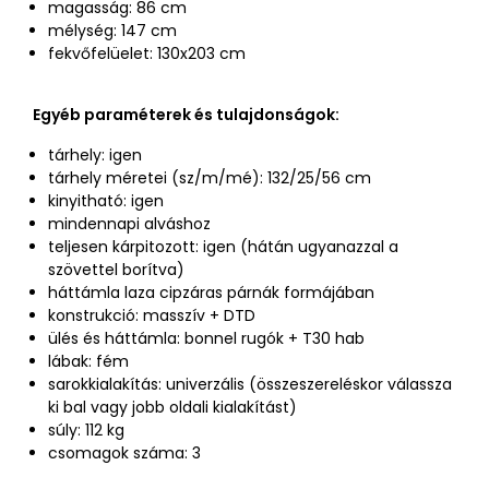
magasság: 86 cm
mélység: 147 cm
fekvőfelüelet: 130x203 cm
Egyéb paraméterek és tulajdonságok:
tárhely: igen
tárhely méretei (sz/m/mé): 132/25/56 cm
kinyitható: igen
mindennapi alváshoz
teljesen kárpitozott: igen (hátán ugyanazzal a
szövettel borítva)
háttámla laza cipzáras párnák formájában
konstrukció: masszív + DTD
ülés és háttámla: bonnel rugók + T30 hab
lábak: fém
sarokkialakítás: univerzális (összeszereléskor válassza
ki bal vagy jobb oldali kialakítást)
súly: 112 kg
csomagok száma: 3