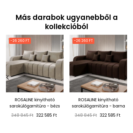
Más darabok ugyanebből a
kollekcióból
-26 260 FT
-26 260 FT
‹
›
ROSALINE kinyitható
ROSALINE kinyitható
sarokülőgarnitúra - bézs
sarokülőgarnitúra - barna
Normál
Ár
Normál
Ár
348 845 Ft
322 585 Ft
348 845 Ft
322 585 Ft
ár
ár