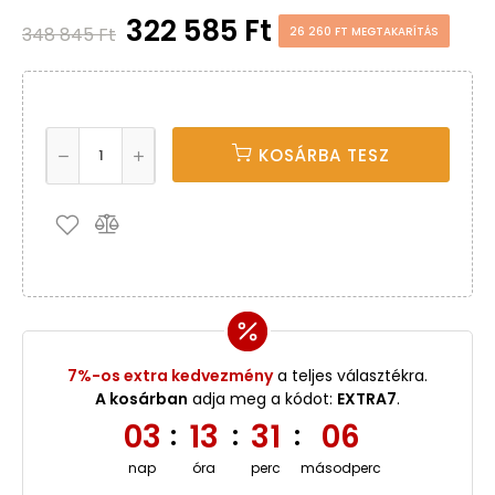
322 585 Ft
348 845 Ft
26 260 FT MEGTAKARÍTÁS
KOSÁRBA TESZ
7%-os extra kedvezmény
a teljes választékra.
A kosárban
adja meg a kódot:
EXTRA7
.
03
13
31
06
:
:
:
nap
óra
perc
másodperc