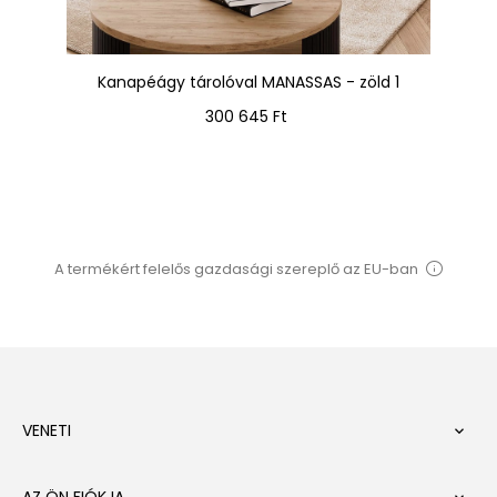
Kanapéágy tárolóval MANASSAS - zöld 1
Ár
300 645 Ft
A termékért felelős gazdasági szereplő az EU-ban
VENETI

AZ ÖN FIÓKJA