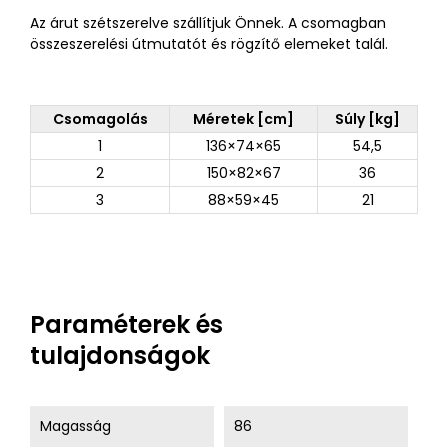
Az árut szétszerelve szállítjuk Önnek. A csomagban
összeszerelési útmutatót és rögzítő elemeket talál.
Csomagolás
Méretek [cm]
Súly [kg]
1
136×74×65
54,5
2
150×82×67
36
3
88×59×45
21
Paraméterek és
tulajdonságok
Magasság
86