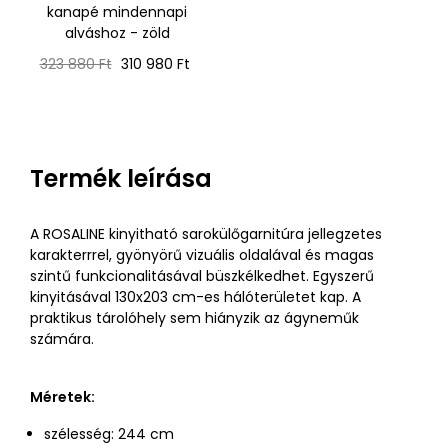
kanapé mindennapi
alváshoz - zöld
Normál
Ár
323 880 Ft
310 980 Ft
ár
Termék leírása
A ROSALINE kinyitható sarokülőgarnitúra jellegzetes
karakterrrel, gyönyörű vizuális oldalával és magas
szintű funkcionalitásával büszkélkedhet. Egyszerű
kinyitásával 130x203 cm-es hálóterületet kap. A
praktikus tárolóhely sem hiányzik az ágyneműk
számára.
Méretek:
szélesség: 244 cm