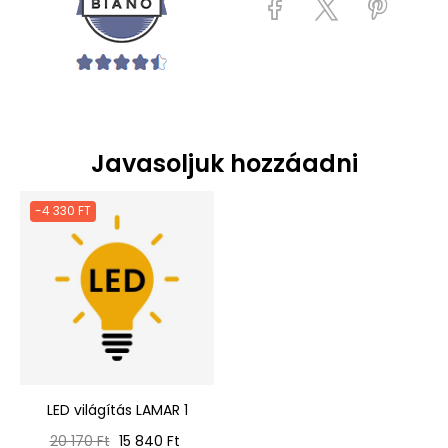
Javasoljuk hozzáadni
-4 330 FT
LED világítás LAMAR 1
Normál
Ár
20 170 Ft
15 840 Ft