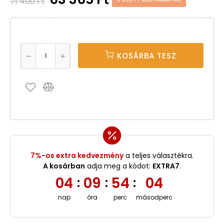
71 400 Ft
KOSÁRBA TESZ
7%-os extra kedvezmény
a teljes választékra.
A kosárban
adja meg a kódot:
EXTRA7
.
04
09
54
04
:
:
:
nap
óra
perc
másodperc