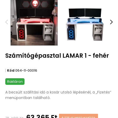
Számítógépasztal LAMAR 1 - fehér
Kód
064-11-00016
Raktáron
A becsült szállítási idő a kosár utolsó lépésénél, a „Fizetés“
menüpontban található.
63 365 Ft
8 035 FT MEGTAKARÍTÁS