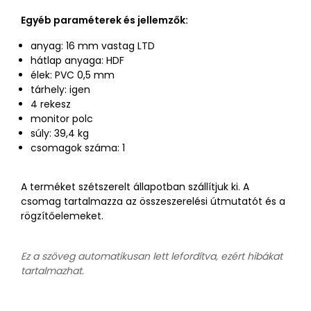
Egyéb paraméterek és jellemzők:
anyag: 16 mm vastag LTD
hátlap anyaga: HDF
élek: PVC 0,5 mm
tárhely: igen
4 rekesz
monitor polc
súly: 39,4 kg
csomagok száma: 1
A terméket szétszerelt állapotban szállítjuk ki. A
csomag tartalmazza az összeszerelési útmutatót és a
rögzítőelemeket.
Ez a szöveg automatikusan lett lefordítva, ezért hibákat
tartalmazhat.