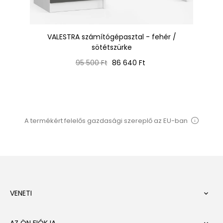
VALESTRA számítógépasztal - fehér /
sötétszürke
Normál
Ár
95 500 Ft
86 640 Ft
ár
A termékért felelős gazdasági szereplő az EU-ban
VENETI

AZ ÖN FIÓKJA