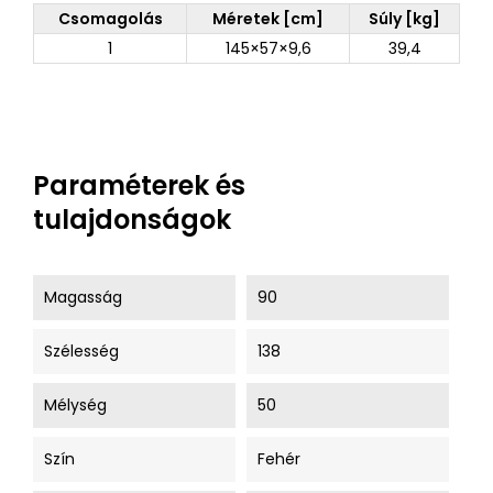
Csomagolás
Méretek [cm]
Súly [kg]
1
145×57×9,6
39,4
Paraméterek és
tulajdonságok
Magasság
90
Szélesség
138
Mélység
50
Szín
Fehér