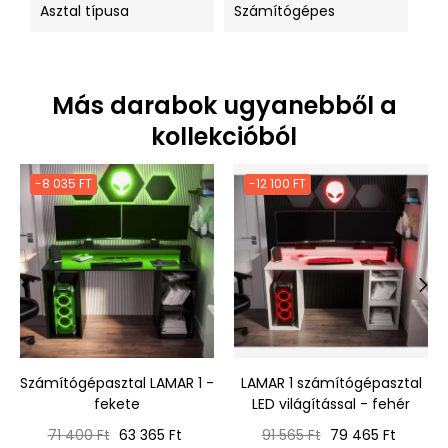
Asztal típusa
Számítógépes
Más darabok ugyanebből a
kollekcióból
-8 035 FT
-12 100 FT
‹
›
Számítógépasztal LAMAR 1 -
LAMAR 1 számítógépasztal
fekete
LED világítással - fehér
Normál
Ár
Normál
Ár
71 400 Ft
63 365 Ft
91 565 Ft
79 465 Ft