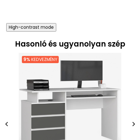
ár
ár
High-contrast mode
Hasonló és ugyanolyan szép
9%
KEDVEZMÉNY