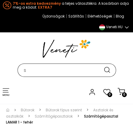
7%-os extra kedvezmény
a teljes választékra. A kosárban adja
meg a kódot:
EXTRA7
|
|
|
Újdonságok
Szállítás
Elérhetőségek
Blog
Veneti HU
Toggle
0
0
navigation
Bútorok
Bútorok típus szerint
Asztalok és
asztalkák
Számítógépasztalok
Számítógépasztal
LAMAR 1 - fehér