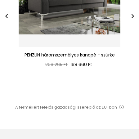
PENZLIN háromszemélyes kanapé - szürke
Normál
Ár
206 265 Ft
168 660 Ft
ár
A termékért felelős gazdasági szereplő az EU-ban