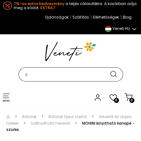
7%-os extra kedvezmény
a teljes választékra. A kosárban adja
meg a kódot:
EXTRA7
|
|
|
Újdonságok
Szállítás
Elérhetőségek
Blog
Veneti HU
Toggle
0
0
navigation
Bútorok
Bútorok típus szerint
Heverők és dupla
fotelek
Szétnyitható heverők
MOHINI kinyitható kanapé -
szürke