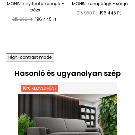
MOHINI kinyitható kanapé -
MOHINI kanapéágy - sárga
bézs
Normál
Ár
215 950 Ft
196 445 Ft
Normál
Ár
ár
215 950 Ft
196 445 Ft
ár
High-contrast mode
Hasonló és ugyanolyan szép
18%
KEDVEZMÉNY