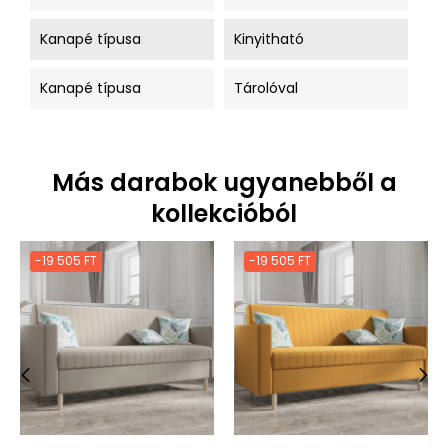
Kanapé típusa
Kinyitható
Kanapé típusa
Tárolóval
Más darabok ugyanebből a
kollekcióból
-19 505 FT
-19 505 FT
‹
›