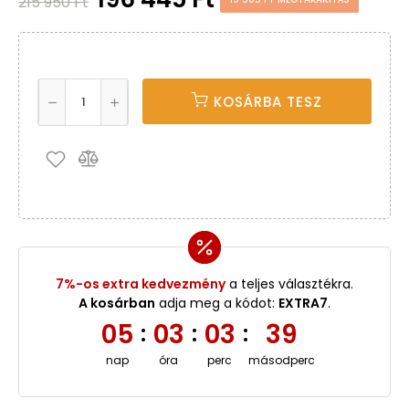
215 950 Ft
KOSÁRBA TESZ
7%-os extra kedvezmény
a teljes választékra.
A kosárban
adja meg a kódot:
EXTRA7
.
05
03
03
39
:
:
:
nap
óra
perc
másodperc