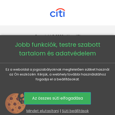
Copyright © 2026 - Veneti™
Jobb funkciók, testre szabott
Veneti HU
tartalom és adatvédelem
Veneti CZ
Ez a weboldal a jogszabályoknak megfelelően sütiket használ
az Ön eszközén. Kérjük, a webhely további használatához
Veneti DE
fogadja el a beállításokat.
Veneti SK
Az összes süti elfogadása
0
Mindet elutasítani
|
Süti beállítások