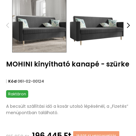
MOHINI kinyitható kanapé - szürke
Kód
061-02-00124
Raktáron
A becsült szállítási idő a kosár utolsó lépésénél, a „Fizetés“
menüpontban található.
196 445 Ft
19 505 FT MEGTAKARÍTÁS