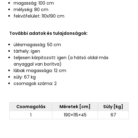
magasság: 100 cm
mélység: 80 cm
fekvőfelület: 110x190 cm
További adatok és tulajdonságok:
ülésmagasság: 50 cm
tárhely: igen
teljesen kárpitozott: igen (a hátsó oldal más
anyaggal van borítva)
lábak magassága: 12 cm
súly: 67 kg
csomagok száma: 2
Csomagolás
Méretek [cm]
Súly [kg]
1
190×115×45
67