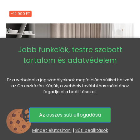
-12 900 FT
Jobb funkciók, testre szabott
tartalom és adatvédelem
Ez a weboldal a jogszabályoknak megfelelően sütiket használ
az Ön eszközén. Kérjük, a webhely további használatához
fogadja el a beállításokat.
Az összes süti elfogadása
0
Mindet elutasítani
|
Süti beállítások