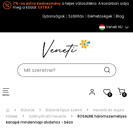
7%-os extra kedvezmény
a teljes választékra. A kosárban adja
meg a kódot:
EXTRA7
|
|
|
Újdonságok
Szállítás
Elérhetőségek
Blog
Veneti HU
Toggle
0
0
navigation
Bútorok
Bútorok típus szerint
Heverők és dupla
fotelek
Szétnyitható heverők
ROSALINE háromszemélyes
kanapé mindennapi alváshoz - bézs