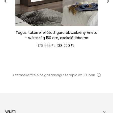
fel
Tágas, tükörrel ellátott gardróbszekrény Aneta
Tá
- szélesség 150 cm, csokoládébarna
Normál
Ár
178 565 Ft
138 220 Ft
ár
A termékért felelős gazdasági szereplő az EU-ban
VENETI
