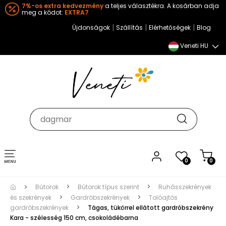
7%-os extra kedvezmény
a teljes választékra. A kosárban adja
meg a kódot:
EXTRA7
|
|
|
Újdonságok
Szállítás
Elérhetőségek
Blog
Veneti HU
Toggle
0
0
navigation
Bútorok
Bútorok típus szerint
Ruhásszekrények
és szekrények
Gardróbszekrények
Tolóajtós
gardróbszekrények
Tágas, tükörrel ellátott gardróbszekrény
Kara - szélesség 150 cm, csokoládébarna