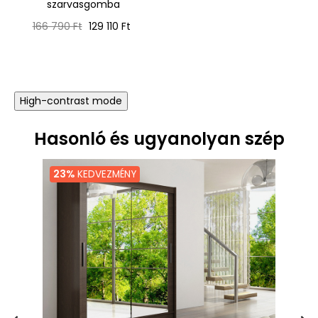
szarvasgomba
ár
Normál
Ár
166 790 Ft
129 110 Ft
ár
High-contrast mode
Hasonló és ugyanolyan szép
23%
KEDVEZMÉNY