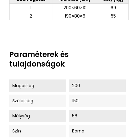
1
200×60×10
69
2
190×80×6
55
Paraméterek és
tulajdonságok
Magasság
200
Szélesség
150
Mélység
58
Szín
Barna