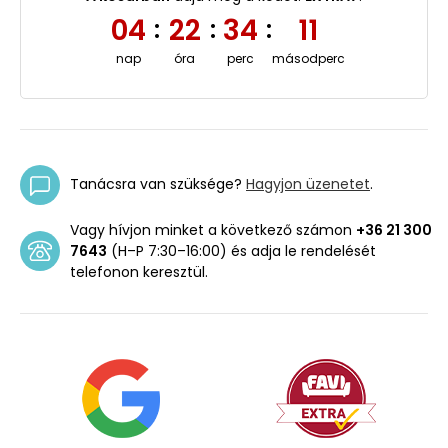
04
22
34
10
:
:
:
nap
óra
perc
másodperc
Tanácsra van szüksége?
Hagyjon üzenetet
.
Vagy hívjon minket a következő számon
+36 21 300
7643
(H–P 7:30–16:00) és adja le rendelését
telefonon keresztül.