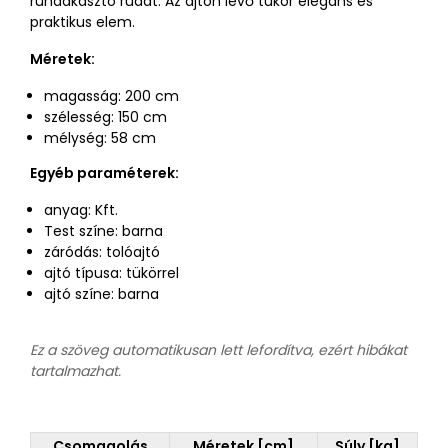
ruhaakasztó rúdat. Az ajtón lévő tükör elegáns és
praktikus elem.
Méretek:
magasság: 200 cm
szélesség: 150 cm
mélység: 58 cm
Egyéb paraméterek:
anyag: Kft.
Test színe: barna
záródás: tolóajtó
ajtó típusa: tükörrel
ajtó színe: barna
Ez a szöveg automatikusan lett lefordítva, ezért hibákat
tartalmazhat.
Csomagolás
Méretek [cm]
Súly [kg]