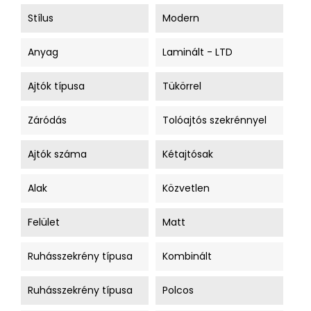
Stílus
Modern
Anyag
Laminált - LTD
Ajtók típusa
Tükörrel
Záródás
Tolóajtós szekrénnyel
Ajtók száma
Kétajtósak
Alak
Közvetlen
Felület
Matt
Ruhásszekrény típusa
Kombinált
Ruhásszekrény típusa
Polcos