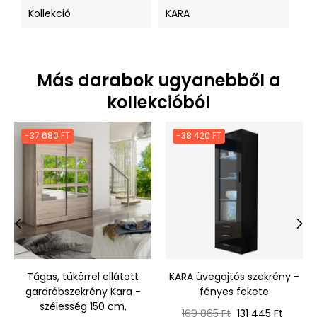
Kollekció
KARA
Más darabok ugyanebből a
kollekcióból
-37 680 FT
-38 420 FT
‹
›
Tágas, tükörrel ellátott
KARA üvegajtós szekrény -
gardróbszekrény Kara -
fényes fekete
szélesség 150 cm,
Normál
Ár
169 865 Ft
131 445 Ft