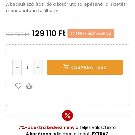
A becsült szállítási idő a kosár utolsó lépésénél, a „Fizetés“
menüpontban található.
129 110 Ft
166 790 Ft
37 680 FT MEGTAKARÍTÁS
KOSÁRBA TESZ
7%-os extra kedvezmény
a teljes választékra.
A kosárban
adja meg a kódot:
EXTRA7
.