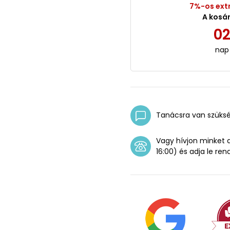
7%-os ext
A kosá
0
nap
Tanácsra van szüks
Vagy hívjon minket
16:00) és adja le ren