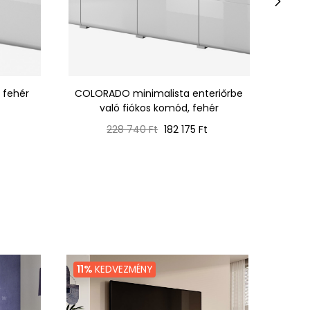
›
 fehér
COLORADO minimalista enteriőrbe
COLOR
való fiókos komód, fehér
Normál
Ár
228 740 Ft
182 175 Ft
ár
11%
KEDVEZMÉNY
16%
K