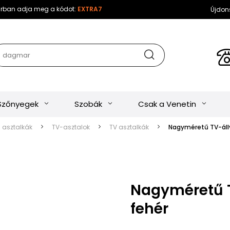
sárban adja meg a kódot:
EXTRA7
Újdon
Szőnyegek
Szobák
Csak a Venetin
s asztalkák
TV-asztalok
TV asztalkák
Nagyméretű TV-áll
Nagyméretű 
fehér