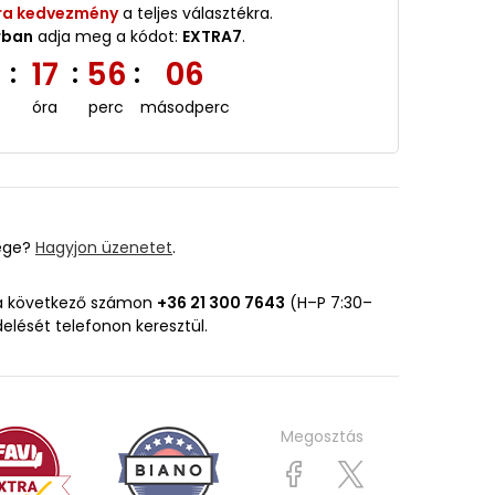
ra kedvezmény
a teljes választékra.
rban
adja meg a kódot:
EXTRA7
.
2
17
56
05
:
:
:
óra
perc
másodperc
ége?
Hagyjon üzenetet
.
 a következő számon
+36 21 300 7643
(H–P 7:30–
delését telefonon keresztül.
Megosztás