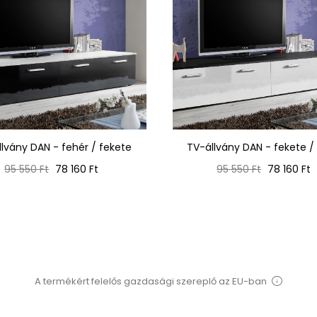
llvány DAN - fehér / fekete
TV-állvány DAN - fekete /
Normál
Ár
Normál
Ár
95 550 Ft
78 160 Ft
95 550 Ft
78 160 Ft
ár
ár
A termékért felelős gazdasági szereplő az EU-ban