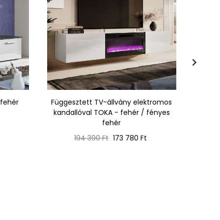
 fehér
Függesztett TV-állvány elektromos
TV ál
kandallóval TOKA - fehér / fényes
fehér
Normál
Ár
194 390 Ft
173 780 Ft
ár