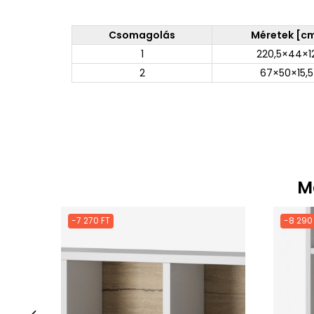
Csomagolás
Méretek [c
1
220,5×44×1
2
67×50×15,5
M
-7 270 FT
-8 290