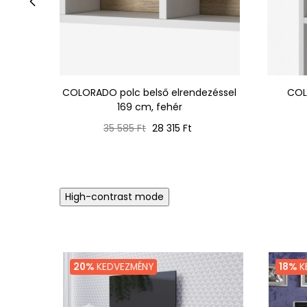
‹
COLORADO polc belső elrendezéssel
COL
169 cm, fehér
Normál
Ár
35 585 Ft
28 315 Ft
ár
High-contrast mode
20%
KEDVEZMÉNY
18%
K