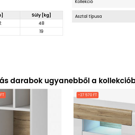
Kollekció
m]
Súly [kg]
Asztal típusa
2
48
19
ás darabok ugyanebből a kollekciób
 FT
-27 570 FT