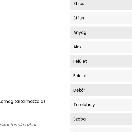
Stílus
Stílus
Anyag
Alak
Felület
Felület
Dekór
A csomag tartalmazza az
Tárolóhely
Szoba
bákat tartalmazhat.