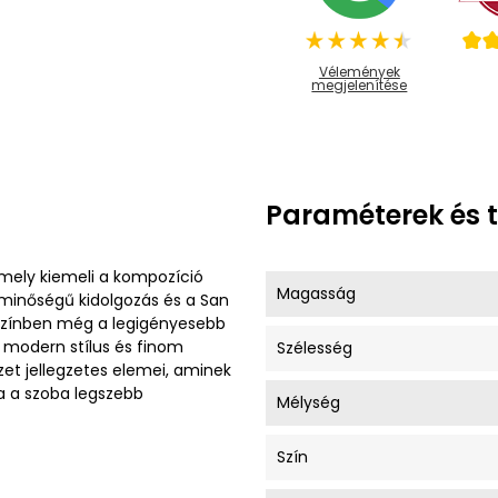
Vélemények
megjelenítése
Paraméterek és 
amely kiemeli a kompozíció
Magasság
s minőségű kidolgozás és a San
 színben még a legigényesebb
 modern stílus és finom
Szélesség
ezet jellegzetes elemei, aminek
 a szoba legszebb
Mélység
Szín