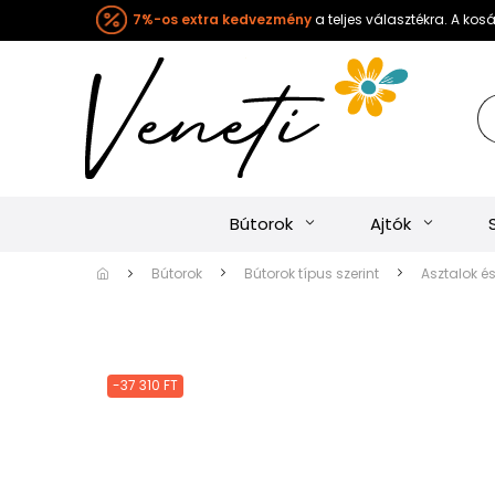
7%-os extra kedvezmény
a teljes választékra. A ko
Bútorok
Ajtók
Bútorok
Bútorok típus szerint
Asztalok é
-37 310 FT