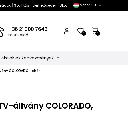
|
|
|
Veneti HU
ságok
Szállítás
Elérhetőségek
Blog
+36 21 300 7643
0
0
munkaidő
Akciók és kedvezmények
vány COLORADO, fehér
TV-állvány COLORADO,