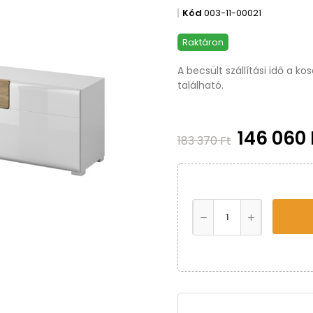
Kód
003-11-00021
Raktáron
A becsült szállítási idő a k
található.
146 060 
183 370 Ft