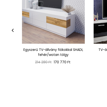
ehér
Egyszerű TV-állvány fiókokkal SHADI,
TV-á
fehér/wotan tölgy
Normál
Ár
214 280 Ft
170 770 Ft
ár