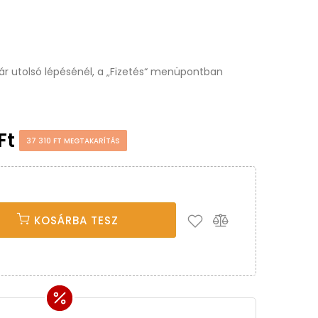
osár utolsó lépésénél, a „Fizetés“ menüpontban
Ft
37 310 FT MEGTAKARÍTÁS
KOSÁRBA TESZ