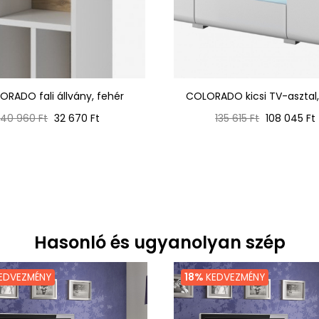
ORADO fali állvány, fehér
COLORADO kicsi TV-asztal,
Normál
Ár
Normál
Ár
40 960 Ft
32 670 Ft
135 615 Ft
108 045 Ft
ár
ár
Hasonló és ugyanolyan szép
EDVEZMÉNY
18%
KEDVEZMÉNY