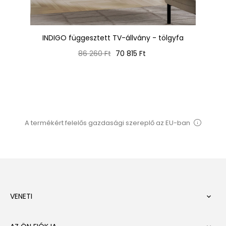
INDIGO függesztett TV-állvány - tölgyfa
Normál
Ár
86 260 Ft
70 815 Ft
ár
A termékért felelős gazdasági szereplő az EU-ban
VENETI
