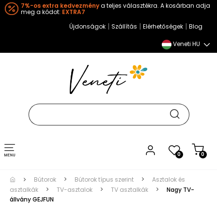
7%-os extra kedvezmény
a teljes választékra. A kosárban adja
meg a kódot:
EXTRA7
|
|
|
Újdonságok
Szállítás
Elérhetőségek
Blog
Veneti HU
Toggle
0
0
navigation
Bútorok
Bútorok típus szerint
Asztalok és
asztalkák
TV-asztalok
TV asztalkák
Nagy TV-
állvány GEJFUN