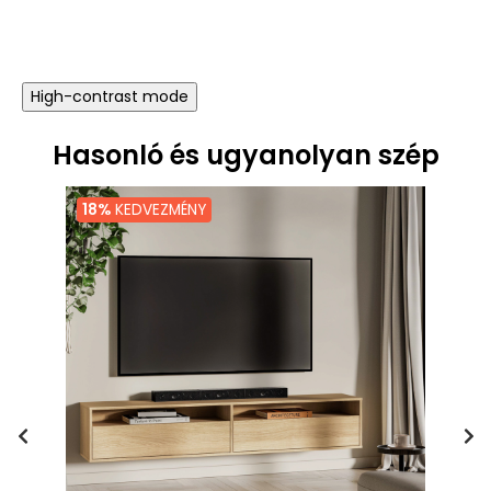
ár
High-contrast mode
Hasonló és ugyanolyan szép
18%
KEDVEZMÉNY