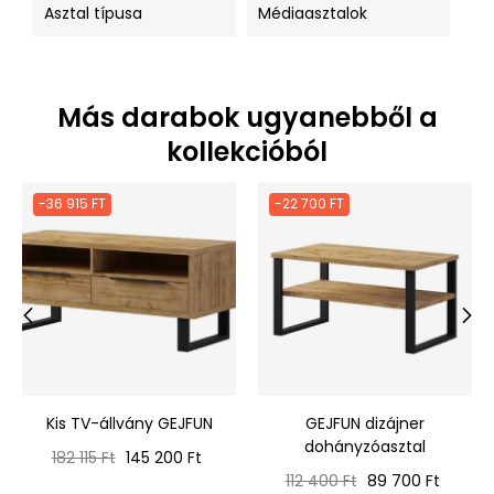
Asztal típusa
Médiaasztalok
Más darabok ugyanebből a
kollekcióból
-36 915 FT
-22 700 FT
‹
›
Kis TV-állvány GEJFUN
GEJFUN dizájner
dohányzóasztal
Normál
Ár
182 115 Ft
145 200 Ft
ár
Normál
Ár
112 400 Ft
89 700 Ft