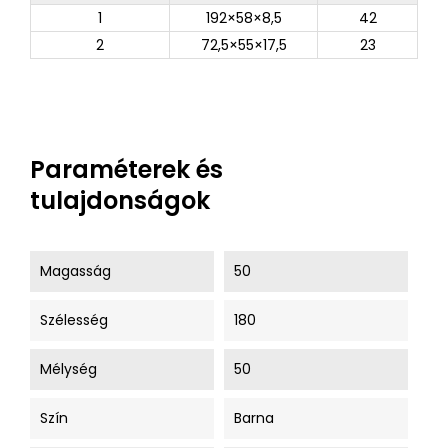
1
192×58×8,5
42
2
72,5×55×17,5
23
Paraméterek és
tulajdonságok
Magasság
50
Szélesség
180
Mélység
50
Szín
Barna