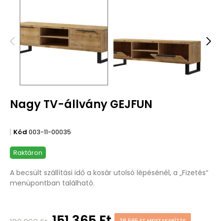
Nagy TV-állvány GEJFUN
Kód
003-11-00035
Raktáron
A becsült szállítási idő a kosár utolsó lépésénél, a „Fizetés“
menüpontban található.
151 365 Ft
38 595 FT MEGTAKARÍTÁS