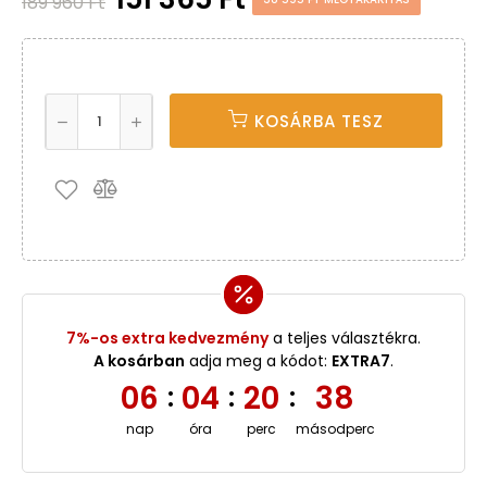
189 960 Ft
KOSÁRBA TESZ
7%-os extra kedvezmény
a teljes választékra.
A kosárban
adja meg a kódot:
EXTRA7
.
06
04
20
38
:
:
:
nap
óra
perc
másodperc