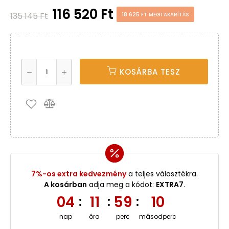
116 520 Ft
135 145 Ft
18 625 FT MEGTAKARÍTÁS
KOSÁRBA TESZ
7%-os extra kedvezmény
a teljes választékra.
A kosárban
adja meg a kódot:
EXTRA7
.
04
11
59
09
:
:
:
nap
óra
perc
másodperc