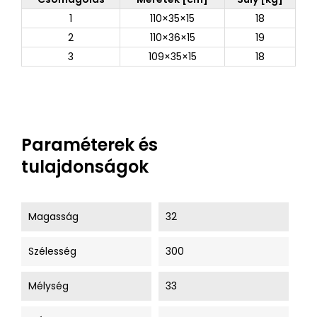
1
110×35×15
18
2
110×36×15
19
3
109×35×15
18
Paraméterek és
tulajdonságok
Magasság
32
Szélesség
300
Mélység
33