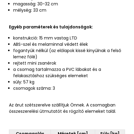
magasság: 30-32 cm
mélység: 33 cm
Egyéb paraméterek és tulajdonságok:
konstrukció: 15 mm vastag LTD
ABS-szel és melaminnal védett élek
fogantyúk nélkül (az előlapok kissé kinyúlnak a felső
lemez fölé)
rejtett mini zsanérok
a csomag tartalmazza a PVC lábakat és a
felakasztáshoz szükséges elemeket
súly: 57 kg
csomagok száma: 3
Az árut szétszerelve szállítjuk Önnek. A csomagban
összeszerelési útmutatót és rögzítő elemeket talál.
Csomagolás
Méretek [cm]
Súly [kg]