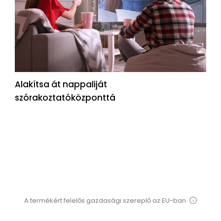
Alakítsa át nappaliját
szórakoztatóközponttá
A termékért felelős gazdasági szereplő az EU-ban