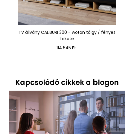
an
TV állvány CALIBURI 300 - wotan tölgy / fényes
fekete
Ár
114 545 Ft
Kapcsolódó cikkek a blogon