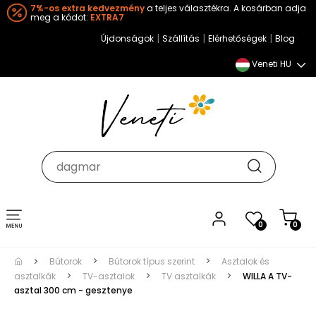
7%-os extra kedvezmény
a teljes választékra. A kosárban adja
meg a kódot:
EXTRA7
|
|
|
Újdonságok
Szállítás
Elérhetőségek
Blog
Veneti HU
Toggle
0
0
navigation
Bútorok
Bútorok típus szerint
Asztalok és
asztalkák
TV-asztalok
TV asztalkák
WILLA A TV-
asztal 300 cm - gesztenye