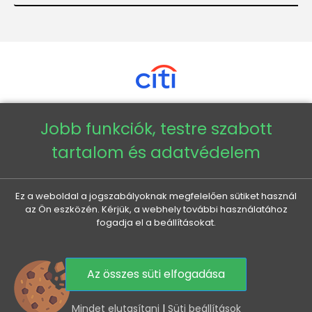
Jobb funkciók, testre szabott
Copyright © 2026 - Veneti™
tartalom és adatvédelem
Veneti HU
Ez a weboldal a jogszabályoknak megfelelően sütiket használ
az Ön eszközén. Kérjük, a webhely további használatához
Veneti CZ
fogadja el a beállításokat.
Veneti DE
Az összes süti elfogadása
Veneti SK
0
Mindet elutasítani
|
Süti beállítások