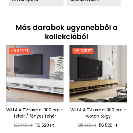
Más darabok ugyanebből a
kollekcióból
-18 625 FT
-18 625 FT
‹
›
WILLA A TV-asztal 300 cm -
WILLA A TV asztal 300 cm -
fehér / fényes fehér
wotan tölgy
Normál
Ár
Normál
Ár
135 145 Ft
116 520 Ft
135 145 Ft
116 520 Ft
ár
ár