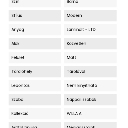
Szín
Barna
Stílus
Modern
Anyag
Laminált - LTD
Alak
Közvetlen
Felület
Matt
Tárolóhely
Tárolóval
Lebontás
Nem kinyitható
Szoba
Nappali szobák
Kollekció
WILLA A
Asztal típusa
Médiaasztalok