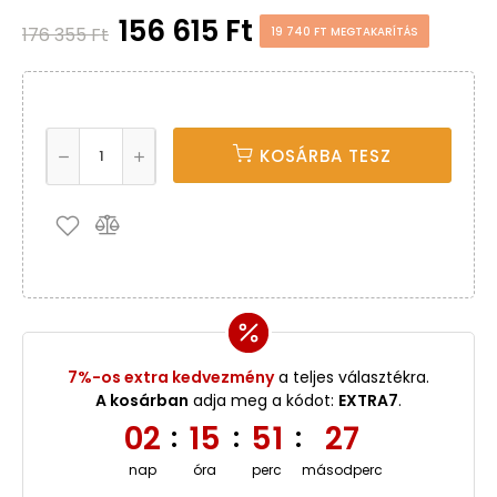
156 615 Ft
176 355 Ft
19 740 FT MEGTAKARÍTÁS
KOSÁRBA TESZ
7%-os extra kedvezmény
a teljes választékra.
A kosárban
adja meg a kódot:
EXTRA7
.
02
15
51
26
:
:
:
nap
óra
perc
másodperc