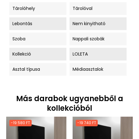
Tárolóhely
Tárolóval
Lebontás
Nem kinyitható
Szoba
Nappali szobák
Kollekció
LOLETA
Asztal típusa
Médiaasztalok
Más darabok ugyanebből a
kollekcióból
-19 580 FT
-19 740 FT