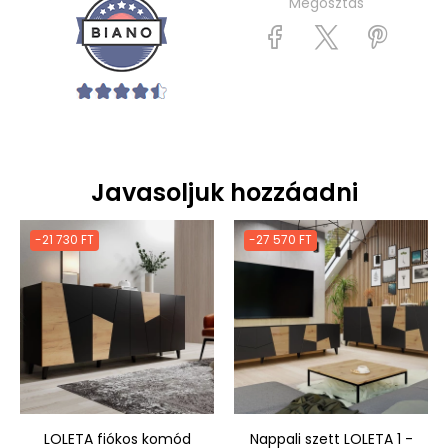
Megosztás
Javasoljuk hozzáadni
-21 730 FT
-27 570 FT
LOLETA fiókos komód
Nappali szett LOLETA 1 -