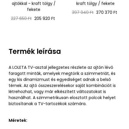
ajtókkal - kraft tölgy /
kraft tölgy / fekete
fekete
Normál
Ár
397 940 Ft
370 370 Ft
Normál
Ár
ár
227 650 Ft
205 920 Ft
ár
Termék leírása
A LOLETA TV-asztal jellegzetes részlete az ajtón lévő
faragott minták, amelyek megtörik a szimmetriát, és
egy kis dinamizmust és egyediséget adnak a belső
térnek. Az ajtó összeszerelésekor saját kombinációt is
létrehozhat, vagy már elkészített változatokat is
használhat. A szimmetrikusan elosztott polcok helyet
biztosítanak a TV-tartozékok számára.
Méretek: