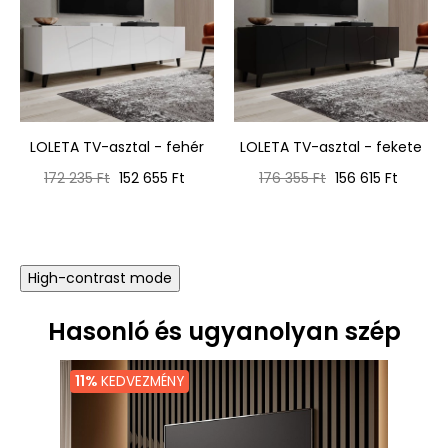
LOLETA TV-asztal - fehér
LOLETA TV-asztal - fekete
Normál
Ár
Normál
Ár
172 235 Ft
152 655 Ft
176 355 Ft
156 615 Ft
ár
ár
High-contrast mode
Hasonló és ugyanolyan szép
11%
KEDVEZMÉNY