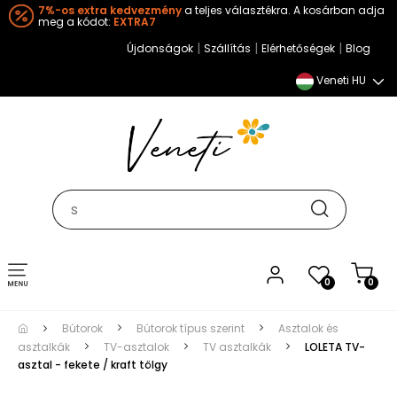
7%-os extra kedvezmény
a teljes választékra. A kosárban adja
meg a kódot:
EXTRA7
|
|
|
Újdonságok
Szállítás
Elérhetőségek
Blog
Veneti HU
Toggle
0
0
navigation
Bútorok
Bútorok típus szerint
Asztalok és
asztalkák
TV-asztalok
TV asztalkák
LOLETA TV-
asztal - fekete / kraft tölgy