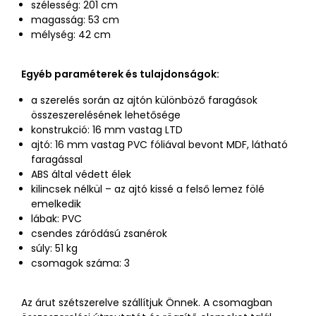
szélesség: 201 cm
magasság: 53 cm
mélység: 42 cm
Egyéb paraméterek és tulajdonságok:
a szerelés során az ajtón különböző faragások
összeszerelésének lehetősége
konstrukció: 16 mm vastag LTD
ajtó: 16 mm vastag PVC fóliával bevont MDF, látható
faragással
ABS által védett élek
kilincsek nélkül – az ajtó kissé a felső lemez fölé
emelkedik
lábak: PVC
csendes záródású zsanérok
súly: 51 kg
csomagok száma: 3
Az árut szétszerelve szállítjuk Önnek. A csomagban