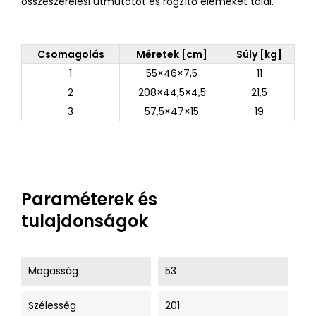
összeszerelési útmutatót és rögzítő elemeket talál.
Csomagolás
Méretek [cm]
Súly [kg]
1
55×46×7,5
11
2
208×44,5×4,5
21,5
3
57,5×47×15
19
Paraméterek és
tulajdonságok
Magasság
53
Szélesség
201