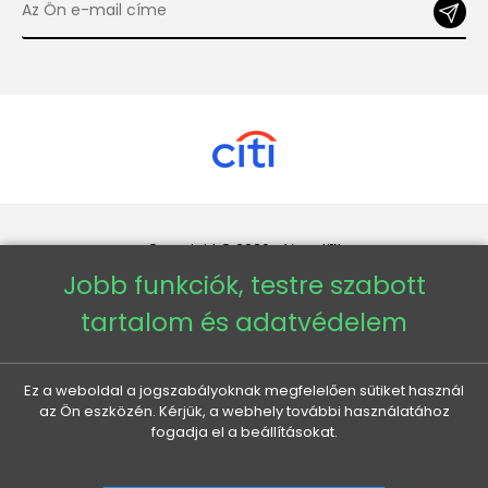
Copyright © 2026 - Veneti™
Jobb funkciók, testre szabott
Veneti HU
tartalom és adatvédelem
Veneti CZ
Ez a weboldal a jogszabályoknak megfelelően sütiket használ
az Ön eszközén. Kérjük, a webhely további használatához
Veneti DE
fogadja el a beállításokat.
Veneti SK