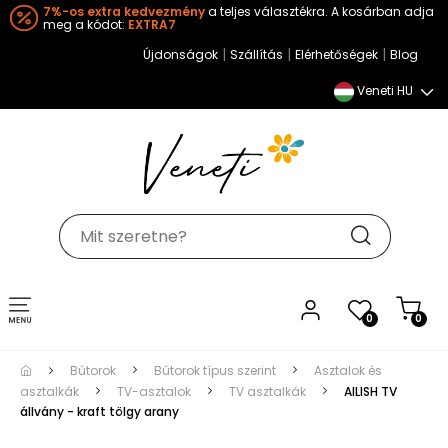
7%-os extra kedvezmény
a teljes választékra. A kosárban adja
meg a kódot:
EXTRA7
|
|
|
Újdonságok
Szállítás
Elérhetőségek
Blog
Veneti HU
Toggle
0
0
navigation
Bútorok
Bútorok típus szerint
Asztalok és
asztalkák
TV-asztalok
TV asztalkák
AILISH TV
állvány - kraft tölgy arany