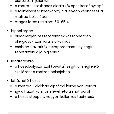
élettartam jellemzi
a matrac latexhabos oldala közepes keménységű
a lyukrendszer megkönnyíti a levegő keringését a
matrac belsejében
magas latex tartalom 50-65 %
hipoallergén
hipoallergén összetételének köszönhetően
allergiások számára is alkalmas
csökkenti az atkák elszaporodását, így segít
fenntartani a jó higiéniát
légáteresztő
a hőszabályozó szál (owata) segíti a megfelelő
szellőzést a matrac belsejében
lehúzható huzat
a matrac L alakban cipzárral körbe van varrva
így a huzat könnyen levehető a matracról
a huzat steppelt, nagyon kellemes tapintású