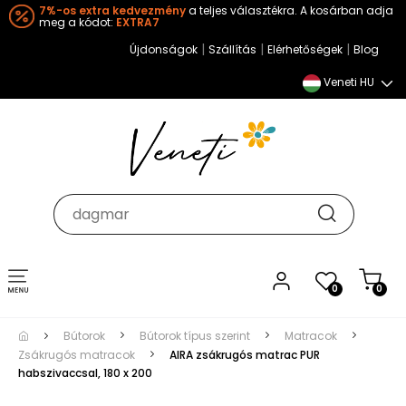
7%-os extra kedvezmény
a teljes választékra. A kosárban adja
meg a kódot:
EXTRA7
|
|
|
Újdonságok
Szállítás
Elérhetőségek
Blog
Veneti HU
Toggle
0
0
navigation
Bútorok
Bútorok típus szerint
Matracok
Zsákrugós matracok
AIRA zsákrugós matrac PUR
habszivaccsal, 180 x 200