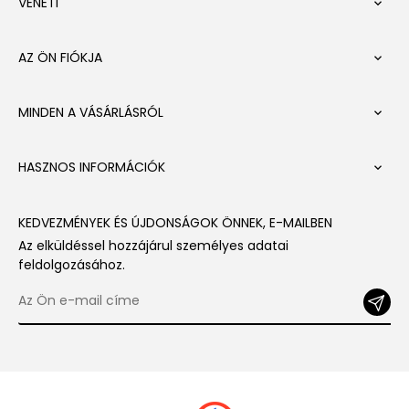
VENETI

AZ ÖN FIÓKJA

MINDEN A VÁSÁRLÁSRÓL

HASZNOS INFORMÁCIÓK

KEDVEZMÉNYEK ÉS ÚJDONSÁGOK ÖNNEK, E-MAILBEN
Az elküldéssel hozzájárul személyes adatai
feldolgozásához.