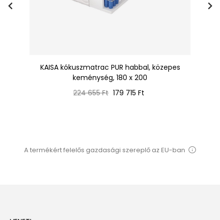
00
KAISA kókuszmatrac PUR habbal, közepes
keménység, 180 x 200
Normál
Ár
224 655 Ft
179 715 Ft
ár
A termékért felelős gazdasági szereplő az EU-ban