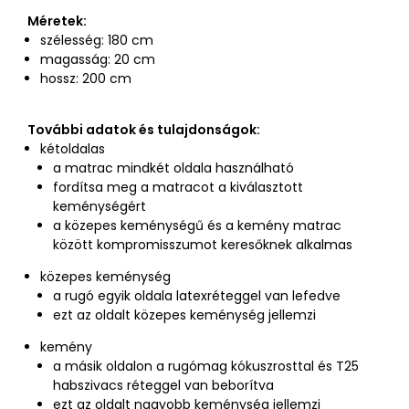
Méretek:
szélesség: 180 cm
magasság: 20 cm
hossz: 200 cm
További adatok és tulajdonságok:
kétoldalas
a matrac mindkét oldala használható
fordítsa meg a matracot a kiválasztott
keménységért
a közepes keménységű és a kemény matrac
között kompromisszumot keresőknek alkalmas
közepes keménység
a rugó egyik oldala latexréteggel van lefedve
ezt az oldalt közepes keménység jellemzi
kemény
a másik oldalon a rugómag kókuszrosttal és T25
habszivacs réteggel van beborítva
ezt az oldalt nagyobb keménység jellemzi