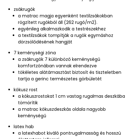
zsákrugók
a matrac magja egyenként textilzsákokban
rögzített rugókból áll (262 rugó/m2).
egyénileg alkalmazkodik a testrészekhez
a textilzsákok tompítják a rugók egymáshoz
dörzsölődésének hangját
7 keménységi zóna
a zsákrugók 7 különböző keménységű
komfortzónában vannak elrendezve
tökéletes alátámasztást biztosít és tiszteletben
tartja a gerinc természetes görbületét
kókusz rost
a kókuszrostokat 1 cm vastag rugalmas deszkába
tömörítik
a matrac kókuszdeszkás oldala nagyobb
keménységű
latex hab
a latexhabot kiváló pontrugalmasság és hosszú