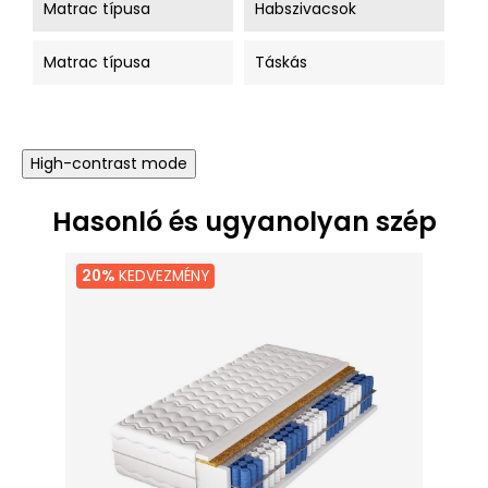
Matrac típusa
Habszivacsok
Matrac típusa
Táskás
High-contrast mode
Hasonló és ugyanolyan szép
20%
KEDVEZMÉNY