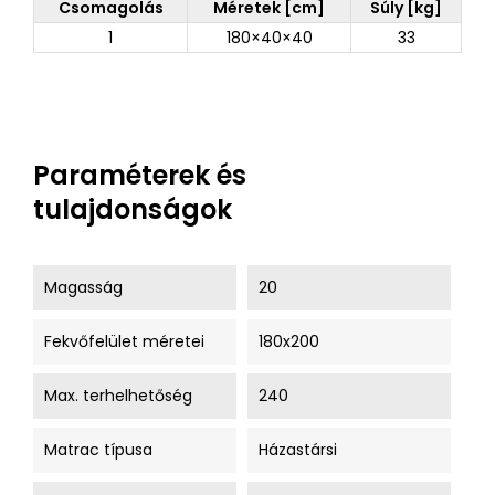
Csomagolás
Méretek [cm]
Súly [kg]
1
180×40×40
33
Paraméterek és
tulajdonságok
Magasság
20
Fekvőfelület méretei
180x200
Max. terhelhetőség
240
Matrac típusa
Házastársi