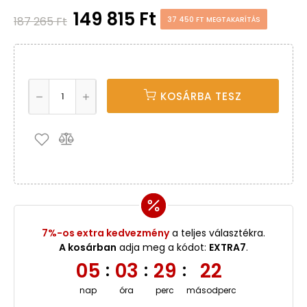
149 815 Ft
187 265 Ft
37 450 FT MEGTAKARÍTÁS
KOSÁRBA TESZ
7%-os extra kedvezmény
a teljes választékra.
A kosárban
adja meg a kódot:
EXTRA7
.
05
03
29
21
:
:
:
nap
óra
perc
másodperc