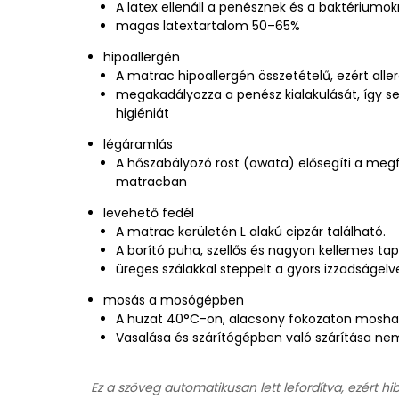
A latex ellenáll a penésznek és a baktériumo
magas latextartalom 50–65%
hipoallergén
A matrac hipoallergén összetételű, ezért alle
megakadályozza a penész kialakulását, így se
higiéniát
légáramlás
A hőszabályozó rost (owata) elősegíti a megf
matracban
levehető fedél
A matrac kerületén L alakú cipzár található.
A borító puha, szellős és nagyon kellemes tap
üreges szálakkal steppelt a gyors izzadságel
mosás a mosógépben
A huzat 40°C-on, alacsony fokozaton mosha
Vasalása és szárítógépben való szárítása nem
Ez a szöveg automatikusan lett lefordítva, ezért hi