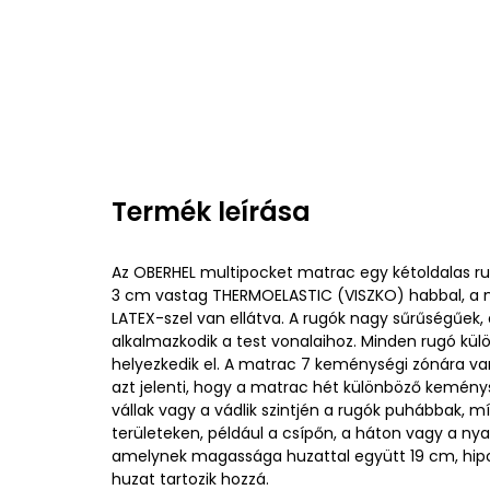
Termék leírása
Az OBERHEL multipocket matrac egy kétoldalas ru
3 cm vastag THERMOELASTIC (VISZKO) habbal, a 
LATEX-szel van ellátva. A rugók nagy sűrűségűek,
alkalmazkodik a test vonalaihoz. Minden rugó kü
helyezkedik el. A matrac 7 keménységi zónára v
azt jelenti, hogy a matrac hét különböző kemény
vállak vagy a vádlik szintjén a rugók puhábbak, m
területeken, például a csípőn, a háton vagy a n
amelynek magassága huzattal együtt 19 cm, hipoa
huzat tartozik hozzá.