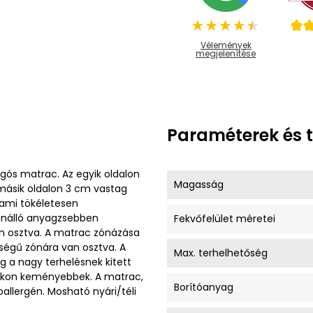
Vélemények
megjelenítése
Paraméterek és 
gós matrac. Az egyik oldalon
Magasság
másik oldalon 3 cm vastag
 ami tökéletesen
lönálló anyagzsebben
Fekvőfelület méretei
an osztva. A matrac zónázása
ségű zónára van osztva. A
Max. terhelhetőség
íg a nagy terhelésnek kitett
yakon keményebbek. A matrac,
Borítóanyag
llergén. Mosható nyári/téli