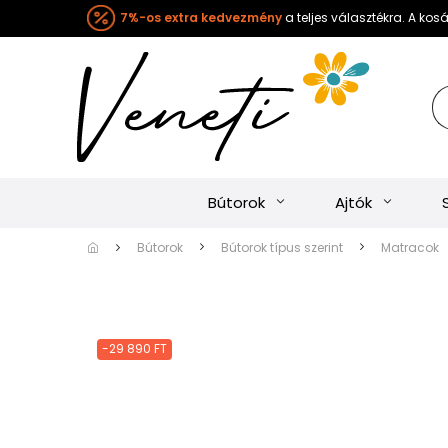
7%-os extra kedvezmény
a teljes választékra. A ko
Bútorok
Ajtók
Bútorok
Bútorok típus szerint
Matracok
-29 890 FT