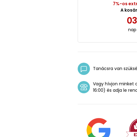
7%-os ext
A kosá
0
nap
Tanácsra van szüks
Vagy hívjon minket
16:00) és adja le ren