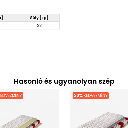
m]
Súly [kg]
23
Hasonló és ugyanolyan szép
EDVEZMÉNY
20%
KEDVEZMÉNY