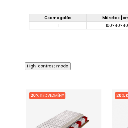
Csomagolás
Méretek [c
1
100×40×40
High-contrast mode
20%
KEDVEZMÉNY
20%
K