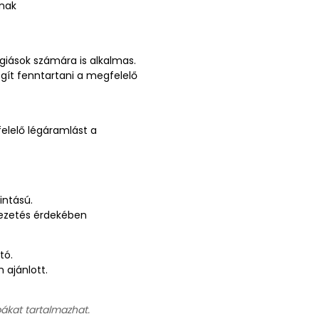
knak
rgiások számára is alkalmas.
gít fenntartani a megfelelő
elelő légáramlást a
intású.
vezetés érdekében
tó.
 ajánlott.
bákat tartalmazhat.