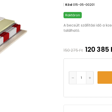
Kód
015-05-00201
Raktáron
A becsült szállítási idő a k
található.
120 385 
150 275 Ft