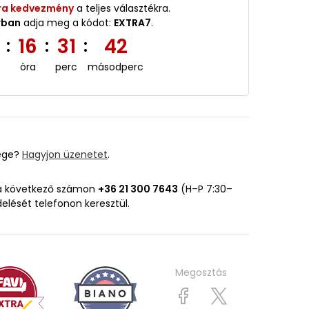
ra kedvezmény
a teljes választékra.
rban
adja meg a kódot:
EXTRA7
.
3
16
31
41
:
:
:
óra
perc
másodperc
ége?
Hagyjon üzenetet
.
 a következő számon
+36 21 300 7643
(H–P 7:30–
delését telefonon keresztül.
Megosztás