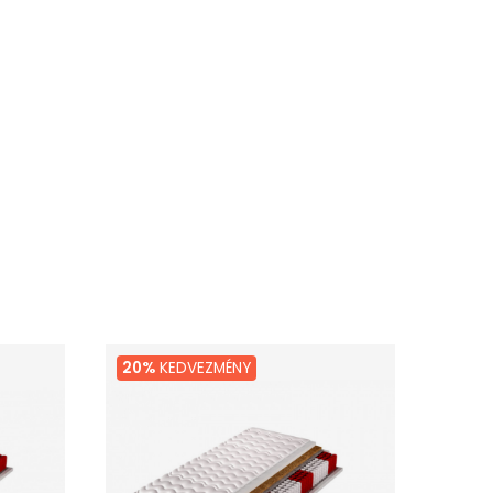
20%
KEDVEZMÉNY
20%