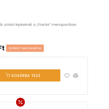
osár utolsó lépésénél, a „Fizetés“ menüpontban
Ft
29 890 FT MEGTAKARÍTÁS
KOSÁRBA TESZ