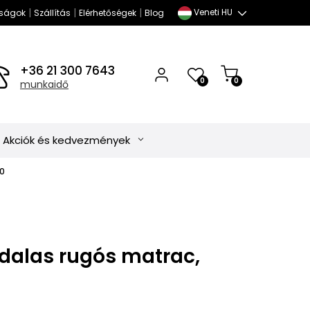
|
|
|
Veneti HU
ságok
Szállítás
Elérhetőségek
Blog
+36 21 300 7643
0
0
munkaidő
Akciók és kedvezmények
00
ldalas rugós matrac,