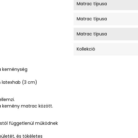
Matrac típusa
Matrac típusa
Matrac típusa
Kollekció
 a keménység
 latexhab (3 cm)
llemzi.
a kemény matrac között.
stól függetlenül működnek
ületét, és tökéletes