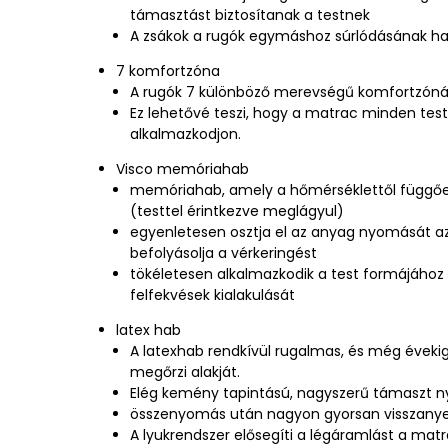
támasztást biztosítanak a testnek
A zsákok a rugók egymáshoz súrlódásának han
7 komfortzóna
A rugók 7 különböző merevségű komfortzóná
Ez lehetővé teszi, hogy a matrac minden tes
alkalmazkodjon.
Visco memóriahab
memóriahab, amely a hőmérséklettől függőe
(testtel érintkezve meglágyul)
egyenletesen osztja el az anyag nyomását az
befolyásolja a vérkeringést
tökéletesen alkalmazkodik a test formájáho
felfekvések kialakulását
latex hab
A latexhab rendkívül rugalmas, és még évekig
megőrzi alakját.
Elég kemény tapintású, nagyszerű támaszt ny
összenyomás után nagyon gyorsan visszanyeri
A lyukrendszer elősegíti a légáramlást a mat