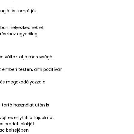
gját is tompítják.
ban helyezkednek el.
trészhez egyedileg
n változtatja merevségét
 emberi testen, ami pozitívan
z és megakadályozza a
 tartó használat után is
újt és enyhíti a fájdalmat
 eredeti alakját
rac belsejében