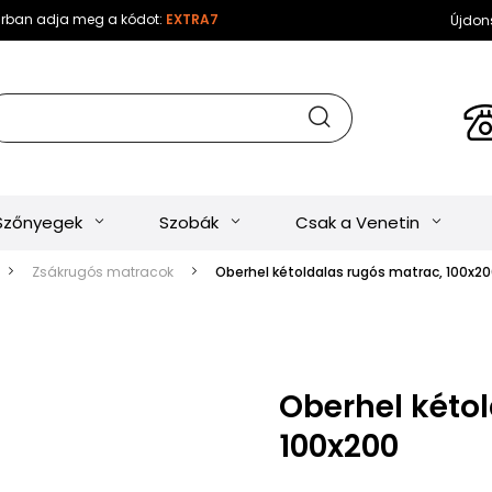
sárban adja meg a kódot:
EXTRA7
Újdon
Szőnyegek
Szobák
Csak a Venetin
Zsákrugós matracok
Oberhel kétoldalas rugós matrac, 100x2
Oberhel kéto
100x200