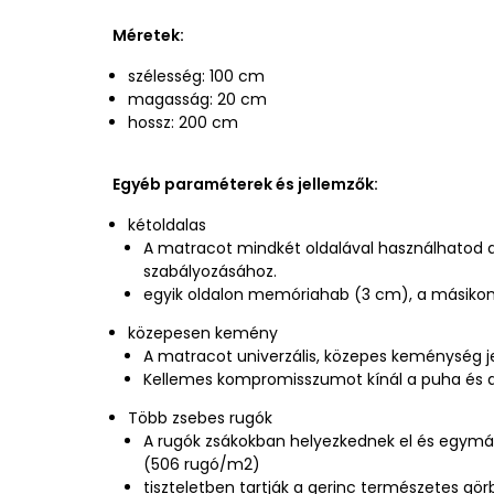
Méretek:
szélesség: 100 cm
magasság: 20 cm
hossz: 200 cm
Egyéb paraméterek és jellemzők:
kétoldalas
A matracot mindkét oldalával használhatod
szabályozásához.
egyik oldalon memóriahab (3 cm), a másikon
közepesen kemény
A matracot univerzális, közepes keménység je
Kellemes kompromisszumot kínál a puha és 
Több zsebes rugók
A rugók zsákokban helyezkednek el és egymá
(506 rugó/m2)
tiszteletben tartják a gerinc természetes görb