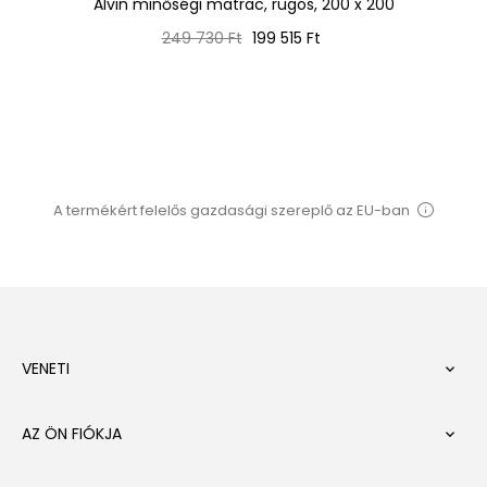
0
Alvin minőségi matrac, rugós, 200 x 200
Normál
Ár
249 730 Ft
199 515 Ft
ár
A termékért felelős gazdasági szereplő az EU-ban
VENETI

AZ ÖN FIÓKJA
