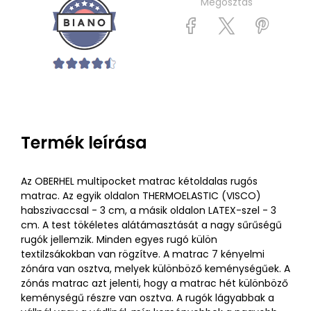
Megosztás
Termék leírása
Az OBERHEL multipocket matrac kétoldalas rugós
matrac. Az egyik oldalon THERMOELASTIC (VISCO)
habszivaccsal - 3 cm, a másik oldalon LATEX-szel - 3
cm. A test tökéletes alátámasztását a nagy sűrűségű
rugók jellemzik. Minden egyes rugó külön
textilzsákokban van rögzítve. A matrac 7 kényelmi
zónára van osztva, melyek különböző keménységűek. A
zónás matrac azt jelenti, hogy a matrac hét különböző
keménységű részre van osztva. A rugók lágyabbak a