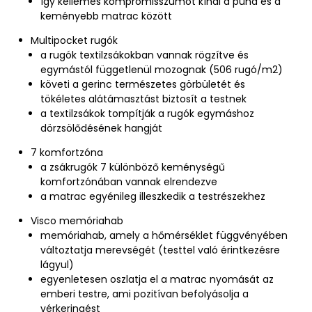
így kellemes kompromisszumot kínál a puha és a
keményebb matrac között
Multipocket rugók
a rugók textilzsákokban vannak rögzítve és
egymástól függetlenül mozognak (506 rugó/m2)
követi a gerinc természetes görbületét és
tökéletes alátámasztást biztosít a testnek
a textilzsákok tompítják a rugók egymáshoz
dörzsölődésének hangját
7 komfortzóna
a zsákrugók 7 különböző keménységű
komfortzónában vannak elrendezve
a matrac egyénileg illeszkedik a testrészekhez
Visco memóriahab
memóriahab, amely a hőmérséklet függvényében
változtatja merevségét (testtel való érintkezésre
lágyul)
egyenletesen oszlatja el a matrac nyomását az
emberi testre, ami pozitívan befolyásolja a
vérkeringést