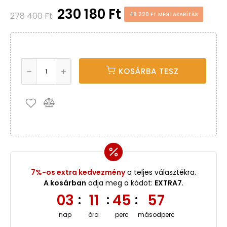
230 180 Ft
278 400 Ft
48 220 FT MEGTAKARÍTÁS
KOSÁRBA TESZ
7%-os extra kedvezmény
a teljes választékra.
A kosárban
adja meg a kódot:
EXTRA7
.
03
11
45
57
:
:
:
nap
óra
perc
másodperc