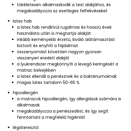
tökéletesen alkalmazkodik a test alakjához, és
megakadályozza az esetleges felfekvéseket
latex hab
a latex hab rendkívül rugalmas és hosszú évek
használata után is megtartja alakját
inkább keményebb érzetű, kiváló alátámasztást
biztosít és enyhíti a fájdalmat
összenyomást követően nagyon gyorsan
visszanyeri eredeti alakját
a lyukrendszer megkönnyíti a levegő keringését a
matrac belsejében
a latex ellenáll a penésznek és a baktériumoknak
magas latex tartalom 50-65 %
hipoallergén
a matracok hipoallergén, így allergiások számára is
alkalmasak
megakadályozza a penészedést, és így segít
fenntartani a megfelelő higiéniát
légáteresztő