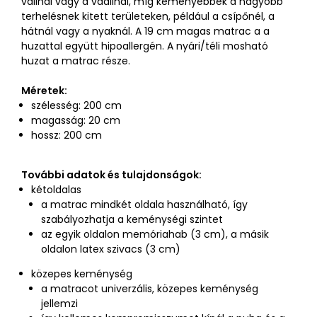
vállnál vagy a vádlinál, míg keményebbek a nagyobb
terhelésnek kitett területeken, például a csípőnél, a
hátnál vagy a nyaknál. A 19 cm magas matrac a a
huzattal együtt hipoallergén. A nyári/téli mosható
huzat a matrac része.
Méretek:
szélesség: 200 cm
magasság: 20 cm
hossz: 200 cm
További adatok és tulajdonságok:
kétoldalas
a matrac mindkét oldala használható, így
szabályozhatja a keménységi szintet
az egyik oldalon memóriahab (3 cm), a másik
oldalon latex szivacs (3 cm)
közepes keménység
a matracot univerzális, közepes keménység
jellemzi