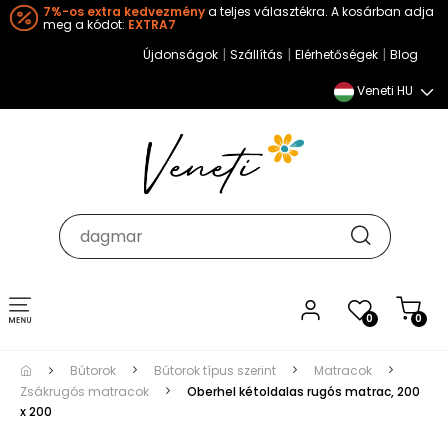
7%-os extra kedvezmény
a teljes választékra. A kosárban adja
meg a kódot:
EXTRA7
|
|
|
Újdonságok
Szállítás
Elérhetőségek
Blog
Veneti HU
Toggle
0
0
navigation
Bútorok
Bútorok típus szerint
Matracok
Zsákrugós matracok
Oberhel kétoldalas rugós matrac, 200
x 200