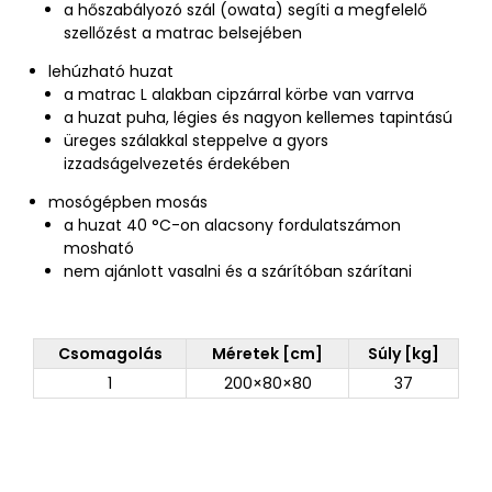
a hőszabályozó szál (owata) segíti a megfelelő
szellőzést a matrac belsejében
lehúzható huzat
a matrac L alakban cipzárral körbe van varrva
a huzat puha, légies és nagyon kellemes tapintású
üreges szálakkal steppelve a gyors
izzadságelvezetés érdekében
mosógépben mosás
a huzat 40 °C-on alacsony fordulatszámon
mosható
nem ajánlott vasalni és a szárítóban szárítani
Csomagolás
Méretek [cm]
Súly [kg]
1
200×80×80
37