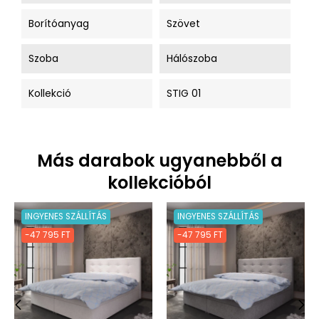
Borítóanyag
Szövet
Szoba
Hálószoba
Kollekció
STIG 01
Más darabok ugyanebből a
kollekcióból
INGYENES SZÁLLÍTÁS
INGYENES SZÁLLÍTÁS
-47 795 FT
-47 795 FT