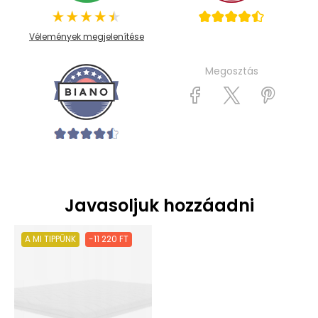
Vélemények megjelenítése
Megosztás
Javasoljuk hozzáadni
A MI TIPPÜNK
-11 220 FT