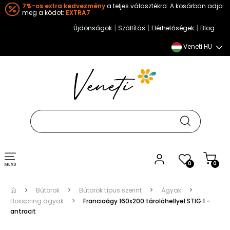
7%-os extra kedvezmény
a teljes választékra. A kosárban adja
meg a kódot:
EXTRA7
|
|
|
Újdonságok
Szállítás
Elérhetőségek
Blog
Veneti HU
Toggle
0
0
navigation
Bútorok
Bútorok típus szerint
Ágyak
Boxspring ágyak
Franciaágy 160x200 tárolóhellyel STIG 1 -
antracit