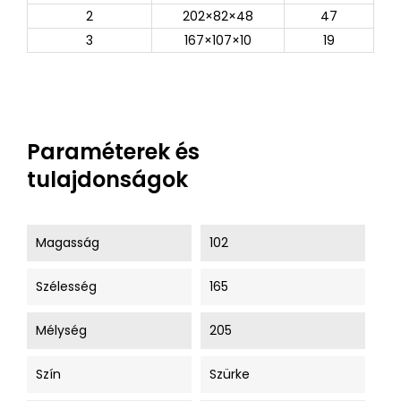
2
202×82×48
47
3
167×107×10
19
Paraméterek és
tulajdonságok
Magasság
102
Szélesség
165
Mélység
205
Szín
Szürke