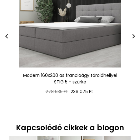
 -
Modern 160x200 as franciaágy tárolóhellyel
STIG 5 - szürke
Normál
Ár
278 535 Ft
236 075 Ft
ár
Kapcsolódó cikkek a blogon