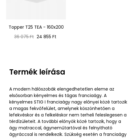
Topper T25 TEA - 160x200
Normál
Ár
36 075 Ft
24 855 Ft
ár
Termék leírása
A modern hálószobák elengedhetetlen eleme az
elsősorban kényelmes és tágas franciaágy. A
kényelmes STIG I franciaágy nagy előnyei közé tartozik
a magas fekvőfelület, amelynek köszönhetően a
lefekvéskor és a felkeléskor nem terheli feleslegesen a
térdízületeit. A további előnyök közé tartozik, hogy a
ágy matraccal, ágyneműtartóval és felnyitható
ágyráccsal is rendelkezik. Szükség esetén a franciaágy