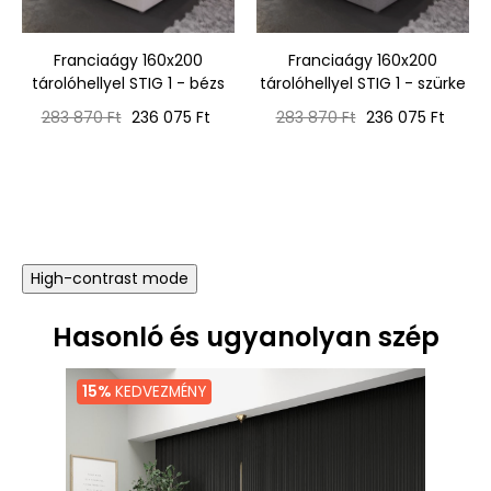
‹
›
Franciaágy 160x200
Franciaágy 160x200
tárolóhellyel STIG 1 - bézs
tárolóhellyel STIG 1 - szürke
Normál
Ár
Normál
Ár
283 870 Ft
236 075 Ft
283 870 Ft
236 075 Ft
ár
ár
High-contrast mode
Hasonló és ugyanolyan szép
15%
KEDVEZMÉNY