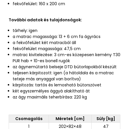
fekvőfelület: 160 x 200 cm
További adatok és tulajdonságok:
tárhely: igen
a matrac magassága: 13 + 6 cm fa ágyrács
a fekvőfelület két matracból áll
fekvőfelület magassága: 47,5 cm
matrac kivitelezése: 3 cm-es közepesen kemény T30
PUR hab + 10-es bonell rugók
az ágyneműtartó belseje DTD bútorlapokból készült
teljesen kárpitozott: igen (a hátoldala és a matrac
teteje más anyaggal van borítva)
kárpitozás: tartós és lemosható bútorszövet
két egyszemélyes ággyá alakítható át
az ágy maximális teherbírása: 220 kg
Csomagolás
Méretek [cm]
Súly [kg]
1
202×82×48
47