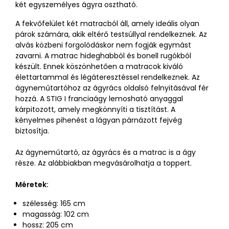
két egyszemélyes ágyra osztható.
A fekvőfelület két matracból áll, amely ideális olyan
párok számára, akik eltérő testsúllyal rendelkeznek. Az
alvás közbeni forgolódáskor nem fogják egymást
zavarni. A matrac hideghabból és bonell rugókból
készült. Ennek köszönhetően a matracok kiváló
élettartammal és légáteresztéssel rendelkeznek. Az
ágyneműtartóhoz az ágyrács oldalsó felnyitásával fér
hozzá. A STIG I franciaágy lemosható anyaggal
kárpitozott, amely megkönnyíti a tisztítást. A
kényelmes pihenést a lágyan párnázott fejvég
biztosítja.
Az ágyneműtartó, az ágyrács és a matrac is a ágy
része. Az alábbiakban megvásárolhatja a toppert.
Méretek:
szélesség: 165 cm
magasság: 102 cm
hossz: 205 cm