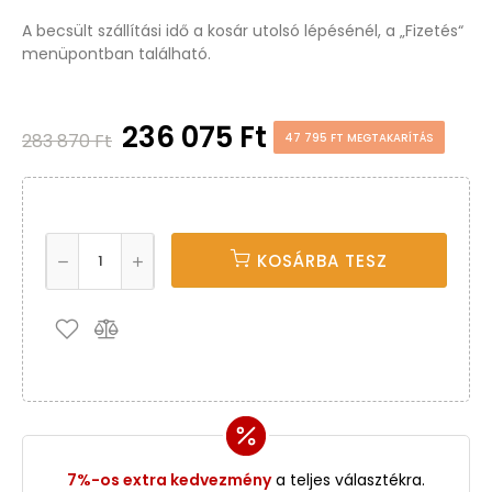
A becsült szállítási idő a kosár utolsó lépésénél, a „Fizetés“
menüpontban található.
236 075 Ft
283 870 Ft
47 795 FT MEGTAKARÍTÁS
KOSÁRBA TESZ
7%-os extra kedvezmény
a teljes választékra.