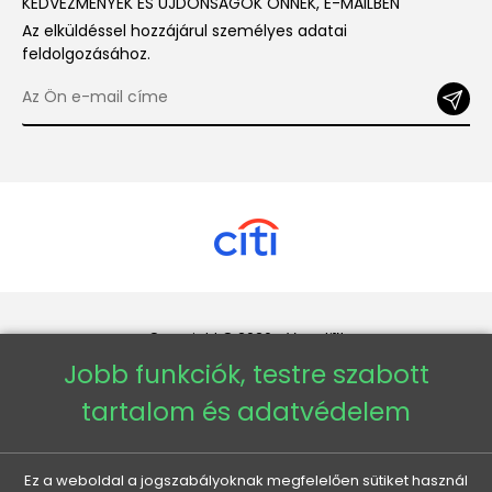
KEDVEZMÉNYEK ÉS ÚJDONSÁGOK ÖNNEK, E-MAILBEN
Az elküldéssel hozzájárul személyes adatai
feldolgozásához.
Copyright © 2026 - Veneti™
Jobb funkciók, testre szabott
Veneti HU
tartalom és adatvédelem
Veneti CZ
Ez a weboldal a jogszabályoknak megfelelően sütiket használ