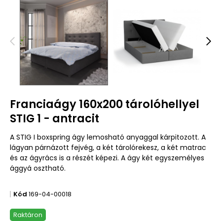
Franciaágy 160x200 tárolóhellyel
STIG 1 - antracit
A STIG I boxspring ágy lemosható anyaggal kárpitozott. A
lágyan párnázott fejvég, a két tárolórekesz, a két matrac
és az ágyrács is a részét képezi. A ágy két egyszemélyes
ággyá osztható.
Kód
169-04-00018
Raktáron