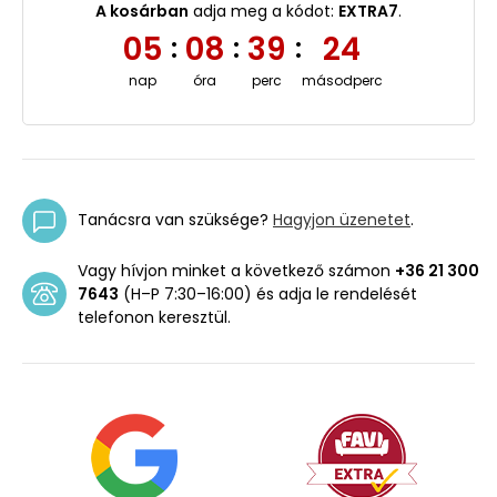
A kosárban
adja meg a kódot:
EXTRA7
.
05
08
39
23
:
:
:
nap
óra
perc
másodperc
Tanácsra van szüksége?
Hagyjon üzenetet
.
Vagy hívjon minket a következő számon
+36 21 300
7643
(H–P 7:30–16:00) és adja le rendelését
telefonon keresztül.