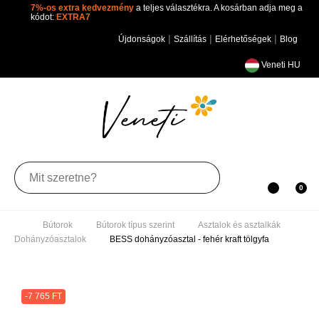
7%-os extra kedvezmény
a teljes választékra. A kosárban adja
meg a kódot:
EXTRA7
|
|
|
Újdonságok
Szállítás
Elérhetőségek
Blog
Veneti HU
Toggle
0
navigation
Bútorok
Bútorok típus szerint
Asztalok és
asztalkák
Dohányzóasztalok
BESS dohányzóasztal -
fehér kraft tölgyfa