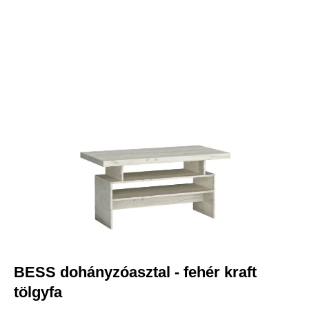
-7 765 FT
Jobb funkciók, testre szabott
tartalom és adatvédelem
Ez a weboldal a jogszabályoknak megfelelően sütiket használ
az Ön eszközén. Kérjük, a webhely további használatához
fogadja el a beállításokat.
Az összes süti elfogadása
Mindet elutasítani
|
Süti beállítások