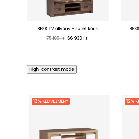
BESS TV állvány - sötét kőris
BESS
Normál
Ár
75 105 Ft
66 930 Ft
ár
High-contrast mode
13%
KEDVEZMÉNY
12%
K