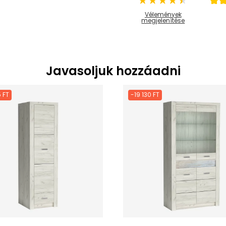
Vélemények
megjelenítése
Javasoljuk hozzáadni
 FT
-19 130 FT