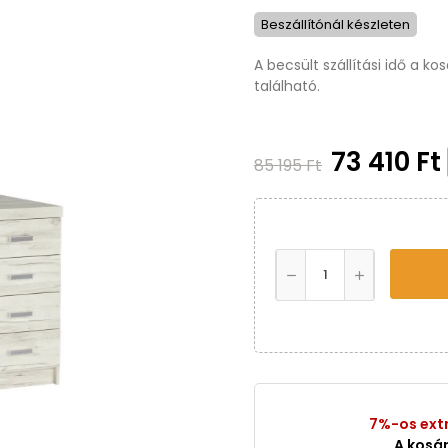
Beszállítónál készleten
A becsült szállítási idő a k
található.
73 410 Ft
85 195 Ft
7%-os ext
A kosá