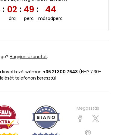
4
02
49
43
:
:
:
óra
perc
másodperc
ége?
Hagyjon üzenetet
.
 a következő számon
+36 21 300 7643
(H–P 7:30–
delését telefonon keresztül.
Megosztás