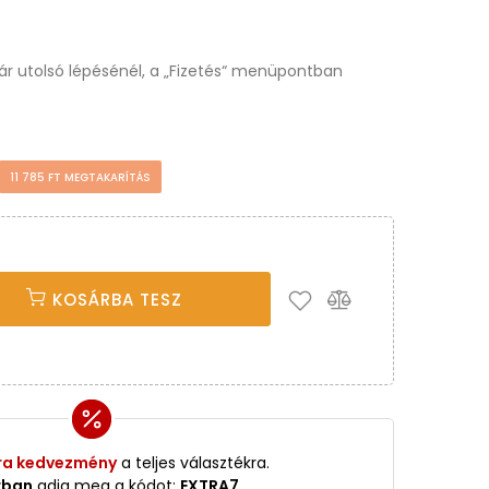
osár utolsó lépésénél, a „Fizetés“ menüpontban
11 785 FT MEGTAKARÍTÁS
KOSÁRBA TESZ
ra kedvezmény
a teljes választékra.
rban
adja meg a kódot:
EXTRA7
.