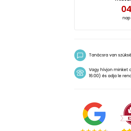
0
nap
Tanácsra van szüks
Vagy hívjon minket
16:00) és adja le ren