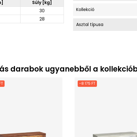
m]
Súly [kg]
Kollekció
30
28
Asztal típusa
ás darabok ugyanebből a kollekciób
FT
-8 175 FT