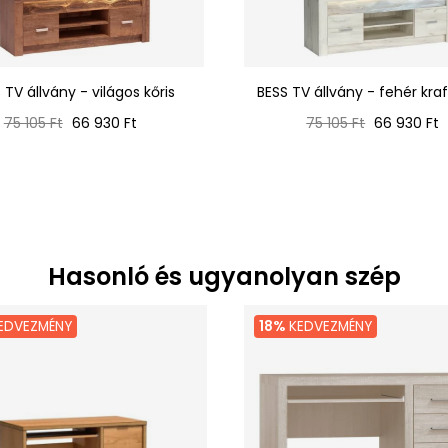
 TV állvány - világos kőris
BESS TV állvány - fehér kraf
Normál
Ár
Normál
Ár
75 105 Ft
66 930 Ft
75 105 Ft
66 930 Ft
ár
ár
Hasonló és ugyanolyan szép
EDVEZMÉNY
18%
KEDVEZMÉNY