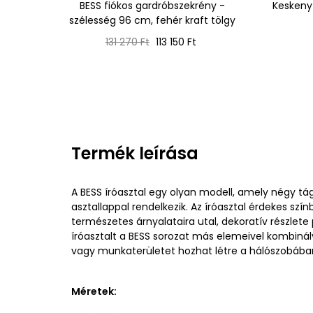
BESS fiókos gardróbszekrény -
Keskeny
szélesség 96 cm, fehér kraft tölgy
Normál
Ár
131 270 Ft
113 150 Ft
ár
Termék leírása
A BESS íróasztal egy olyan modell, amely négy tág
asztallappal rendelkezik. Az íróasztal érdekes szí
természetes árnyalataira utal, dekoratív részlet
íróasztalt a BESS sorozat más elemeivel kombinál
vagy munkaterületet hozhat létre a hálószobába
Méretek: