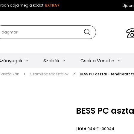
sárban adja meg a kódot:
EXTRA7
Újdon
Szőnyegek
Szobák
Csak a Venetin
s asztalkák
Számítógépasztalok
BESS PC asztal - fehér kraft t
BESS PC asztal
Kód
044-11-00044