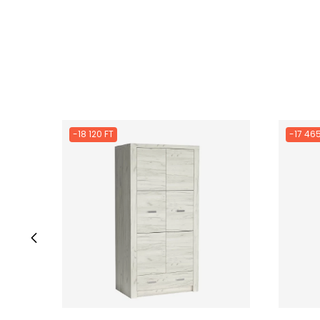
-18 120 FT
-17 465
‹