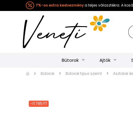
7%-os extra kedvezmény
a teljes választékra. A ko
Bútorok
Ajtók
Bútorok
Bútorok típus szerint
Asztalok é
-11 785 FT