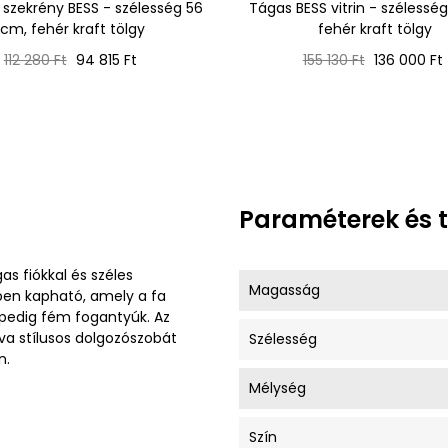
 szekrény BESS - szélesség 56
Tágas BESS vitrin - szélessé
cm, fehér kraft tölgy
fehér kraft tölgy
Normál
Ár
Normál
Ár
112 280 Ft
94 815 Ft
155 130 Ft
136 000 Ft
ár
ár
Paraméterek és 
as fiókkal és széles
Magasság
nben kapható, amely a fa
e pedig fém fogantyúk. Az
va stílusos dolgozószobát
Szélesség
n.
Mélység
Szín