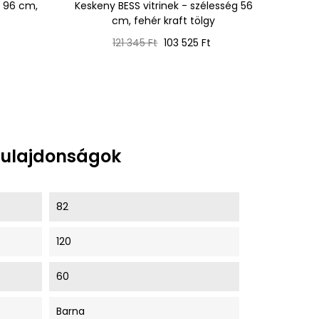
g 96 cm,
Keskeny BESS vitrinek - szélesség 56
Kétajt
cm, fehér kraft tölgy
BESS
Normál
Ár
121 345 Ft
103 525 Ft
ár
tulajdonságok
82
120
60
Barna