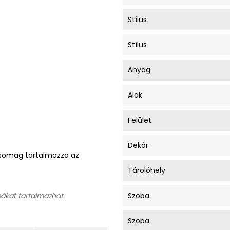
Stílus
Stílus
Anyag
Alak
Felület
Dekór
A csomag tartalmazza az
Tárolóhely
bákat tartalmazhat.
Szoba
Szoba