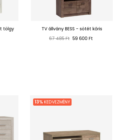
t tölgy
TV állvány BESS - sötét kőris
TV
Normál
Ár
67 485 Ft
59 600 Ft
ár
13%
KEDVEZMÉNY
21%
K