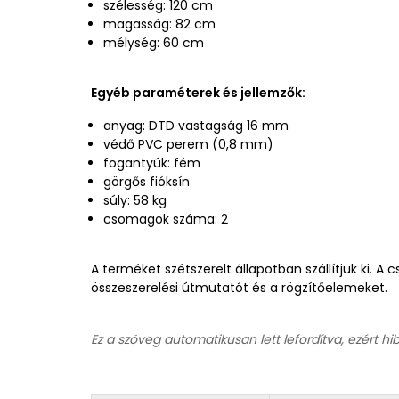
szélesség: 120 cm
magasság: 82 cm
mélység: 60 cm
Egyéb paraméterek és jellemzők:
anyag: DTD vastagság 16 mm
védő PVC perem (0,8 mm)
fogantyúk: fém
görgős fióksín
súly: 58 kg
csomagok száma: 2
A terméket szétszerelt állapotban szállítjuk ki. 
összeszerelési útmutatót és a rögzítőelemeket.
Ez a szöveg automatikusan lett lefordítva, ezért hi