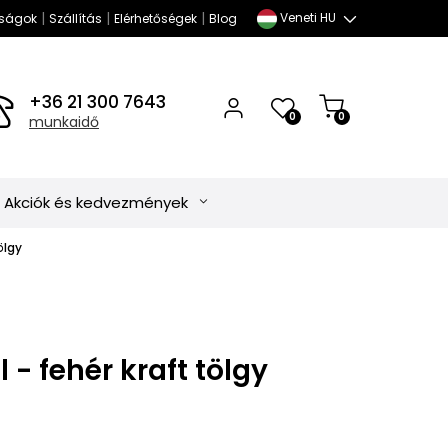
|
|
|
Veneti HU
ságok
Szállítás
Elérhetőségek
Blog
+36 21 300 7643
0
0
munkaidő
Akciók és kedvezmények
ölgy
 - fehér kraft tölgy