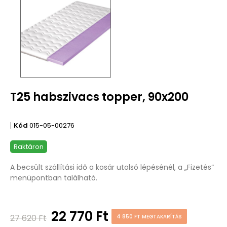
T25 habszivacs topper, 90x200
Kód
015-05-00276
Raktáron
A becsült szállítási idő a kosár utolsó lépésénél, a „Fizetés“
menüpontban található.
22 770 Ft
27 620 Ft
4 850 FT MEGTAKARÍTÁS