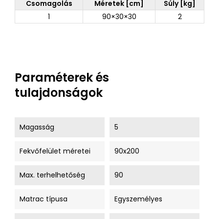
Csomagolás
Méretek [cm]
Súly [kg]
1
90×30×30
2
Paraméterek és
tulajdonságok
Magasság
5
Fekvőfelület méretei
90x200
Max. terhelhetőség
90
Matrac típusa
Egyszemélyes