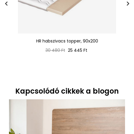
HR habszivacs topper, 90x200
Normál
Ár
30 480 Ft
25 445 Ft
ár
Kapcsolódó cikkek a blogon