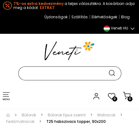
7%-os extra kedvezmény
a teljes választékra. A kosárban adja
meg a kódot:
EXTRA7
|
|
|
Újdonságok
Szállítás
Elérhetőségek
Blog
Veneti HU
Toggle
0
0
navigation
Bútorok
Bútorok típus szerint
Matracok
Fedőmatracok
T25 habszivacs topper, 90x200