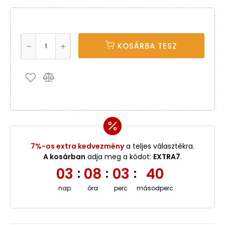
KOSÁRBA TESZ
7%-os extra kedvezmény
a teljes választékra.
A kosárban
adja meg a kódot:
EXTRA7
.
03
08
03
40
:
:
:
nap
óra
perc
másodperc