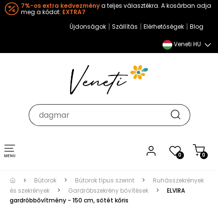
7%-os extra kedvezmény
a teljes választékra. A kosárban adja
meg a kódot:
EXTRA7
|
|
|
Újdonságok
Szállítás
Elérhetőségek
Blog
Veneti HU
Toggle
0
0
navigation
Bútorok
Bútorok típus szerint
Ruhásszekrények
és szekrények
Gardróbszekrény bővítések
ELVIRA
gardróbbővítmény - 150 cm, sötét kőris