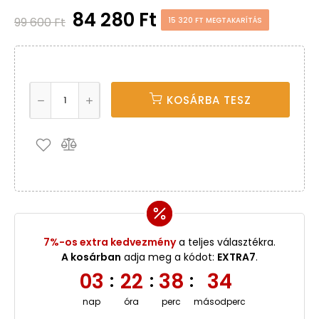
84 280 Ft
99 600 Ft
15 320 FT MEGTAKARÍTÁS
KOSÁRBA TESZ
7%-os extra kedvezmény
a teljes választékra.
A kosárban
adja meg a kódot:
EXTRA7
.
03
22
38
34
:
:
:
nap
óra
perc
másodperc