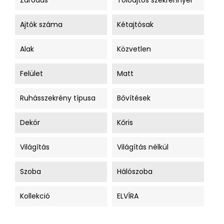
Záródás
Tolóajtós szekrénnyel
Ajtók száma
Kétajtósak
Alak
Közvetlen
Felület
Matt
Ruhásszekrény típusa
Bővítések
Dekór
Kőris
Világítás
Világítás nélkül
Szoba
Hálószoba
Kollekció
ELVÍRA