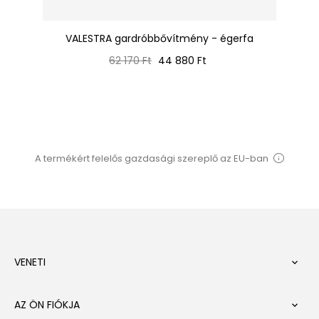
VALESTRA gardróbbővítmény - égerfa
JA
Normál
Ár
62 170 Ft
44 880 Ft
ár
A termékért felelős gazdasági szereplő az EU-ban
VENETI

AZ ÖN FIÓKJA
