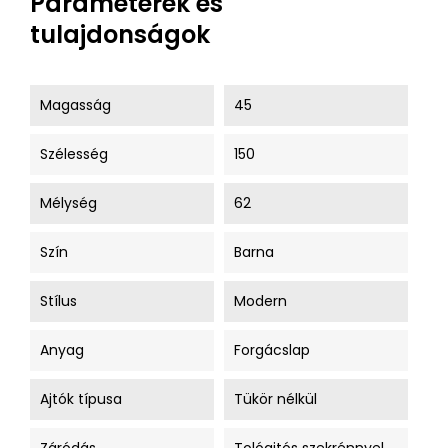
Paraméterek és
tulajdonságok
Magasság
45
Szélesség
150
Mélység
62
Szín
Barna
Stílus
Modern
Anyag
Forgácslap
Ajtók típusa
Tükör nélkül