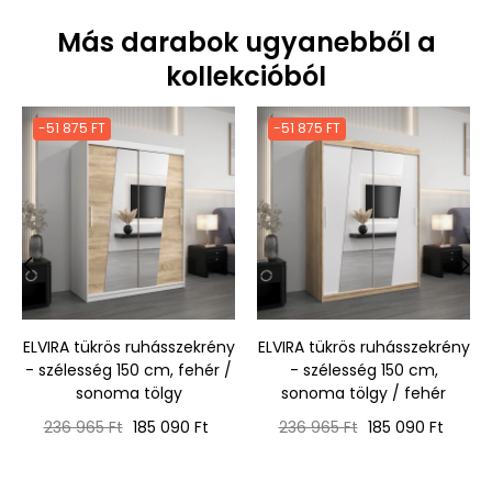
Más darabok ugyanebből a
kollekcióból
-51 875 FT
-51 875 FT
‹
›
ELVIRA tükrös ruhásszekrény
ELVIRA tükrös ruhásszekrény
- szélesség 150 cm, fehér /
- szélesség 150 cm,
sonoma tölgy
sonoma tölgy / fehér
Normál
Ár
Normál
Ár
236 965 Ft
185 090 Ft
236 965 Ft
185 090 Ft
ár
ár