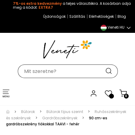
7%-os extra kedvezmény
a teljes választékra. A kosárban adja
meg a kódot:
EXTRA7
|
|
|
Újdonságok
Szállítás
Elérhetőségek
Blog
Veneti HU
Toggle
0
navigation
Bútorok
Bútorok típus szerint
Ruhásszekrények
és szekrények
Gardróbszekrények
90 cm-es
gardróbszekrény fiókokkal TAAVI - fehér