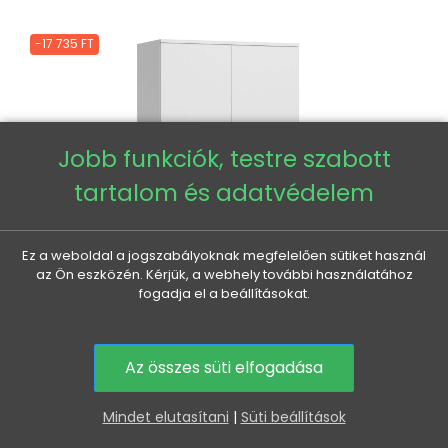
-17 735 FT
Jobb funkciók, testre szabott
tartalom és adatvédelem
Ez a weboldal a jogszabályoknak megfelelően sütiket használ
az Ön eszközén. Kérjük, a webhely további használatához
fogadja el a beállításokat.
Az összes süti elfogadása
0
Mindet elutasítani
|
Süti beállítások