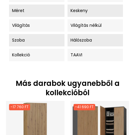
Méret
Keskeny
Világítás
Világítás nélkül
Szoba
Hálószoba
Kollekció
TAAVI
Más darabok ugyanebből a
kollekcióból
-17 760 FT
-41 690 FT