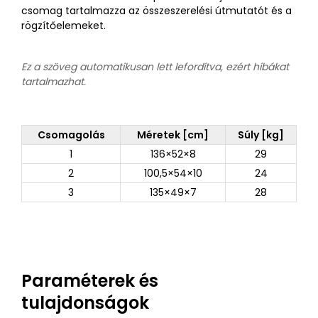
csomag tartalmazza az összeszerelési útmutatót és a
rögzítőelemeket.
Ez a szöveg automatikusan lett lefordítva, ezért hibákat
tartalmazhat.
Csomagolás
Méretek [cm]
Súly [kg]
1
136×52×8
29
2
100,5×54×10
24
3
135×49×7
28
Paraméterek és
tulajdonságok