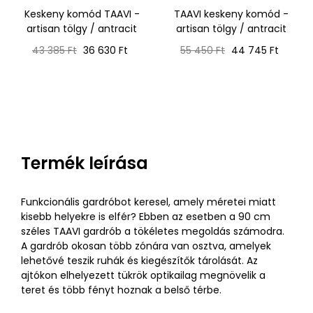
Keskeny komód TAAVI -
TAAVI keskeny komód -
artisan tölgy / antracit
artisan tölgy / antracit
Normál
Ár
Normál
Ár
43 385 Ft
36 630 Ft
55 450 Ft
44 745 Ft
ár
ár
Termék leírása
Funkcionális gardróbot keresel, amely méretei miatt
kisebb helyekre is elfér? Ebben az esetben a 90 cm
széles TAAVI gardrób a tökéletes megoldás számodra.
A gardrób okosan több zónára van osztva, amelyek
lehetővé teszik ruhák és kiegészítők tárolását. Az
ajtókon elhelyezett tükrök optikailag megnövelik a
teret és több fényt hoznak a belső térbe.