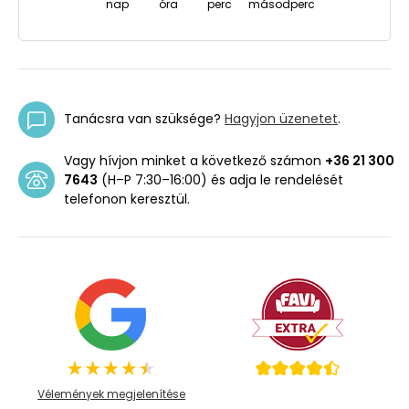
nap
óra
perc
másodperc
Tanácsra van szüksége?
Hagyjon üzenetet
.
Vagy hívjon minket a következő számon
+36 21 300
7643
(H–P 7:30–16:00) és adja le rendelését
telefonon keresztül.
Vélemények megjelenítése