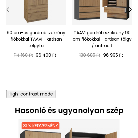
‹
›
90 cm-es gardróbszekrény
TAAVI gardrób szekrény 90
fiókokkal TAAVI - artisan
cm fiókokkal - artisan tölgy
tölgyfa
/ antracit
Normál
Ár
Normál
Ár
114 160 Ft
96 400 Ft
138 685 Ft
96 995 Ft
ár
ár
High-contrast mode
Hasonló és ugyanolyan szép
31%
KEDVEZMÉNY