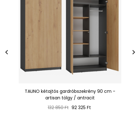
 -
TAUNO kétajtós gardróbszekrény 90 cm -
artisan tölgy / antracit
Normál
Ár
132 850 Ft
92 325 Ft
ár