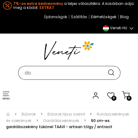
7%-os extra kedvezmény
a teljes választékra. A kosárban adja
meg a kódot:
EXTRA7
|
|
|
Újdonságok
Szállítás
Elérhetőségek
Blog
Veneti HU
Toggle
0
0
navigation
Bútorok
Bútorok típus szerint
Ruhásszekrények
és szekrények
Gardróbszekrények
90 cm-es
gardróbszekrény tükörrel TAAVI - artisan tölgy / antracit