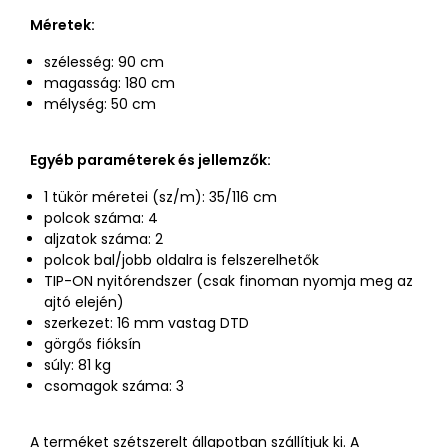
Méretek:
szélesség: 90 cm
magasság: 180 cm
mélység: 50 cm
Egyéb paraméterek és jellemzők:
1 tükör méretei (sz/m): 35/116 cm
polcok száma: 4
aljzatok száma: 2
polcok bal/jobb oldalra is felszerelhetők
TIP-ON nyitórendszer (csak finoman nyomja meg az
ajtó elején)
szerkezet: 16 mm vastag DTD
görgős fióksín
súly: 81 kg
csomagok száma: 3
A terméket szétszerelt állapotban szállítjuk ki. A