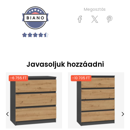
Megosztás
Javasoljuk hozzáadni
-6 755 FT
-10 705 FT
‹
›