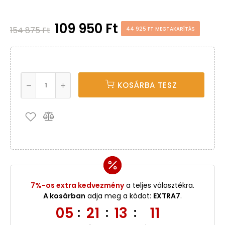
109 950 Ft
154 875 Ft
44 925 FT MEGTAKARÍTÁS
KOSÁRBA TESZ
7%-os extra kedvezmény
a teljes választékra.
A kosárban
adja meg a kódot:
EXTRA7
.
05
21
13
10
:
:
: