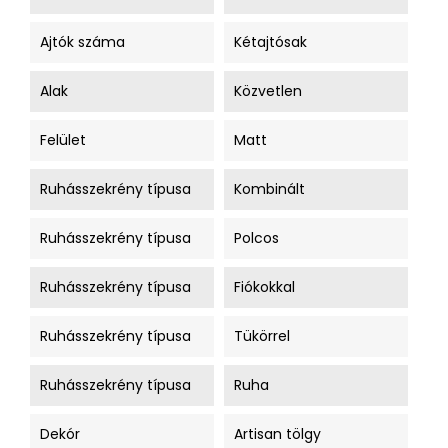
Ajtók száma
Kétajtósak
Alak
Közvetlen
Felület
Matt
Ruhásszekrény típusa
Kombinált
Ruhásszekrény típusa
Polcos
Ruhásszekrény típusa
Fiókokkal
Ruhásszekrény típusa
Tükörrel
Ruhásszekrény típusa
Ruha
Dekór
Artisan tölgy