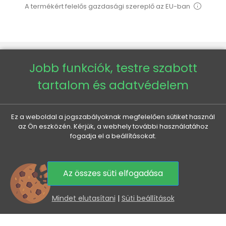
A termékért felelős gazdasági szereplő az EU-ban
Jobb funkciók, testre szabott
VENETI

tartalom és adatvédelem
AZ ÖN FIÓKJA

Ez a weboldal a jogszabályoknak megfelelően sütiket használ
az Ön eszközén. Kérjük, a webhely további használatához
fogadja el a beállításokat.
MINDEN A VÁSÁRLÁSRÓL

HASZNOS INFORMÁCIÓK

Az összes süti elfogadása
0
Mindet elutasítani
|
Süti beállítások
KEDVEZMÉNYEK ÉS ÚJDONSÁGOK ÖNNEK, E-MAILBEN
Az elküldéssel hozzájárul személyes adatai
feldolgozásához.