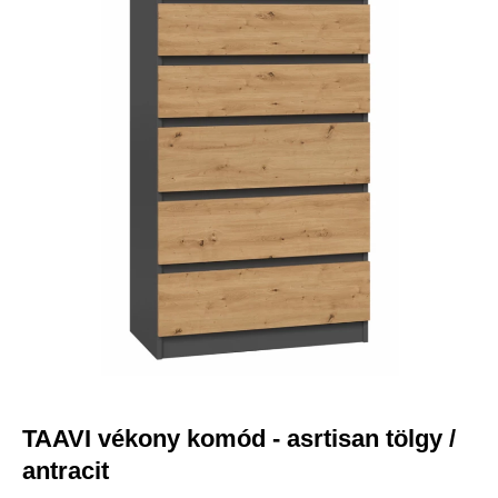
-11 155 FT
Jobb funkciók, testre szabott tartalom és
adatvédelem
Ez a weboldal a jogszabályoknak megfelelően sütiket használ az Ön
eszközén. Kérjük, a webhely további használatához fogadja el a
beállításokat.
Az összes süti elfogadása
Mindet elutasítani
|
Süti beállítások