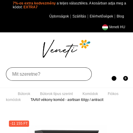
7%-os extra kedvezmény
a teljes választékra. A kosárban adja meg a
kódot:
EXTRA7
|
|
|
Újdonságok
Szállítás
Elérhetőségek
Blog
Veneti HU
Toggle
0
navigation
Bútorok
Bútorok típus szerint
Komódok
Fiókos
komódok
TAAVI vékony komód - asrtisan tölgy / antracit