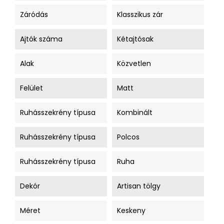
Záródás
Klasszikus zár
Ajtók száma
Kétajtósak
Alak
Közvetlen
Felület
Matt
Ruhásszekrény típusa
Kombinált
Ruhásszekrény típusa
Polcos
Ruhásszekrény típusa
Ruha
Dekór
Artisan tölgy
Méret
Keskeny