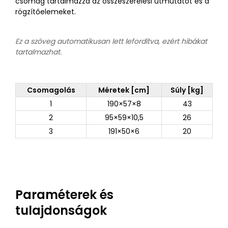
csomag tartalmazza az összeszerelési útmutatót és a
rögzítőelemeket.
Ez a szöveg automatikusan lett lefordítva, ezért hibákat
tartalmazhat.
Csomagolás
Méretek [cm]
Súly [kg]
1
190×57×8
43
2
95×59×10,5
26
3
191×50×6
20
Paraméterek és
tulajdonságok