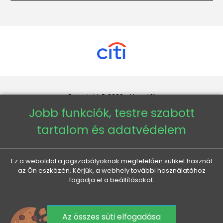
Copyright © 2026 - Veneti™
Jobb funkciók, testre szabott
Veneti HU
tartalom és adatvédelem
Veneti CZ
Ez a weboldal a jogszabályoknak megfelelően sütiket használ
az Ön eszközén. Kérjük, a webhely további használatához
Veneti DE
fogadja el a beállításokat.
Veneti SK
Az összes süti elfogadása