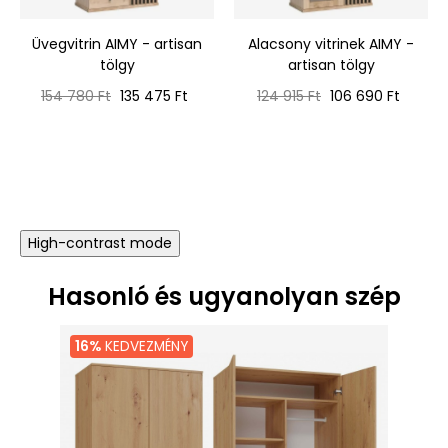
‹
›
Üvegvitrin AIMY - artisan
Alacsony vitrinek AIMY -
tölgy
artisan tölgy
Normál
Ár
Normál
Ár
154 780 Ft
135 475 Ft
124 915 Ft
106 690 Ft
ár
ár
High-contrast mode
Hasonló és ugyanolyan szép
16%
KEDVEZMÉNY