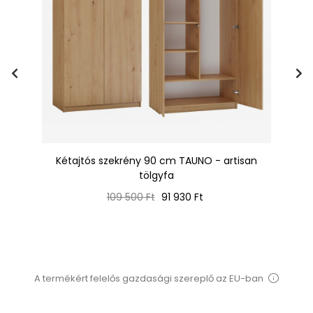
-
Kétajtós szekrény 90 cm TAUNO - artisan
tölgyfa
Normál
Ár
109 500 Ft
91 930 Ft
ár
A termékért felelős gazdasági szereplő az EU-ban