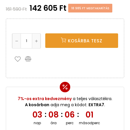
142 605 Ft
161 590 Ft
18 985 FT MEGTAKARÍTÁS
KOSÁRBA TESZ
7%-os extra kedvezmény
a teljes választékra.
A kosárban
adja meg a kódot:
EXTRA7
.
03
08
06
00
:
:
:
nap
óra
perc
másodperc