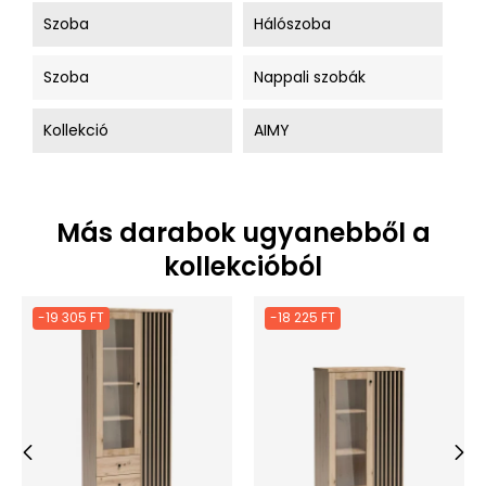
Szoba
Hálószoba
Szoba
Nappali szobák
Kollekció
AIMY
Más darabok ugyanebből a
kollekcióból
-19 305 FT
-18 225 FT