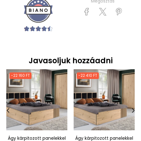
Megosztás
Javasoljuk hozzáadni
-22 160 FT
-22 410 FT
‹
›
Ágy kárpitozott panelekkel
Ágy kárpitozott panelekkel