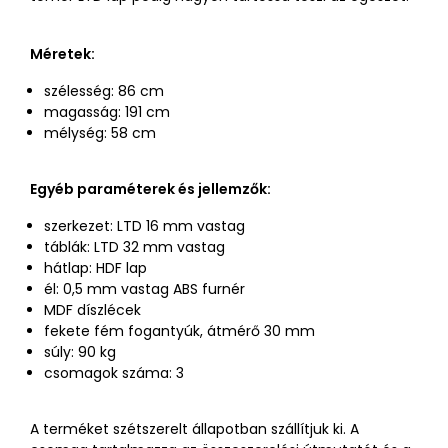
Méretek:
szélesség: 86 cm
magasság: 191 cm
mélység: 58 cm
Egyéb paraméterek és jellemzők:
szerkezet: LTD 16 mm vastag
táblák: LTD 32 mm vastag
hátlap: HDF lap
él: 0,5 mm vastag ABS furnér
MDF díszlécek
fekete fém fogantyúk, átmérő 30 mm
súly: 90 kg
csomagok száma: 3
A terméket szétszerelt állapotban szállítjuk ki. A