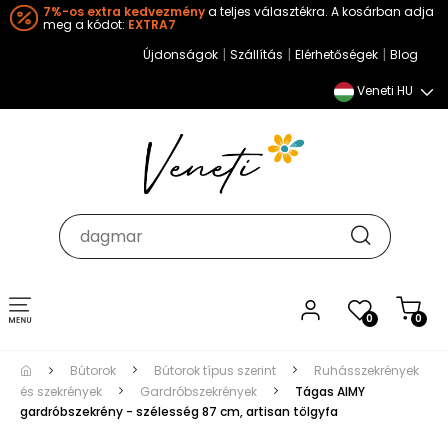
7%-os extra kedvezmény
a teljes választékra. A kosárban adja
meg a kódot:
EXTRA7
|
|
|
Újdonságok
Szállítás
Elérhetőségek
Blog
Veneti HU
Toggle
0
0
navigation
Bútorok
Bútorok típus szerint
Ruhásszekrények
és szekrények
Gardróbszekrények
Tágas AIMY
gardróbszekrény - szélesség 87 cm, artisan tölgyfa