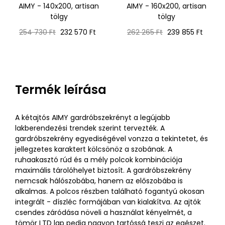
AIMY - 140x200, artisan
AIMY - 160x200, artisan
tölgy
tölgy
Normál
Ár
Normál
Ár
254 730 Ft
232 570 Ft
262 265 Ft
239 855 Ft
ár
ár
Termék leírása
A kétajtós AIMY gardróbszekrényt a legújabb
lakberendezési trendek szerint tervezték. A
gardróbszekrény egyediségével vonzza a tekintetet, és
jellegzetes karaktert kölcsönöz a szobának. A
ruhaakasztó rúd és a mély polcok kombinációja
maximális tárolóhelyet biztosít. A gardróbszekrény
nemcsak hálószobába, hanem az előszobába is
alkalmas. A polcos részben található fogantyú okosan
integrált - díszléc formájában van kialakítva. Az ajtók
csendes záródása növeli a használat kényelmét, a
tömör LTD lap pedig nagyon tartóssá teszi az egészet.