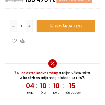
154 780 Ft
KOSÁRBA TESZ
7%-os extra kedvezmény
a teljes választékra.
A kosárban
adja meg a kódot:
EXTRA7
.
04
10
10
15
:
:
:
nap
óra
perc
másodperc