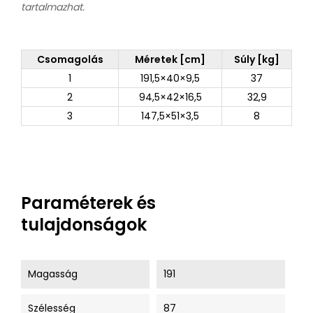
tartalmazhat.
Csomagolás
Méretek [cm]
Súly [kg]
1
191,5×40×9,5
37
2
94,5×42×16,5
32,9
3
147,5×51×3,5
8
Paraméterek és
tulajdonságok
Magasság
191
Szélesség
87