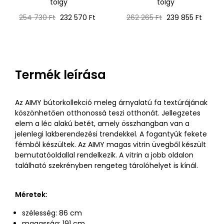
tölgy
tölgy
Normál
Ár
Normál
Ár
254 730 Ft
232 570 Ft
262 265 Ft
239 855 Ft
ár
ár
Termék leírása
Az AIMY bútorkollekció meleg árnyalatú fa textúrájának
köszönhetően otthonossá teszi otthonát. Jellegzetes
elem a léc alakú betét, amely összhangban van a
jelenlegi lakberendezési trendekkel. A fogantyúk fekete
fémből készültek. Az AIMY magas vitrin üvegből készült
bemutatóoldallal rendelkezik. A vitrin a jobb oldalon
található szekrényben rengeteg tárolóhelyet is kínál.
Méretek:
szélesség: 86 cm
magasság: 191 cm