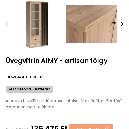
Üvegvitrin AIMY - artisan tölgy
Kód
044-08-00012
Beszállítónál készleten
A becsült szállítási idő a kosár utolsó lépésénél, a „Fizetés“
menüpontban található.
135 475 Ft
19 305 FT MEGTAKARÍTÁS