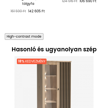
Normál
Ár
124 915 Ft
106 690 Ft
tölgyfa
ár
Normál
Ár
161 590 Ft
142 605 Ft
ár
High-contrast mode
Hasonló és ugyanolyan szép
18%
KEDVEZMÉNY