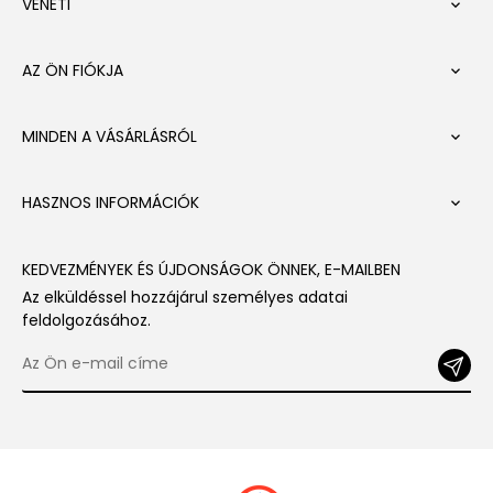
VENETI

AZ ÖN FIÓKJA

MINDEN A VÁSÁRLÁSRÓL

HASZNOS INFORMÁCIÓK

KEDVEZMÉNYEK ÉS ÚJDONSÁGOK ÖNNEK, E-MAILBEN
Az elküldéssel hozzájárul személyes adatai
feldolgozásához.