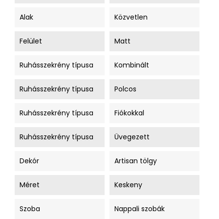
Alak
Közvetlen
Felület
Matt
Ruhásszekrény típusa
Kombinált
Ruhásszekrény típusa
Polcos
Ruhásszekrény típusa
Fiókokkal
Ruhásszekrény típusa
Üvegezett
Dekór
Artisan tölgy
Méret
Keskeny
Szoba
Nappali szobák