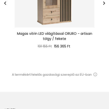
a
Magas vitrin LED világítással ORURO - artisan
O
tölgy / fekete
Normál
Ár
191 155 Ft
156 365 Ft
ár
A termékért felelős gazdasági szereplő az EU-ban