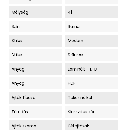
Mélység
41
Szín
Barna
Stílus
Modern
Stílus
Stílusos
Anyag
Laminált - LTD
Anyag
HDF
Ajtók típusa
Tükör nélkül
Záródás
Klasszikus zár
Ajtók száma
Kétajtósak