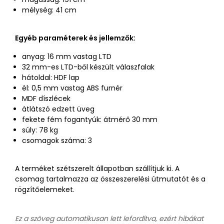
mélység: 41 cm
Egyéb paraméterek és jellemzők:
anyag: 16 mm vastag LTD
32 mm-es LTD-ből készült válaszfalak
hátoldal: HDF lap
él: 0,5 mm vastag ABS furnér
MDF díszlécek
átlátszó edzett üveg
fekete fém fogantyúk: átmérő 30 mm
súly: 78 kg
csomagok száma: 3
A terméket szétszerelt állapotban szállítjuk ki. A
csomag tartalmazza az összeszerelési útmutatót és a
rögzítőelemeket.
Ez a szöveg automatikusan lett lefordítva, ezért hibákat