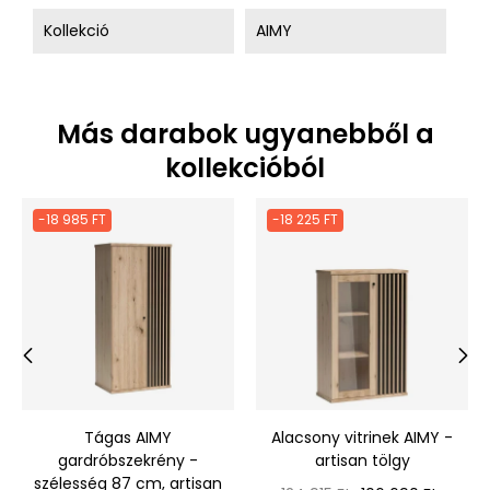
Kollekció
AIMY
Más darabok ugyanebből a
kollekcióból
-18 985 FT
-18 225 FT
‹
›
Tágas AIMY
Alacsony vitrinek AIMY -
gardróbszekrény -
artisan tölgy
szélesség 87 cm, artisan