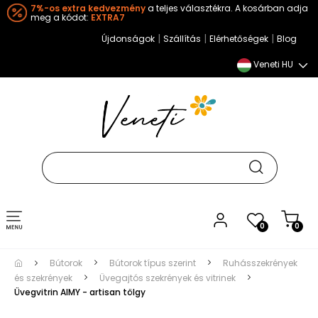
7%-os extra kedvezmény
a teljes választékra. A kosárban adja
meg a kódot:
EXTRA7
|
|
|
Újdonságok
Szállítás
Elérhetőségek
Blog
Veneti HU
Toggle
0
0
navigation
Bútorok
Bútorok típus szerint
Ruhásszekrények
és szekrények
Üvegajtós szekrények és vitrinek
Üvegvitrin AIMY - artisan tölgy