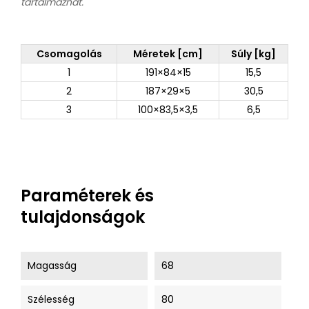
tartalmazhat.
Csomagolás
Méretek [cm]
Súly [kg]
1
191×84×15
15,5
2
187×29×5
30,5
3
100×83,5×3,5
6,5
Paraméterek és
tulajdonságok
Magasság
68
Szélesség
80