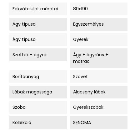
Fekvőfelület méretei
80x190
Ágy típusa
Egyszemélyes
Ágy típusa
Gyerek
Szettek - ágyak
Ágy + ágyrács +
matrac
Borítóanyag
Szövet
Lábak magassága
Alacsony lábak
Szoba
Gyerekszobák
Kollekció
SENOMA