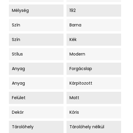
Mélység
192
Szín
Barna
Szín
Kék
Stílus
Modern
Anyag
Forgácslap
Anyag
Kárpitozott
Felület
Matt
Dekór
Kőris
Tárolóhely
Tárolóhely nélkül