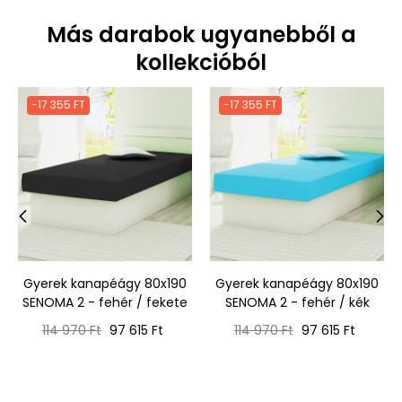
Más darabok ugyanebből a
kollekcióból
-17 355 FT
-17 355 FT
‹
›
Gyerek kanapéágy 80x190
Gyerek kanapéágy 80x190
SENOMA 2 - fehér / fekete
SENOMA 2 - fehér / kék
Normál
Ár
Normál
Ár
114 970 Ft
97 615 Ft
114 970 Ft
97 615 Ft
ár
ár