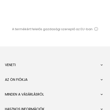
A termékért felelős gazdasági szereplő az EU-ban
VENETI

AZ ÖN FIÓKJA

MINDEN A VÁSÁRLÁSRÓL

HASZNOS INFORMÁCIÓK
