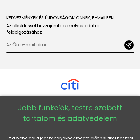
KEDVEZMÉNYEK ÉS ÚJDONSÁGOK ÖNNEK, E-MAILBEN
Az elküldéssel hozzájárul személyes adatai
feldolgozásához.
Jobb funkciók, testre szabott
Copyright © 2026 - Veneti™
tartalom és adatvédelem
Veneti HU
Ez a weboldal a jogszabályoknak megfelelően sütiket használ