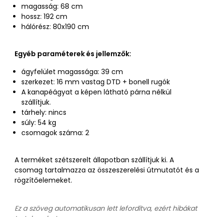
magasság: 68 cm
hossz: 192 cm
hálórész: 80x190 cm
Egyéb paraméterek és jellemzők:
ágyfelület magassága: 39 cm
szerkezet: 16 mm vastag DTD + bonell rugók
A kanapéágyat a képen látható párna nélkül
szállítjuk.
tárhely: nincs
súly: 54 kg
csomagok száma: 2
A terméket szétszerelt állapotban szállítjuk ki. A
csomag tartalmazza az összeszerelési útmutatót és a
rögzítőelemeket.
Ez a szöveg automatikusan lett lefordítva, ezért hibákat