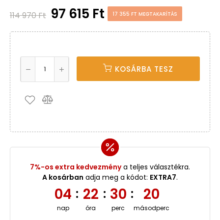
97 615 Ft
114 970 Ft
17 355 FT MEGTAKARÍTÁS
KOSÁRBA TESZ
7%-os extra kedvezmény
a teljes választékra.
A kosárban
adja meg a kódot:
EXTRA7
.
04
22
30
20
:
:
:
nap
óra
perc
másodperc