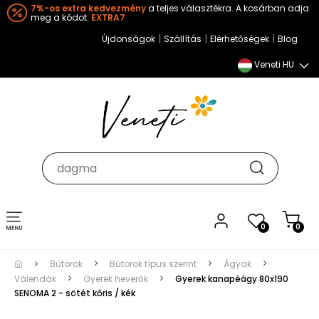
7%-os extra kedvezmény
a teljes választékra. A kosárban adja
meg a kódot:
EXTRA7
|
|
|
Újdonságok
Szállítás
Elérhetőségek
Blog
Veneti HU
Toggle
0
0
navigation
Bútorok
Bútorok típus szerint
Ágyak
Válendák
Gyerek heverők
Gyerek kanapéágy 80x190
SENOMA 2 - sötét kőris / kék