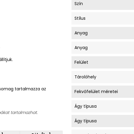
Szín
Stílus
Anyag
m
Anyag
lítjuk.
Felület
Tárolóhely
A csomag tartalmazza az
Fekvőfelület méretei
Ágy típusa
bákat tartalmazhat.
Ágy típusa