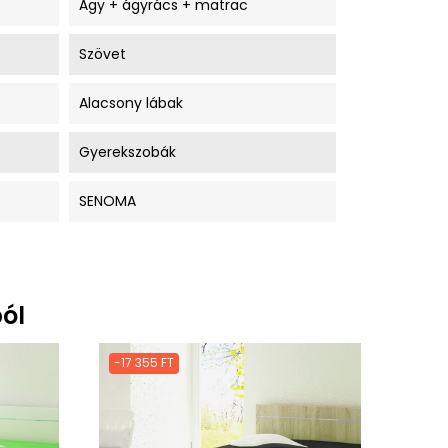
Ágy + ágyrács + matrac
Szövet
Alacsony lábak
Gyerekszobák
SENOMA
ól
-17 355 FT
-17 3