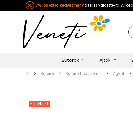
7%-os extra kedvezmény
a teljes választékra. A ko
Bútorok
Ajtók
Bútorok
Bútorok típus szerint
Ágyak
-17 645 FT