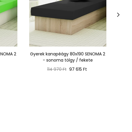
›
ENOMA 2
Gyerek kanapéágy 80x190 SENOMA 2
Gyere
- sonoma tölgy / fekete
Normál
Ár
114 970 Ft
97 615 Ft
ár