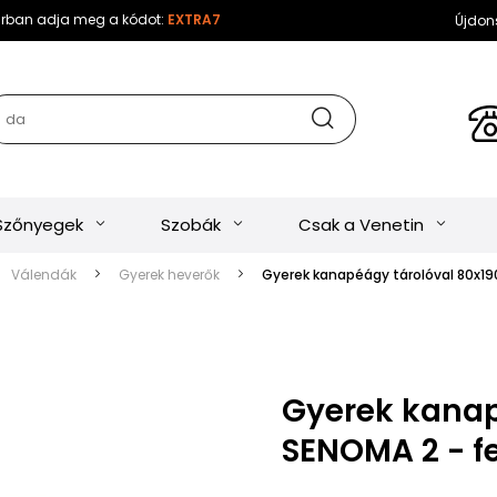
sárban adja meg a kódot:
EXTRA7
Újdon
Szőnyegek
Szobák
Csak a Venetin
Válendák
Gyerek heverők
Gyerek kanapéágy tárolóval 80x190
Gyerek kanap
SENOMA 2 - fe