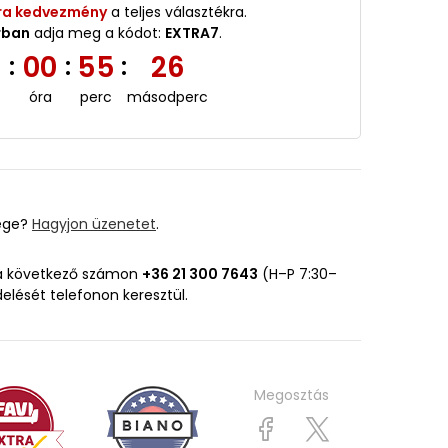
ra kedvezmény
a teljes választékra.
rban
adja meg a kódot:
EXTRA7
.
6
00
55
25
:
:
:
óra
perc
másodperc
ége?
Hagyjon üzenetet
.
 a következő számon
+36 21 300 7643
(H–P 7:30–
delését telefonon keresztül.
Megosztás