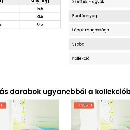
m]
Súly [kg]
Szettek - ágyak
15,5
Borítóanyag
31,5
5
6,5
Lábak magassága
Szoba
Kollekció
ás darabok ugyanebből a kollekciób
 FT
-17 355 FT