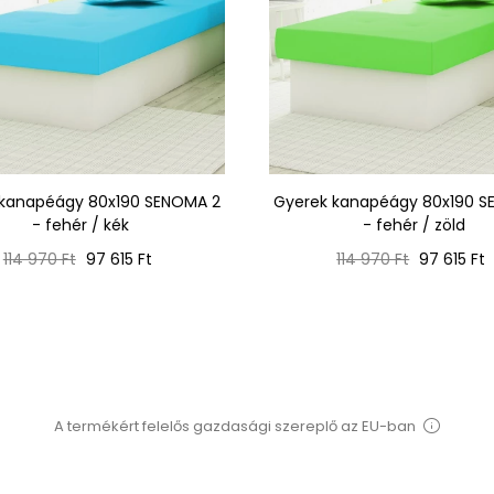
 kanapéágy 80x190 SENOMA 2
Gyerek kanapéágy 80x190 S
- fehér / kék
- fehér / zöld
Normál
Ár
Normál
Ár
114 970 Ft
97 615 Ft
114 970 Ft
97 615 Ft
ár
ár
A termékért felelős gazdasági szereplő az EU-ban