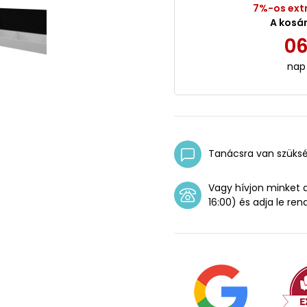
7%-os ext
A kosá
0
nap
Tanácsra van szüks
Vagy hívjon minket
16:00) és adja le ren