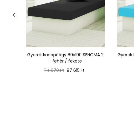
‹
Gyerek kanapéágy 80x190 SENOMA 2
Gyerek
- fehér / fekete
Normál
Ár
114 970 Ft
97 615 Ft
ár