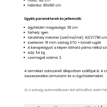
hossz: 192 cm
hálórész: 80x190 cm
Egyéb paraméterek és jellemzők:
ágyfelület magassága: 39 cm
tárhely: igen
tárolóhely méretei (szé/ma/mé): 62/27/181 c
szerkezet: 16 mm vastag DTD + bonell rugók
A kanapéágyat a képen látható párna nélkül szál
súly: 54 kg
csomagok száma: 2
A terméket szétszerelt állapotban szállítjuk ki. 
összeszerelési útmutatót és a rögzítőelemeket.
Ez a szöveg automatikusan lett lefordítva, ezért hi