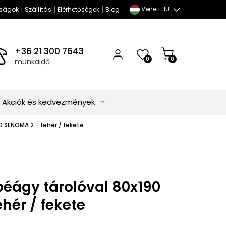
|
|
|
Veneti HU
ságok
Szállítás
Elérhetőségek
Blog
+36 21 300 7643
0
0
munkaidő
Akciók és kedvezmények
 SENOMA 2 - fehér / fekete
éágy tárolóval 80x190
hér / fekete