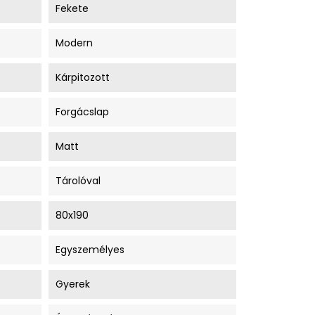
Fekete
Modern
Kárpitozott
Forgácslap
Matt
Tárolóval
80x190
Egyszemélyes
Gyerek