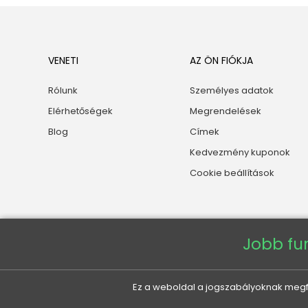
VENETI
AZ ÖN FIÓKJA
Rólunk
Személyes adatok
Elérhetőségek
Megrendelések
Blog
Címek
Kedvezmény kuponok
Cookie beállítások
Jobb fu
Ez a weboldal a jogszabályoknak megfel