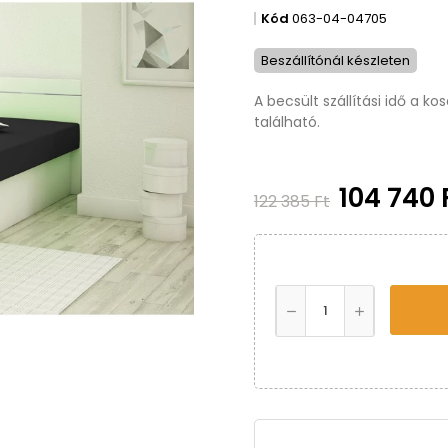
Kód
063-04-04705
Beszállítónál készleten
A becsült szállítási idő a k
található.
104 740 
122 385 Ft