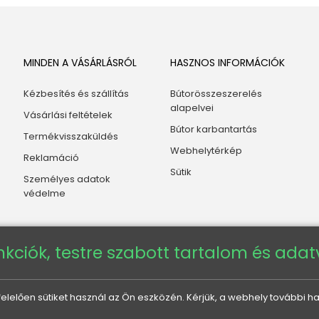
MINDEN A VÁSÁRLÁSRÓL
HASZNOS INFORMÁCIÓK
Kézbesítés és szállítás
Bútorösszeszerelés
alapelvei
Vásárlási feltételek
Bútor karbantartás
Termékvisszaküldés
Webhelytérkép
Reklamáció
Sütik
Személyes adatok
védelme
nkciók, testre szabott tartalom és ada
elően sütiket használ az Ön eszközén. Kérjük, a webhely további ha