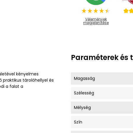
Vélemények
megjelenítése
Paraméterek és 
ületével kényelmes
Magasság
 praktikus tárolóhellyel és
di a falat a
Szélesség
Mélység
Szín