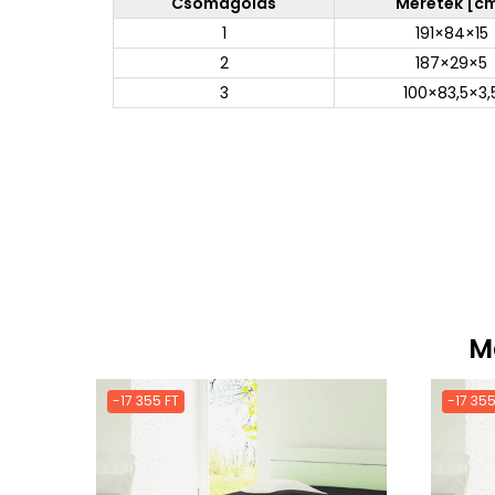
Csomagolás
Méretek [c
1
191×84×15
2
187×29×5
3
100×83,5×3,
M
-17 355 FT
-17 355