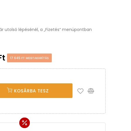
osár utolsó lépésénél, a „Fizetés“ menüpontban
Ft
17 645 FT MEGTAKARÍTÁS
KOSÁRBA TESZ