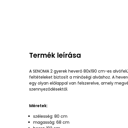
Termék leírása
A SENOMA 2 gyerek heverő 80x190 cm-es alvófel
feltételeket biztosít a minőségi alváshoz. A heverő
egy olyan előlappal van felszerelve, amely megvé
szennyeződésektől.
Méretek:
szélesség: 80 cm
magasság: 68 cm