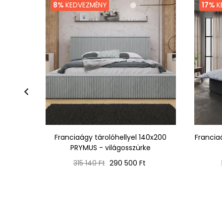
8%
KEDVEZMÉNY
17%
K
yel STIG
Franciaágy tárolóhellyel 140x200
Francia
PRYMUS - világosszürke
Normál
Ár
315 140 Ft
290 500 Ft
ár