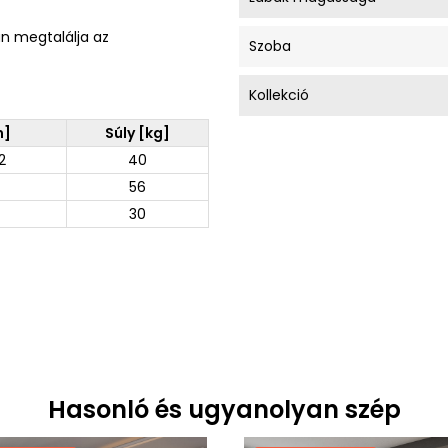
an megtalálja az
Szoba
Kollekció
m]
Súly [kg]
2
40
56
30
Hasonló és ugyanolyan szép