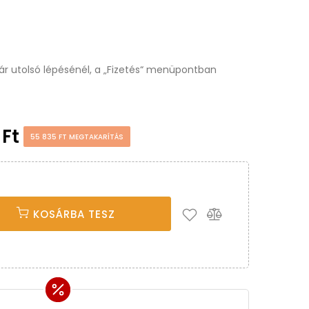
osár utolsó lépésénél, a „Fizetés“ menüpontban
 Ft
55 835 FT MEGTAKARÍTÁS
KOSÁRBA TESZ