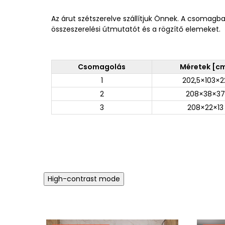
Az árut szétszerelve szállítjuk Önnek. A csomagb
összeszerelési útmutatót és a rögzítő elemeket.
Csomagolás
Méretek [c
1
202,5×103×2
2
208×38×37
3
208×22×13
High-contrast mode