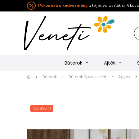
7%-os extra kedvezmény
a teljes választékra. A ko
Bútorok
Ajtók
Bútorok
Bútorok típus szerint
Ágyak
-55 835 FT