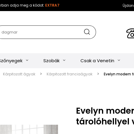
sárban adja meg a kódot:
EXTRA7
Újdon
Szőnyegek
Szobák
Csak a Venetin
Kárpitozott ágyak
Kárpitozott franciaágyak
Evelyn modern fr
Evelyn moder
tárolóhellyel