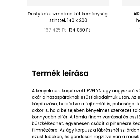
Dusty kókuszmatrac két keménységi
AI
szinttel, 140 x 200
h
Normál
Ár
167 425 Ft
134 050 Ft
ár
Termék leírása
A kényelmes, kárpitozott EVELYN ágy nagyszerű vá
akár a házaspároknak ezüstlakodalmuk után. Az 
kárpitozása, beleértve a fejtámlát is, puhaságot
akkor is, ha a belsejében kényelmes szerkezet tal
könnyedén elfér. A támla finom varrással és eszté
büszkélkedhet. egyenesen csábít a pihenésre ke
filmnézésre. Az ágy korpusz a lábrésznél szilárdan
ezüst lábakon, és gondosan rögzítve van a másik 