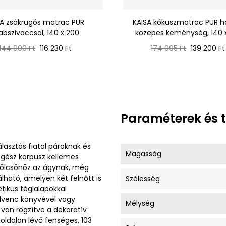
RA zsákrugós matrac PUR
KAISA kókuszmatrac PUR h
abszivaccsal, 140 x 200
közepes keménység, 140 
Normál
Ár
Normál
Ár
144 900 Ft
116 230 Ft
174 095 Ft
139 200 Ft
ár
ár
Paraméterek és 
lasztás fiatal pároknak és
Magasság
egész korpusz kellemes
 kölcsönöz az ágynak, még
álható, amelyen két felnőtt is
Szélesség
tikus téglalapokkal
dvenc könyvével vagy
Mélység
 van rögzítve a dekoratív
oldalon lévő fenséges, 103