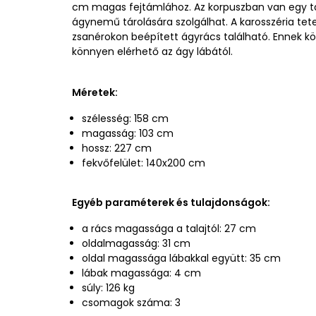
cm magas fejtámlához. Az korpuszban van egy tár
ágynemű tárolására szolgálhat. A karosszéria tet
zsanérokon beépített ágyrács található. Ennek k
könnyen elérhető az ágy lábától.
Méretek:
szélesség: 158 cm
magasság: 103 cm
hossz: 227 cm
fekvőfelület: 140x200 cm
Egyéb paraméterek és tulajdonságok:
a rács magassága a talajtól: 27 cm
oldalmagasság: 31 cm
oldal magassága lábakkal együtt: 35 cm
lábak magassága: 4 cm
súly: 126 kg
csomagok száma: 3