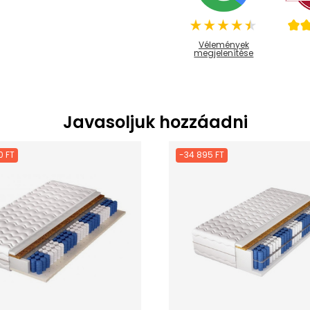
Vélemények
megjelenítése
Javasoljuk hozzáadni
0 FT
-34 895 FT