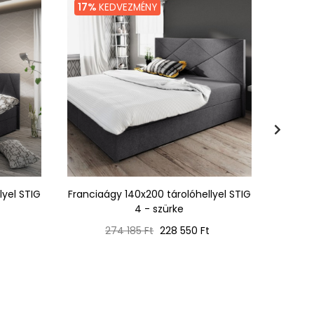
17%
KEDVEZMÉNY
24%
lyel STIG
Franciaágy 140x200 tárolóhellyel STIG
Fra
4 - szürke
140x2
Normál
Ár
274 185 Ft
228 550 Ft
ár