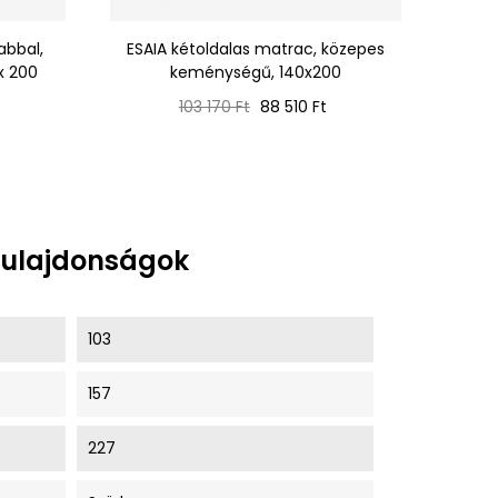
abbal,
ESAIA kétoldalas matrac, közepes
x 200
keménységű, 140x200
Normál
Ár
103 170 Ft
88 510 Ft
ár
tulajdonságok
103
157
227