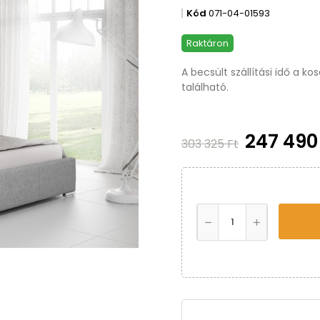
Kód
071-04-01593
Raktáron
A becsült szállítási idő a k
található.
247 490
303 325 Ft