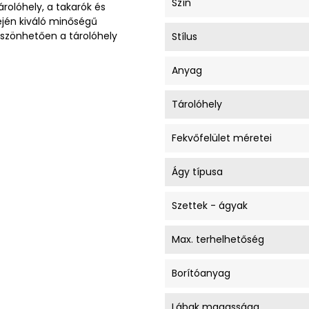
Szín
olóhely, a takarók és
ején kiváló minőségű
öszönhetően a tárolóhely
Stílus
Anyag
Tárolóhely
Fekvőfelület méretei
Ágy típusa
Szettek - ágyak
Max. terhelhetőség
Borítóanyag
Lábak magassága