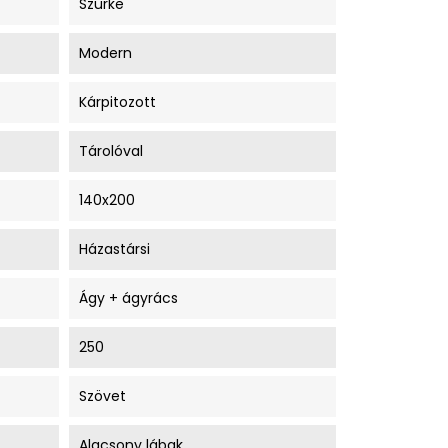
Szürke
Modern
Kárpitozott
Tárolóval
140x200
Házastársi
Ágy + ágyrács
250
Szövet
Alacsony lábak