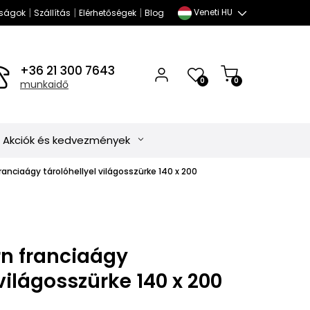
|
|
|
Veneti HU
ságok
Szállítás
Elérhetőségek
Blog
+36 21 300 7643
0
0
munkaidő
Akciók és kedvezmények
anciaágy tárolóhellyel világosszürke 140 x 200
n franciaágy
 világosszürke 140 x 200