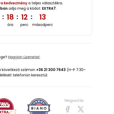
ra kedvezmény
a teljes választékra.
rban
adja meg a kódot:
EXTRA7
.
2
18
12
12
:
:
:
óra
perc
másodperc
ége?
Hagyjon üzenetet
.
 a következő számon
+36 21 300 7643
(H–P 7:30–
delését telefonon keresztül.
Megosztás