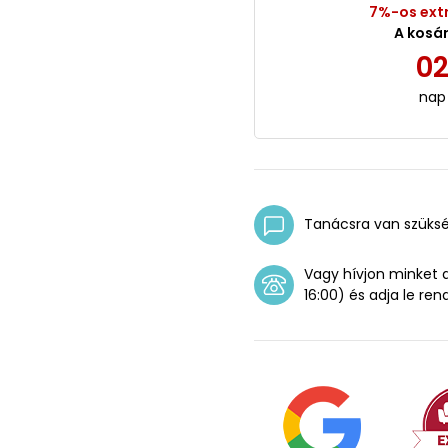
7%-os ext
A kosá
0
nap
Tanácsra van szüks
Vagy hívjon minket
16:00) és adja le ren