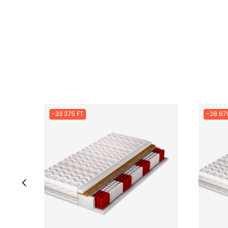
-33 375 FT
-28 67
‹