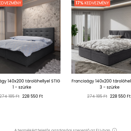
EDVEZMÉNY
17%
KEDVEZMÉNY
ágy 140x200 tárolóhellyel STIG
Franciaágy 140x200 tárolóhel
1 - szürke
3 - szürke
Normál
Ár
Normál
Ár
274 185 Ft
228 550 Ft
274 185 Ft
228 550 Ft
ár
ár
A termékért felelős gazdasági szereplő az EU-ban