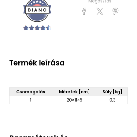
Megosztás
Termék leírása
Csomagolás
Méretek [cm]
Súly [kg]
1
20×11×5
0,3