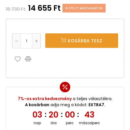
14 655 Ft
18 730 Ft
4 075 FT MEGTAKARÍTÁS
KOSÁRBA TESZ
7%-os extra kedvezmény
a teljes választékra.
A kosárban
adja meg a kódot:
EXTRA7
.
03
20
00
43
:
:
:
nap
óra
perc
másodperc