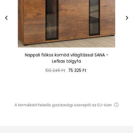
ér
Nappali fiókos komód világítással SANA -
Lefkas tölgyfa
Normál
Ár
102 245 Ft
75 325 Ft
ár
A termékért felelős gazdasági szereplő az EU-ban