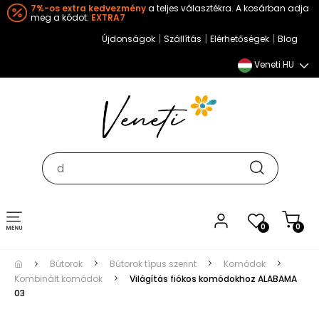
7%-os extra kedvezmény
a teljes választékra. A kosárban adja
meg a kódot:
EXTRA7
|
|
|
Újdonságok
Szállítás
Elérhetőségek
Blog
Veneti HU
Toggle
0
0
navigation
Bútorok
Bútorok típus szerint
Komódok
Kombinált komódok
Világítás fiókos komódokhoz ALABAMA
03