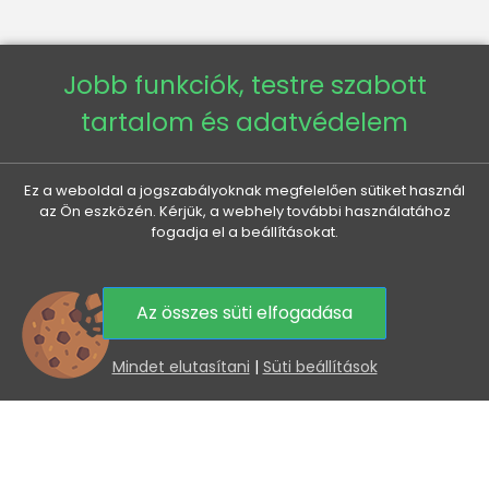
VENETI

Jobb funkciók, testre szabott
tartalom és adatvédelem
AZ ÖN FIÓKJA

MINDEN A VÁSÁRLÁSRÓL

Ez a weboldal a jogszabályoknak megfelelően sütiket használ
az Ön eszközén. Kérjük, a webhely további használatához
fogadja el a beállításokat.
HASZNOS INFORMÁCIÓK

Az összes süti elfogadása
KEDVEZMÉNYEK ÉS ÚJDONSÁGOK ÖNNEK, E-MAILBEN
0
Az elküldéssel hozzájárul személyes adatai
Mindet elutasítani
|
Süti beállítások
feldolgozásához.