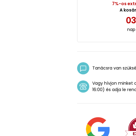
7%-os ext
A kosá
0
nap
Tanácsra van szüks
Vagy hívjon minket
16:00) és adja le ren