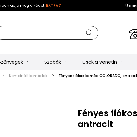
sárban adja meg a kódot:
EXTRA7
Újdon
Szőnyegek
Szobák
Csak a Venetin
Kombinált komódok
Fényes fiókos komód COLORADO, antraci
Fényes fiók
antracit