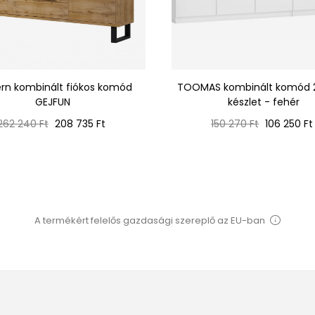
rn kombinált fiókos komód
TOOMAS kombinált komód 
GEJFUN
készlet - fehér
Normál
Ár
Normál
Ár
262 240 Ft
208 735 Ft
150 270 Ft
106 250 Ft
ár
ár
A termékért felelős gazdasági szereplő az EU-ban