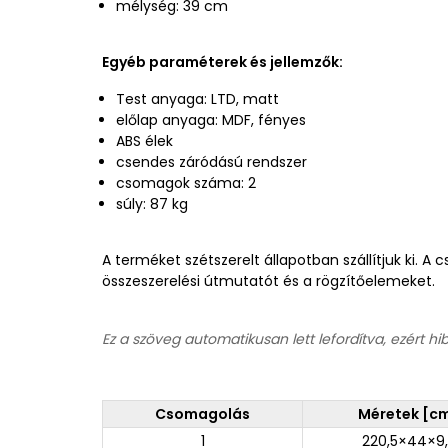
mélység: 39 cm
Egyéb paraméterek és jellemzők:
Test anyaga: LTD, matt
előlap anyaga: MDF, fényes
ABS élek
csendes záródású rendszer
csomagok száma: 2
súly: 87 kg
A terméket szétszerelt állapotban szállítjuk ki. 
összeszerelési útmutatót és a rögzítőelemeket.
Ez a szöveg automatikusan lett lefordítva, ezért hi
Csomagolás
Méretek [c
1
220,5×44×9,