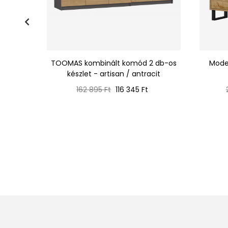
ókos
TOOMAS kombinált komód 2 db-os
Mode
tölgy
készlet - artisan / antracit
Normál
Ár
162 895 Ft
116 345 Ft
ár