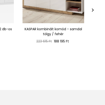
2 db-os
KASPAR kombinált komód - samdal
Szél
tölgy / fehér
Normál
Ár
223 615 Ft
188 195 Ft
ár