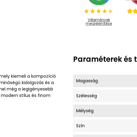
Vélemények
megjelenítése
Paraméterek és 
amely kiemeli a kompozíció
Magasság
 minőségű kidolgozás és a
ínnel még a legigényesebb
 modern stílus és finom
Szélesség
Mélység
Szín