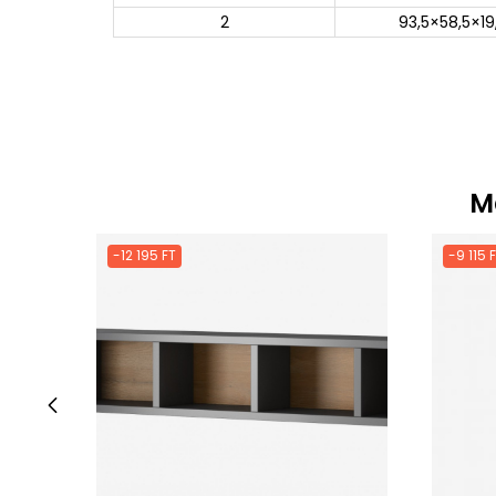
2
93,5×58,5×19
M
-12 195 FT
-9 115 
‹