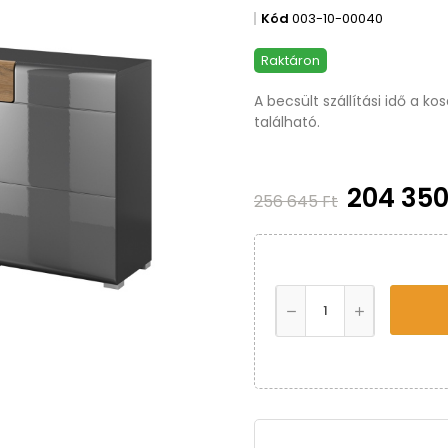
Kód
003-10-00040
Raktáron
A becsült szállítási idő a k
található.
204 350
256 645 Ft