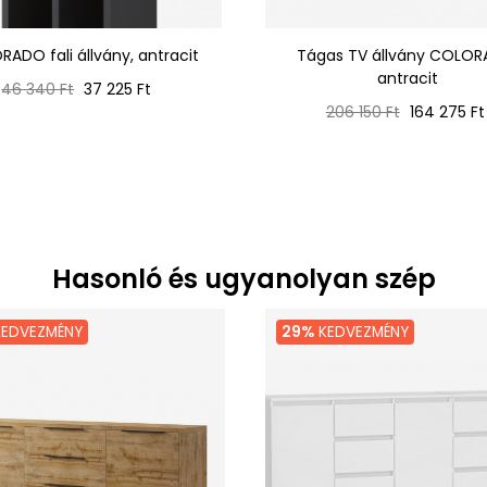
ADO fali állvány, antracit
Tágas TV állvány COLOR
antracit
Normál
Ár
46 340 Ft
37 225 Ft
ár
Normál
Ár
206 150 Ft
164 275 Ft
ár
Hasonló és ugyanolyan szép
EDVEZMÉNY
29%
KEDVEZMÉNY