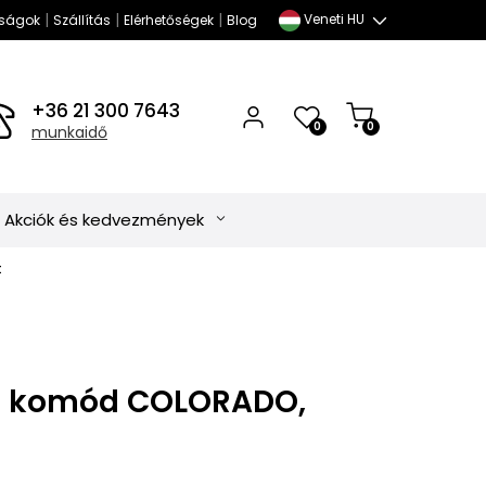
|
|
|
Veneti HU
ságok
Szállítás
Elérhetőségek
Blog
+36 21 300 7643
0
0
munkaidő
Akciók és kedvezmények
t
os komód COLORADO,