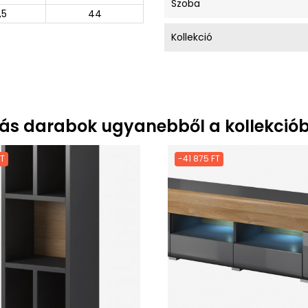
Szoba
,5
44
Kollekció
ás darabok ugyanebből a kollekciób
FT
-41 875 FT