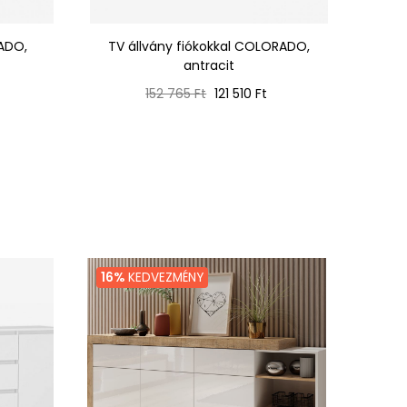
ADO,
TV állvány fiókokkal COLORADO,
antracit
Normál
Ár
152 765 Ft
121 510 Ft
ár
16%
KEDVEZMÉNY
12%
K