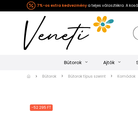
7%-os extra kedvezmény
a teljes választékra. A ko
Bútorok
Ajtók
Bútorok
Bútorok típus szerint
Komódok
-52 295 FT