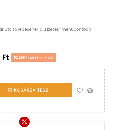
osár utolsó lépésénél, a „Fizetés“ menüpontban
 Ft
52 295 FT MEGTAKARÍTÁS
KOSÁRBA TESZ