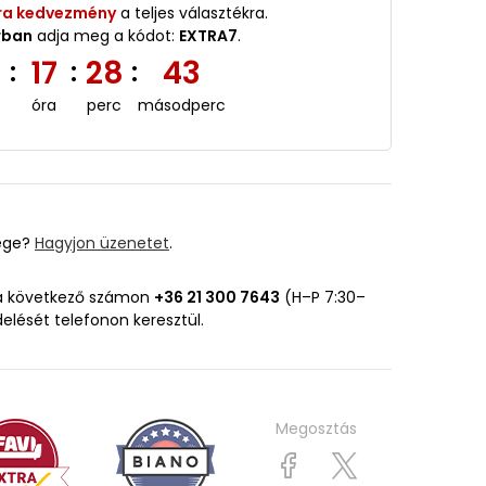
ra kedvezmény
a teljes választékra.
rban
adja meg a kódot:
EXTRA7
.
3
17
28
42
:
:
:
óra
perc
másodperc
ége?
Hagyjon üzenetet
.
 a következő számon
+36 21 300 7643
(H–P 7:30–
delését telefonon keresztül.
Megosztás