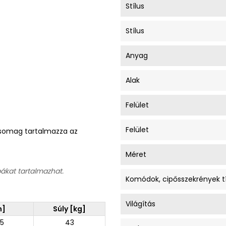
Stílus
Stílus
Anyag
Alak
Felület
Felület
A csomag tartalmazza az
Méret
bákat tartalmazhat.
Komódok, cipősszekrények t
Világítás
m]
Súly [kg]
5
43