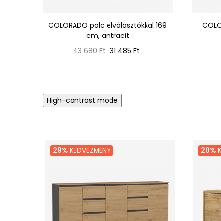
COLORADO polc elválasztókkal 169
COLOR
cm, antracit
Normál
Ár
43 680 Ft
31 485 Ft
ár
High-contrast mode
29%
KEDVEZMÉNY
20%
K