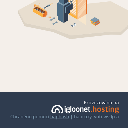
Provozováno na
Chráněno pomocí
haphash
| haproxy: vnti-ws0p-a