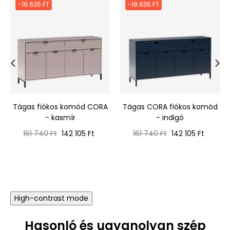
-19 635 FT
-19 635 FT
‹
›
Tágas fiókos komód CORA
Tágas CORA fiókos komód
- kasmír
- indigó
Normál
Ár
Normál
Ár
161 740 Ft
142 105 Ft
161 740 Ft
142 105 Ft
ár
ár
High-contrast mode
Hasonló és ugyanolyan szép