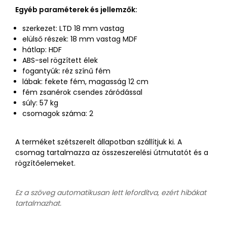
Egyéb paraméterek és jellemzők:
szerkezet: LTD 18 mm vastag
elülső részek: 18 mm vastag MDF
hátlap: HDF
ABS-sel rögzített élek
fogantyúk: réz színű fém
lábak: fekete fém, magasság 12 cm
fém zsanérok csendes záródással
súly: 57 kg
csomagok száma: 2
A terméket szétszerelt állapotban szállítjuk ki. A
csomag tartalmazza az összeszerelési útmutatót és a
rögzítőelemeket.
Ez a szöveg automatikusan lett lefordítva, ezért hibákat
tartalmazhat.