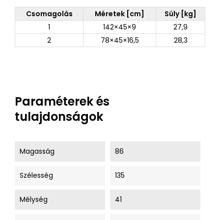
Csomagolás
Méretek [cm]
Súly [kg]
1
142×45×9
27,9
2
78×45×16,5
28,3
Paraméterek és
tulajdonságok
Magasság
86
Szélesség
135
Mélység
41