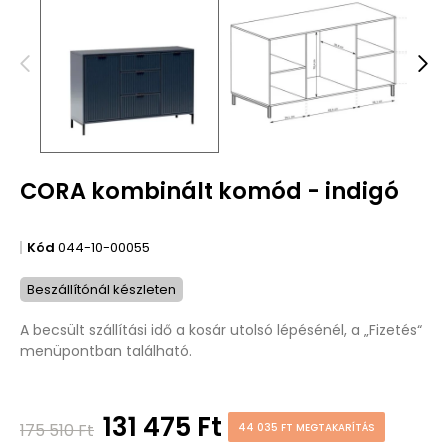
CORA kombinált komód - indigó
Kód
044-10-00055
Beszállítónál készleten
A becsült szállítási idő a kosár utolsó lépésénél, a „Fizetés“
menüpontban található.
131 475 Ft
175 510 Ft
44 035 FT MEGTAKARÍTÁS