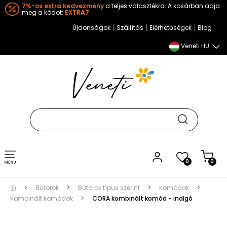
7%-os extra kedvezmény
a teljes választékra. A kosárban adja
meg a kódot:
EXTRA7
|
|
|
Újdonságok
Szállítás
Elérhetőségek
Blog
Veneti HU
Toggle
0
0
navigation
Bútorok
Bútorok típus szerint
Komódok
Kombinált komódok
CORA kombinált komód - indigó