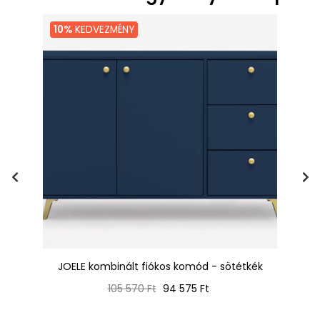
10%
KEDVEZMÉNY
JOELE kombinált fiókos komód - sötétkék
Normál
Ár
105 570 Ft
94 575 Ft
ár