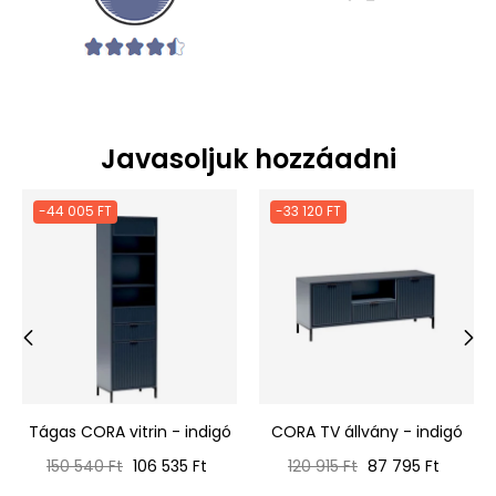
Javasoljuk hozzáadni
-44 005 FT
-33 120 FT
‹
›
Tágas CORA vitrin - indigó
CORA TV állvány - indigó
Normál
Ár
Normál
Ár
150 540 Ft
106 535 Ft
120 915 Ft
87 795 Ft
ár
ár