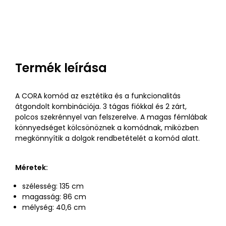
Termék leírása
A CORA komód az esztétika és a funkcionalitás
átgondolt kombinációja. 3 tágas fiókkal és 2 zárt,
polcos szekrénnyel van felszerelve. A magas fémlábak
könnyedséget kölcsönöznek a komódnak, miközben
megkönnyítik a dolgok rendbetételét a komód alatt.
Méretek:
szélesség: 135 cm
magasság: 86 cm
mélység: 40,6 cm