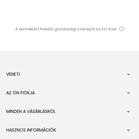
A termékért felelős gazdasági szereplő az EU-ban
VENETI

AZ ÖN FIÓKJA

MINDEN A VÁSÁRLÁSRÓL

HASZNOS INFORMÁCIÓK
