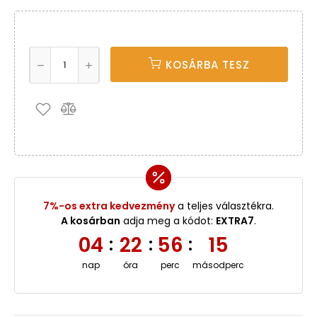
KOSÁRBA TESZ
7%-os extra kedvezmény
a teljes választékra.
A kosárban
adja meg a kódot:
EXTRA7
.
04
22
56
15
:
:
:
nap
óra
perc
másodperc