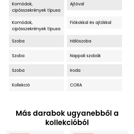
Komódok,
Ajtóval
cipősszekrények típusa
Komódok,
Fiókokkal és ajtókkal
cipősszekrények típusa
Szoba
Hálószoba
Szoba
Nappali szobák
Szoba
Iroda
Kollekció
CORA
Más darabok ugyanebből a
kollekcióból