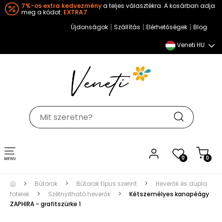
7%-os extra kedvezmény
a teljes választékra. A kosárban adja
meg a kódot:
EXTRA7
|
|
|
Újdonságok
Szállítás
Elérhetőségek
Blog
Veneti HU
Toggle
0
0
navigation
Bútorok
Bútorok típus szerint
Heverők és dupla
fotelek
Szétnyitható heverők
Kétszemélyes kanapéágy
ZAPHIRA - grafitszürke 1