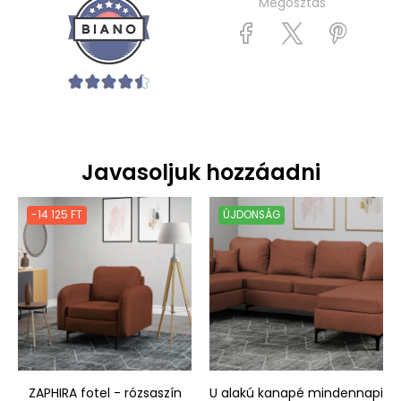
Megosztás
Javasoljuk hozzáadni
-14 125 FT
ÚJDONSÁG
ZAPHIRA fotel - rózsaszín
U alakú kanapé mindennapi