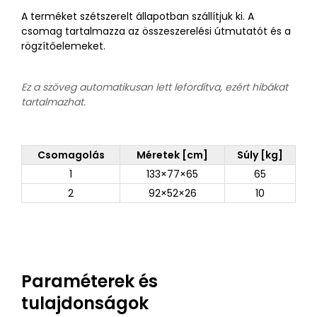
A terméket szétszerelt állapotban szállítjuk ki. A
csomag tartalmazza az összeszerelési útmutatót és a
rögzítőelemeket.
Ez a szöveg automatikusan lett lefordítva, ezért hibákat
tartalmazhat.
Csomagolás
Méretek [cm]
Súly [kg]
1
133×77×65
65
2
92×52×26
10
Paraméterek és
tulajdonságok