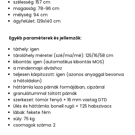
szélesség: 157 cm
magasság: 78-96 cm
mélység: 94 cm
ágyfelület: 129x140 cm
Egyéb paraméterek és jellemzők:
tárhely: igen
tárolóhely méretei (szé/ma/mé): 125/16/58 cm
kibontás: igen (automatikus kibontás MOS)
a mindennapi alváshoz
teljesen kárpitozott: igen (azonos anyaggal bevonva
a hátoldalon)
háttámla laza párnák formájában, cipzárral
granulátummal töltött párnák
szerkezet: tömör fenyő + 16 mm vastag DTD
Ülés és háttámla: bonell rugó + T25 habszivacs
lábak: fekete fém
súly: 75 kg
csomagok száma: 2