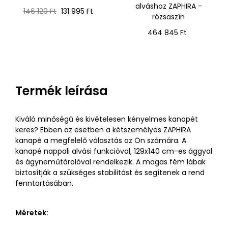
alváshoz ZAPHIRA -
Normál
Ár
146 120 Ft
131 995 Ft
rózsaszín
ár
Ár
464 845 Ft
Termék leírása
Kiváló minőségű és kivételesen kényelmes kanapét
keres? Ebben az esetben a kétszemélyes ZAPHIRA
kanapé a megfelelő választás az Ön számára. A
kanapé nappali alvási funkcióval, 129x140 cm-es ággyal
és ágyneműtárolóval rendelkezik. A magas fém lábak
biztosítják a szükséges stabilitást és segítenek a rend
fenntartásában.
Méretek: