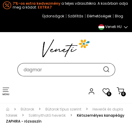
7%-os extra kedvezmény
a teljes választékra. A kosárban adja
meg a kódot:
EXTRA7
|
|
|
Újdonságok
Szállítás
Elérhetőségek
Blog
Veneti HU
Toggle
0
0
navigation
Bútorok
Bútorok típus szerint
Heverők és dupla
fotelek
Szétnyitható heverők
Kétszemélyes kanapéágy
ZAPHIRA - rózsaszín