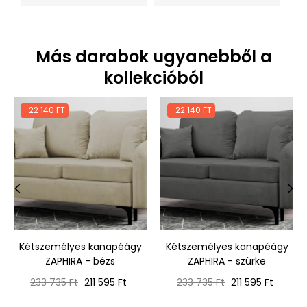
Más darabok ugyanebből a
kollekcióból
-22 140 FT
-22 140 FT
‹
›
Kétszemélyes kanapéágy
Kétszemélyes kanapéágy
ZAPHIRA - bézs
ZAPHIRA - szürke
Normál
Ár
Normál
Ár
233 735 Ft
211 595 Ft
233 735 Ft
211 595 Ft
ár
ár