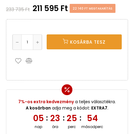
211 595 Ft
233 735 Ft
22 140 FT MEGTAKARÍTÁS
KOSÁRBA TESZ
7%-os extra kedvezmény
a teljes választékra.
A kosárban
adja meg a kódot:
EXTRA7
.
05
23
25
53
:
:
:
nap
óra
perc
másodperc