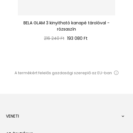
s
BELA GLAM 3 kinyitható kanapé tárolóval -
rózsaszín
Normál
Ár
216 240 Ft
193 080 Ft
ár
A termékért felelős gazdasági szereplő az EU-ban
VENETI
