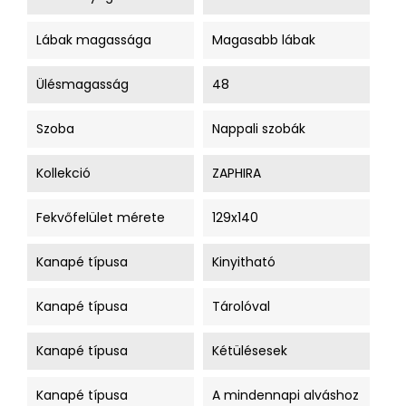
Lábak magassága
Magasabb lábak
Ülésmagasság
48
Szoba
Nappali szobák
Kollekció
ZAPHIRA
Fekvőfelület mérete
129x140
Kanapé típusa
Kinyitható
Kanapé típusa
Tárolóval
Kanapé típusa
Kétülésesek
Kanapé típusa
A mindennapi alváshoz