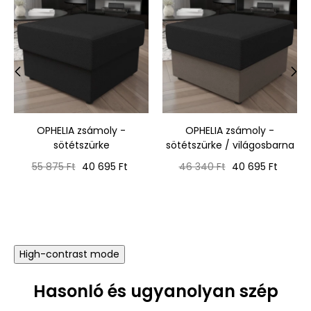
‹
›
OPHELIA zsámoly -
OPHELIA zsámoly -
sötétszürke
sötétszürke / világosbarna
Normál
Ár
Normál
Ár
55 875 Ft
40 695 Ft
46 340 Ft
40 695 Ft
ár
ár
High-contrast mode
Hasonló és ugyanolyan szép