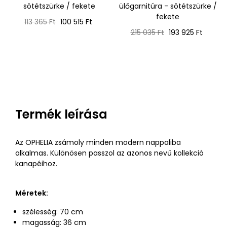
sötétszürke / fekete
ülőgarnitúra - sötétszürke /
fekete
Normál
Ár
113 365 Ft
100 515 Ft
ár
Normál
Ár
215 035 Ft
193 925 Ft
ár
Termék leírása
Az OPHELIA zsámoly minden modern nappaliba
alkalmas. Különösen passzol az azonos nevű kollekció
kanapéihoz.
Méretek:
szélesség: 70 cm
magasság: 36 cm