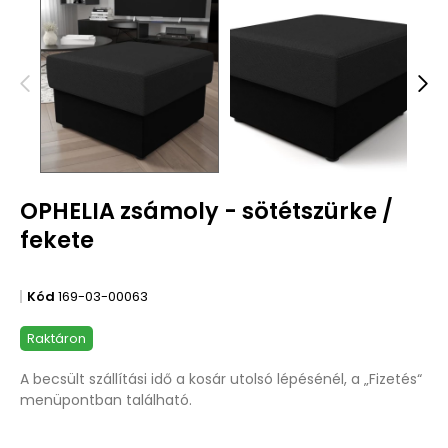
OPHELIA zsámoly - sötétszürke /
fekete
Kód
169-03-00063
Raktáron
A becsült szállítási idő a kosár utolsó lépésénél, a „Fizetés“
menüpontban található.