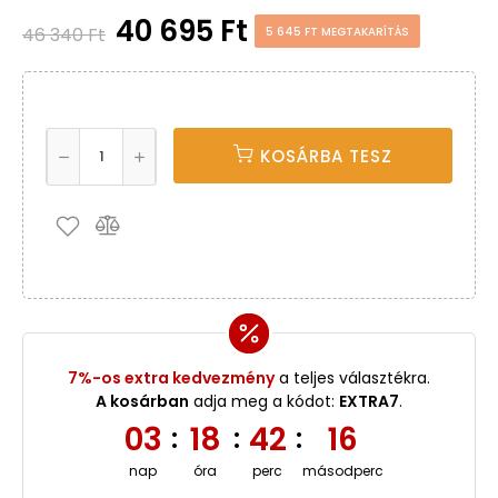
40 695 Ft
46 340 Ft
5 645 FT MEGTAKARÍTÁS
KOSÁRBA TESZ
7%-os extra kedvezmény
a teljes választékra.
A kosárban
adja meg a kódot:
EXTRA7
.
03
18
42
16
:
:
:
nap
óra
perc
másodperc