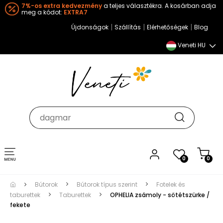
7%-os extra kedvezmény
a teljes választékra. A kosárban adja
meg a kódot:
EXTRA7
|
|
|
Újdonságok
Szállítás
Elérhetőségek
Blog
Veneti HU
Toggle
0
0
navigation
Bútorok
Bútorok típus szerint
Fotelek és
taburettek
Taburettek
OPHELIA zsámoly - sötétszürke /
fekete