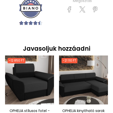
Megosztás
Javasoljuk hozzáadni
-12 850 FT
-21 110 FT
‹
›
OPHELIA stílusos fotel -
OPHELIA kinyitható sarok