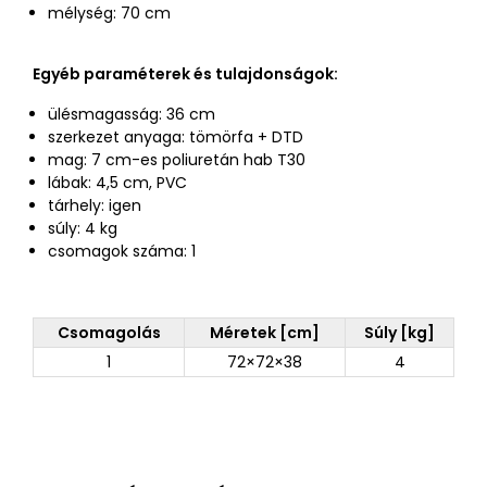
mélység: 70 cm
Egyéb paraméterek és tulajdonságok:
ülésmagasság: 36 cm
szerkezet anyaga: tömörfa + DTD
mag: 7 cm-es poliuretán hab T30
lábak: 4,5 cm, PVC
tárhely: igen
súly: 4 kg
csomagok száma: 1
Csomagolás
Méretek [cm]
Súly [kg]
1
72×72×38
4