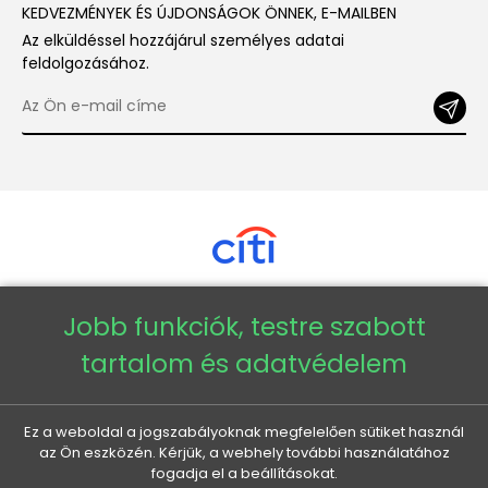
KEDVEZMÉNYEK ÉS ÚJDONSÁGOK ÖNNEK, E-MAILBEN
Az elküldéssel hozzájárul személyes adatai
feldolgozásához.
Jobb funkciók, testre szabott
Copyright © 2026 - Veneti™
tartalom és adatvédelem
Veneti HU
Ez a weboldal a jogszabályoknak megfelelően sütiket használ
az Ön eszközén. Kérjük, a webhely további használatához
Veneti CZ
fogadja el a beállításokat.