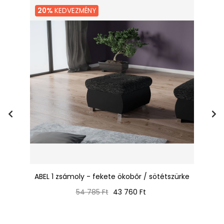
20%
KEDVEZMÉNY
r /
ABEL 1 zsámoly - fekete ökobőr / sötétszürke
AB
Normál
Ár
54 785 Ft
43 760 Ft
ár