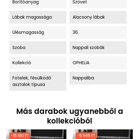
Borítóanyag
Szövet
Lábak magassága
Alacsony lábak
Ülésmagasság
36
Szoba
Nappali szobák
Kollekció
OPHELIA
Fotelek, fésülködő
Nappaliba
asztalok típusa
Más darabok ugyanebből a
kollekcióból
-15 180 FT
-5 645 FT