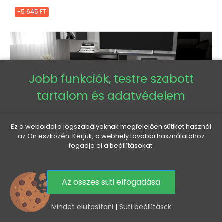
-5 645 FT
Jobb funkciók, testre szabott
tartalom és adatvédelem
Ez a weboldal a jogszabályoknak megfelelően sütiket használ
az Ön eszközén. Kérjük, a webhely további használatához
fogadja el a beállításokat.
Az összes süti elfogadása
0
Mindet elutasítani
|
Süti beállítások