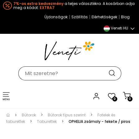
7%-os extra kedvezmény
a teljes választékra. A kosárban adja
meg a kódot:
EXTRA7
|
|
|
Újdonságok
Szállítás
Elérhetőségek
Blog
Veneti HU
Toggle
0
0
navigation
Bútorok
Bútorok típus szerint
Fotelek és
taburettek
Taburettek
OPHELIA zsámoly - fekete / piros