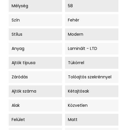
Mélység
58
Szín
Fehér
Stílus
Modern
Anyag
Laminált - LTD
Ajtók típusa
Tükörrel
Záródás
Tolóajtós szekrénnyel
Ajtók száma
Kétajtósak
Alak
Közvetlen
Felület
Matt