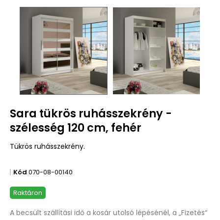
Sara tükrös ruhásszekrény -
szélesség 120 cm, fehér
Tükrös ruhásszekrény.
Kód
070-08-00140
Raktáron
A becsült szállítási idő a kosár utolsó lépésénél, a „Fizetés“