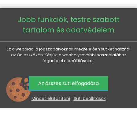
Jobb funkciók, testre szabott
VENETI

tartalom és adatvédelem
AZ ÖN FIÓKJA

Ez a weboldal a jogszabályoknak megfelelően sütiket használ
az Ön eszközén. Kérjük, a webhely további használatához
fogadja el a beállításokat.
MINDEN A VÁSÁRLÁSRÓL

HASZNOS INFORMÁCIÓK

Az összes süti elfogadása
0
Mindet elutasítani
|
Süti beállítások
KEDVEZMÉNYEK ÉS ÚJDONSÁGOK ÖNNEK, E-MAILBEN
Az elküldéssel hozzájárul személyes adatai
feldolgozásához.