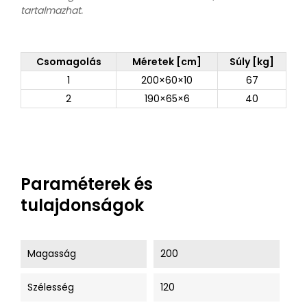
tartalmazhat.
Csomagolás
Méretek [cm]
Súly [kg]
1
200×60×10
67
2
190×65×6
40
Paraméterek és
tulajdonságok
Magasság
200
Szélesség
120