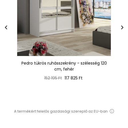
m,
Pedro tükrös ruhásszekrény - szélesség 120
cm, fehér
Normál
Ár
152 195 Ft
117 825 Ft
ár
A termékért felelős gazdasági szereplő az EU-ban