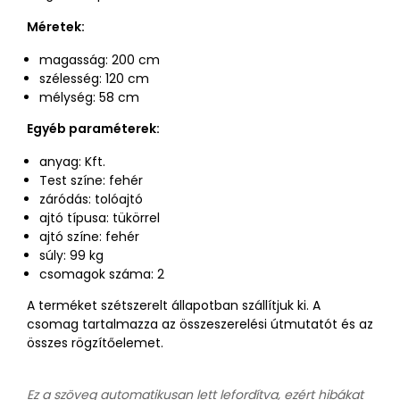
Méretek:
magasság: 200 cm
szélesség: 120 cm
mélység: 58 cm
Egyéb paraméterek:
anyag: Kft.
Test színe: fehér
záródás: tolóajtó
ajtó típusa: tükörrel
ajtó színe: fehér
súly: 99 kg
csomagok száma: 2
A terméket szétszerelt állapotban szállítjuk ki. A
csomag tartalmazza az összeszerelési útmutatót és az
összes rögzítőelemet.
Ez a szöveg automatikusan lett lefordítva, ezért hibákat