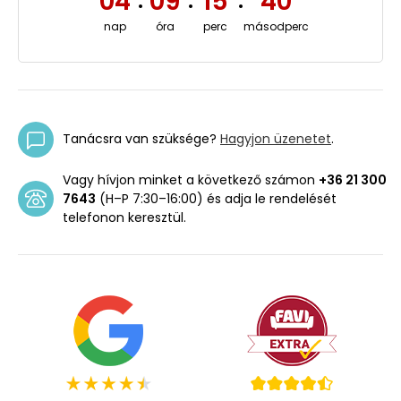
04
09
15
39
:
:
:
nap
óra
perc
másodperc
Tanácsra van szüksége?
Hagyjon üzenetet
.
Vagy hívjon minket a következő számon
+36 21 300
7643
(H–P 7:30–16:00) és adja le rendelését
telefonon keresztül.