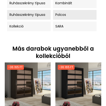
Ruhásszekrény típusa
Kombinált
Ruhásszekrény típusa
Polcos
Kollekció
SARA
Más darabok ugyanebből a
kollekcióból
-36 165 FT
-36 165 FT