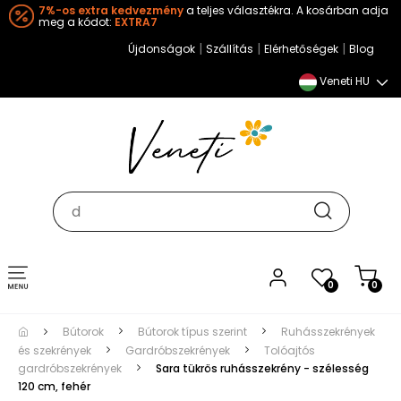
7%-os extra kedvezmény
a teljes választékra. A kosárban adja
meg a kódot:
EXTRA7
|
|
|
Újdonságok
Szállítás
Elérhetőségek
Blog
Veneti HU
Toggle
0
0
navigation
Bútorok
Bútorok típus szerint
Ruhásszekrények
és szekrények
Gardróbszekrények
Tolóajtós
gardróbszekrények
Sara tükrös ruhásszekrény - szélesség
120 cm, fehér