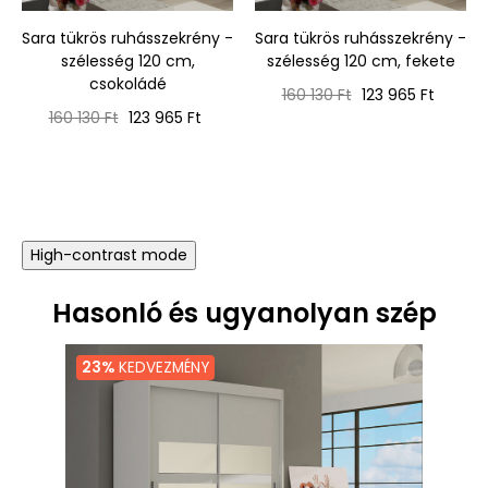
‹
›
Sara tükrös ruhásszekrény -
Sara tükrös ruhásszekrény -
szélesség 120 cm,
szélesség 120 cm, fekete
csokoládé
Normál
Ár
160 130 Ft
123 965 Ft
Normál
Ár
ár
160 130 Ft
123 965 Ft
ár
High-contrast mode
Hasonló és ugyanolyan szép
23%
KEDVEZMÉNY