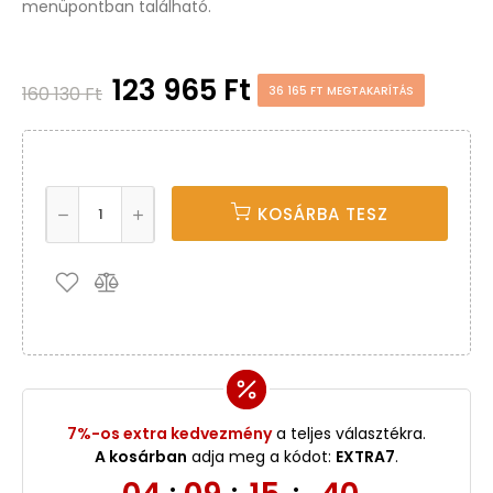
menüpontban található.
123 965 Ft
160 130 Ft
36 165 FT MEGTAKARÍTÁS
KOSÁRBA TESZ
7%-os extra kedvezmény
a teljes választékra.
A kosárban
adja meg a kódot:
EXTRA7
.