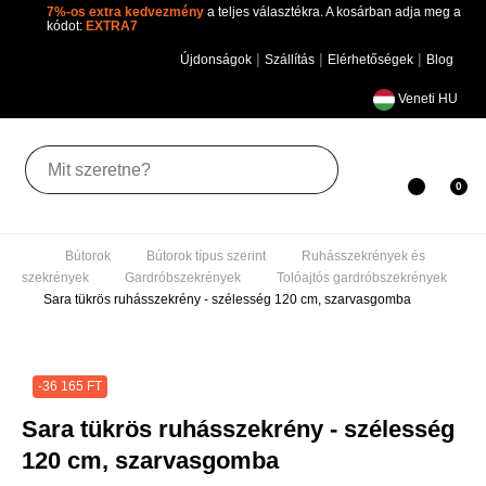
7%-os extra kedvezmény
a teljes választékra. A kosárban adja
meg a kódot:
EXTRA7
|
|
|
Újdonságok
Szállítás
Elérhetőségek
Blog
Veneti HU
Toggle
0
navigation
Bútorok
Bútorok típus szerint
Ruhásszekrények
és szekrények
Gardróbszekrények
Tolóajtós
gardróbszekrények
Sara tükrös ruhásszekrény - szélesség
120 cm, szarvasgomba