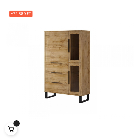
-72 880 FT
Jobb funkciók, testre szabott
tartalom és adatvédelem
Ez a weboldal a jogszabályoknak megfelelően sütiket használ
az Ön eszközén. Kérjük, a webhely további használatához
fogadja el a beállításokat.
Az összes süti elfogadása
Mindet elutasítani
|
Süti beállítások