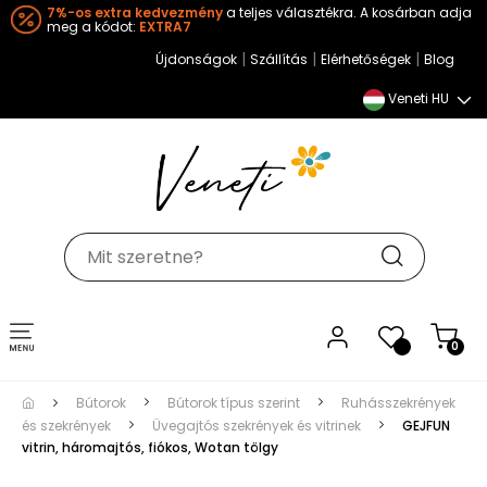
7%-os extra kedvezmény
a teljes választékra. A kosárban adja
meg a kódot:
EXTRA7
|
|
|
Újdonságok
Szállítás
Elérhetőségek
Blog
Veneti HU
Toggle
0
navigation
Bútorok
Bútorok típus szerint
Ruhásszekrények
és szekrények
Üvegajtós szekrények és vitrinek
GEJFUN
vitrin, háromajtós, fiókos, Wotan tölgy