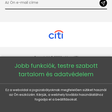
Copyright © 2026 - Veneti™
Jobb funkciók, testre szabott
Veneti HU
tartalom és adatvédelem
Veneti CZ
Ez a weboldal a jogszabályoknak megfelelően sütiket használ
az Ön eszközén. Kérjük, a webhely további használatához
Veneti DE
fogadja el a beállításokat.
Veneti SK