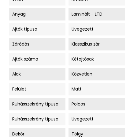
Anyag
Laminált - LTD
Ajtók típusa
Üvegezett
Záródás
Klasszikus zár
Ajtók száma
Kétajtósak
Alak
Közvetlen
Felület
Matt
Ruhásszekrény típusa
Polcos
Ruhásszekrény típusa
Üvegezett
Dekór
Tölgy