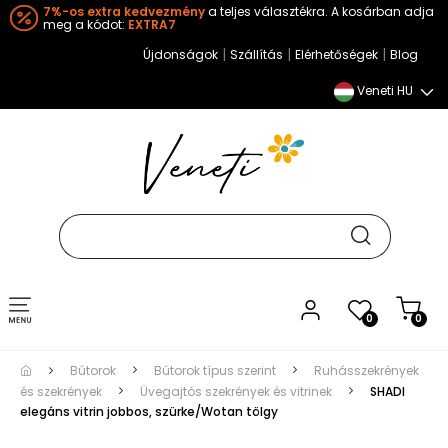
7%-os extra kedvezmény
a teljes választékra. A kosárban adja
meg a kódot:
EXTRA7
|
|
|
Újdonságok
Szállítás
Elérhetőségek
Blog
Veneti HU
Toggle
0
0
navigation
Bútorok
Bútorok típus szerint
Ruhásszekrények
és szekrények
Üvegajtós szekrények és vitrinek
SHADI
elegáns vitrin jobbos, szürke/Wotan tölgy