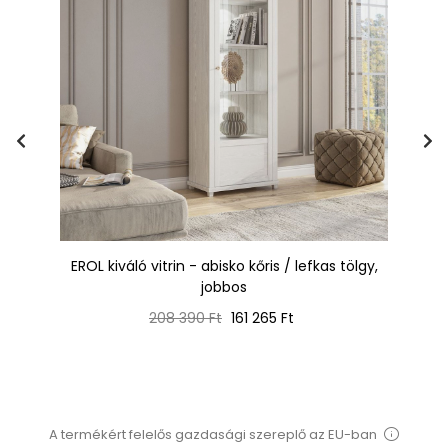
EROL kiváló vitrin - abisko kőris / lefkas tölgy,
jobbos
Normál
Ár
208 390 Ft
161 265 Ft
ár
A termékért felelős gazdasági szereplő az EU-ban