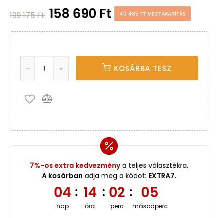
158 690 Ft
199 175 Ft
40 485 FT MEGTAKARÍTÁS
KOSÁRBA TESZ
7%-os extra kedvezmény
a teljes választékra.
A kosárban
adja meg a kódot:
EXTRA7
.
04
14
02
05
:
:
:
nap
óra
perc
másodperc