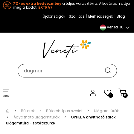
7%-os extra kedvezmény
a teljes választékra. A kosárban adja
meg a kódot:
EXTRA7
|
|
|
Újdonságok
Szállítás
Elérhetőségek
Blog
Veneti HU
Toggle
0
0
navigation
Bútorok
Bútorok típus szerint
Ülőgarnitúrák
Ágyazható ülőgarnitúrák
OPHELIA kinyitható sarok
ülőgarnitúra - sötétszürke