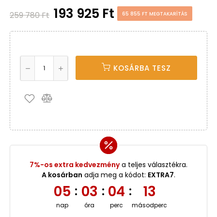
193 925 Ft
259 780 Ft
65 855 FT MEGTAKARÍTÁS
KOSÁRBA TESZ
7%-os extra kedvezmény
a teljes választékra.
A kosárban
adja meg a kódot:
EXTRA7
.
05
03
04
13
:
:
:
nap
óra
perc
másodperc