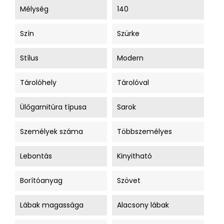
Mélység
140
Szín
Szürke
Stílus
Modern
Tárolóhely
Tárolóval
Ülőgarnitúra típusa
Sarok
Személyek száma
Többszemélyes
Lebontás
Kinyitható
Borítóanyag
Szövet
Lábak magassága
Alacsony lábak