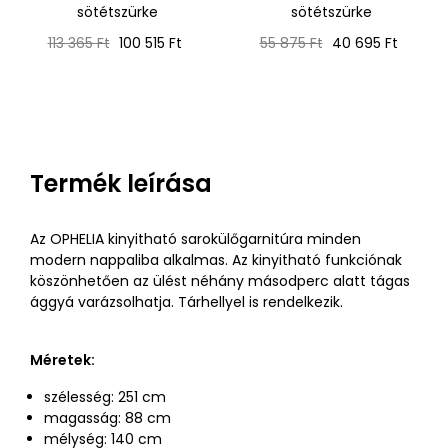
sötétszürke
sötétszürke
Normál
Ár
Normál
Ár
113 365 Ft
100 515 Ft
55 875 Ft
40 695 Ft
ár
ár
Termék leírása
Az OPHELIA kinyitható sarokülőgarnitúra minden
modern nappaliba alkalmas. Az kinyitható funkciónak
köszönhetően az ülést néhány másodperc alatt tágas
ággyá varázsolhatja. Tárhellyel is rendelkezik.
Méretek:
szélesség: 251 cm
magasság: 88 cm
mélység: 140 cm