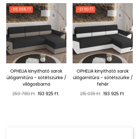
-65 855 FT
-21 110 FT
‹
›
OPHELIA kinyitható sarok
OPHELIA kinyitható sarok
ülőgarnitúra - sötétszürke /
ülőgarnitúra - sötétszürke /
világosbarna
fehér
Normál
Ár
Normál
Ár
259 780 Ft
193 925 Ft
215 035 Ft
193 925 Ft
ár
ár