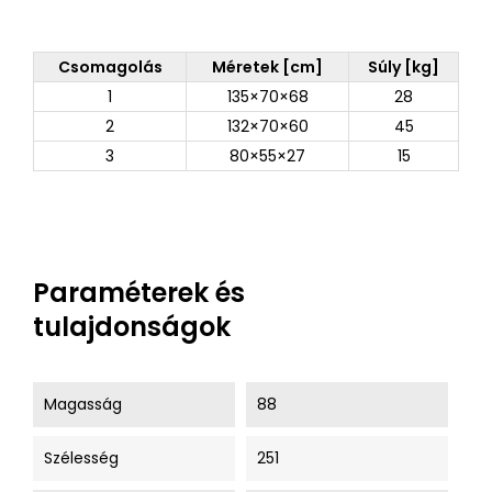
Csomagolás
Méretek [cm]
Súly [kg]
1
135×70×68
28
2
132×70×60
45
3
80×55×27
15
Paraméterek és
tulajdonságok
Magasság
88
Szélesség
251