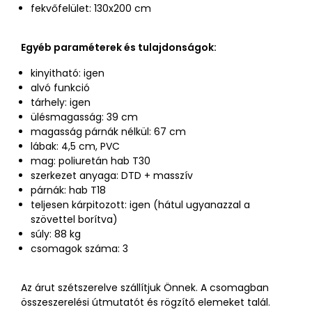
fekvőfelület: 130x200 cm
Egyéb paraméterek és tulajdonságok:
kinyitható: igen
alvó funkció
tárhely: igen
ülésmagasság: 39 cm
magasság párnák nélkül: 67 cm
lábak: 4,5 cm, PVC
mag: poliuretán hab T30
szerkezet anyaga: DTD + masszív
párnák: hab T18
teljesen kárpitozott: igen (hátul ugyanazzal a
szövettel borítva)
súly: 88 kg
csomagok száma: 3
Az árut szétszerelve szállítjuk Önnek. A csomagban
összeszerelési útmutatót és rögzítő elemeket talál.