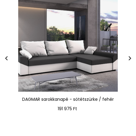
rok
DAGMAR sarokkanapé - sötétszürke / fehér
Ár
191 975 Ft