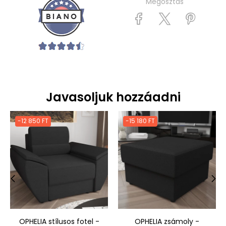
Megosztás
Javasoljuk hozzáadni
-12 850 FT
-15 180 FT
‹
›
OPHELIA stílusos fotel -
OPHELIA zsámoly -