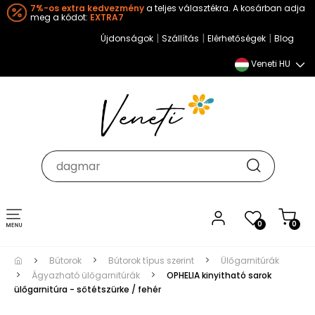
7%-os extra kedvezmény
a teljes választékra. A kosárban adja
meg a kódot:
EXTRA7
|
|
|
Újdonságok
Szállítás
Elérhetőségek
Blog
Veneti HU
Toggle
0
0
navigation
Bútorok
Bútorok típus szerint
Ülőgarnitúrák
Ágyazható ülőgarnitúrák
OPHELIA kinyitható sarok
ülőgarnitúra - sötétszürke / fehér