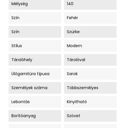
Mélység
140
Szín
Fehér
Szín
Szürke
Stílus
Modern
Tárolóhely
Tárolóval
Ülőgarnitúra típusa
Sarok
Személyek száma
Többszemélyes
Lebontás
Kinyitható
Borítóanyag
Szövet