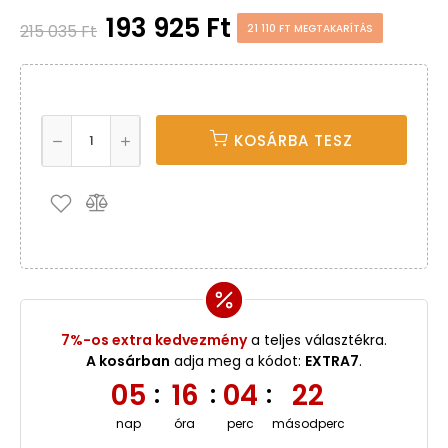
193 925 Ft
215 035 Ft
21 110 FT MEGTAKARÍTÁS
KOSÁRBA TESZ
7%-os extra kedvezmény
a teljes választékra.
A kosárban
adja meg a kódot:
EXTRA7
.
05
16
04
21
:
:
:
nap
óra
perc
másodperc