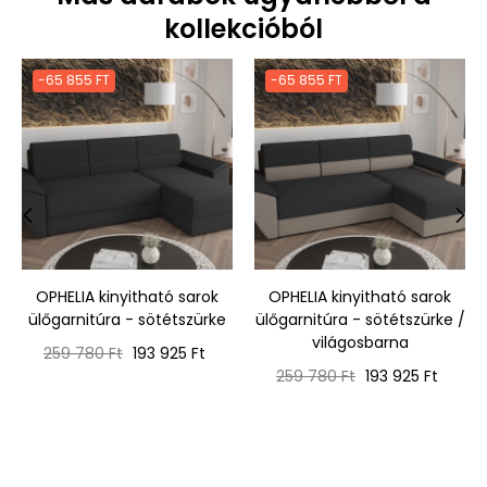
kollekcióból
-65 855 FT
-65 855 FT
‹
›
OPHELIA kinyitható sarok
OPHELIA kinyitható sarok
ülőgarnitúra - sötétszürke
ülőgarnitúra - sötétszürke /
világosbarna
Normál
Ár
259 780 Ft
193 925 Ft
ár
Normál
Ár
259 780 Ft
193 925 Ft
ár