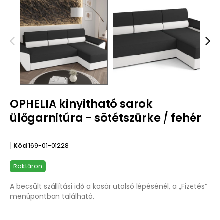
OPHELIA kinyitható sarok
ülőgarnitúra - sötétszürke / fehér
Kód
169-01-01228
Raktáron
A becsült szállítási idő a kosár utolsó lépésénél, a „Fizetés“
menüpontban található.