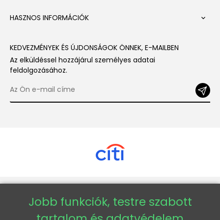
HASZNOS INFORMÁCIÓK

KEDVEZMÉNYEK ÉS ÚJDONSÁGOK ÖNNEK, E-MAILBEN
Az elküldéssel hozzájárul személyes adatai
feldolgozásához.
Copyright © 2026 - Veneti™
Jobb funkciók, testre szabott
tartalom és adatvédelem