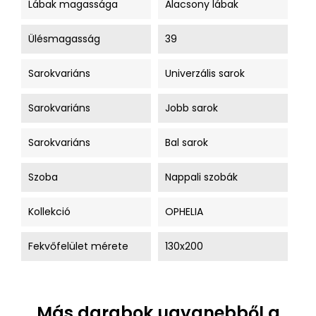
Lábak magassága
Alacsony lábak
Ülésmagasság
39
Sarokvariáns
Univerzális sarok
Sarokvariáns
Jobb sarok
Sarokvariáns
Bal sarok
Szoba
Nappali szobák
Kollekció
OPHELIA
Fekvőfelület mérete
130x200
Más darabok ugyanebből a