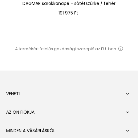
ok
DAGMAR sarokkanapé - sötétszürke / fehér
Ár
191 975 Ft
A termékért felelős gazdasági szereplő az EU-ban
VENETI

AZ ÖN FIÓKJA

MINDEN A VÁSÁRLÁSRÓL
