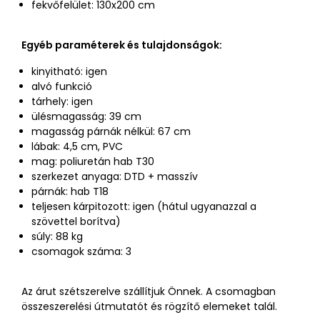
fekvőfelület: 130x200 cm
Egyéb paraméterek és tulajdonságok:
kinyitható: igen
alvó funkció
tárhely: igen
ülésmagasság: 39 cm
magasság párnák nélkül: 67 cm
lábak: 4,5 cm, PVC
mag: poliuretán hab T30
szerkezet anyaga: DTD + masszív
párnák: hab T18
teljesen kárpitozott: igen (hátul ugyanazzal a
szövettel borítva)
súly: 88 kg
csomagok száma: 3
Az árut szétszerelve szállítjuk Önnek. A csomagban
összeszerelési útmutatót és rögzítő elemeket talál.