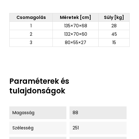
Csomagolás
Méretek [cm]
Súly [kg]
1
135×70×68
28
2
132×70×60
45
3
80×55×27
15
Paraméterek és
tulajdonságok
Magasság
88
Szélesség
251