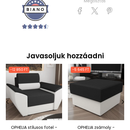
Megosztás
Javasoljuk hozzáadni
-12 850 FT
-5 645 FT
‹
›
OPHELIA stílusos fotel -
OPHELIA zsámoly -