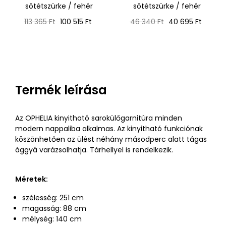
sötétszürke / fehér
sötétszürke / fehér
Normál
Ár
Normál
Ár
113 365 Ft
100 515 Ft
46 340 Ft
40 695 Ft
ár
ár
Termék leírása
Az OPHELIA kinyitható sarokülőgarnitúra minden
modern nappaliba alkalmas. Az kinyitható funkciónak
köszönhetően az ülést néhány másodperc alatt tágas
ággyá varázsolhatja. Tárhellyel is rendelkezik.
Méretek:
szélesség: 251 cm
magasság: 88 cm
mélység: 140 cm