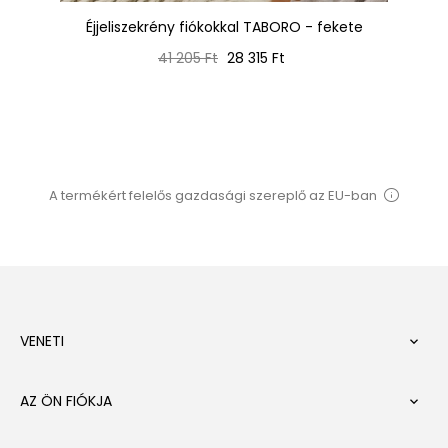
Éjjeliszekrény fiókokkal TABORO - fekete
Normál
Ár
41 205 Ft
28 315 Ft
ár
A termékért felelős gazdasági szereplő az EU-ban
VENETI

AZ ÖN FIÓKJA
