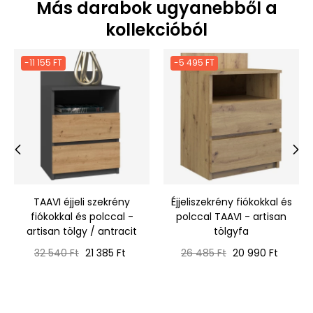
Más darabok ugyanebből a
kollekcióból
-11 155 FT
-5 495 FT
‹
›
TAAVI éjjeli szekrény
Éjjeliszekrény fiókokkal és
fiókokkal és polccal -
polccal TAAVI - artisan
artisan tölgy / antracit
tölgyfa
Normál
Ár
Normál
Ár
32 540 Ft
21 385 Ft
26 485 Ft
20 990 Ft
ár
ár