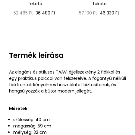
fekete
fekete
Normál
Ár
Normál
Ár
52 485 Ft
36 480 Ft
57 100 Ft
46 330 Ft
ár
ár
Termék leírása
Az elegáns és stílusos TAAVI éjjeliszekrény 2 fiókkal és
egy praktikus polccal van felszerelve. A fogantyú nélküli
fiókfrontok kényelmes használatot biztosítanak, és
hangsúlyozzák a bútor modern jellegét.
Méretek:
szélesség: 40 cm
magasság: 59 cm
mélység: 32 cm