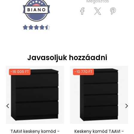
Megosztás
Javasoljuk hozzáadni
-16 005 FT
-10 770 FT
‹
›
TAAVI keskeny komód -
Keskeny komód TAAVI -