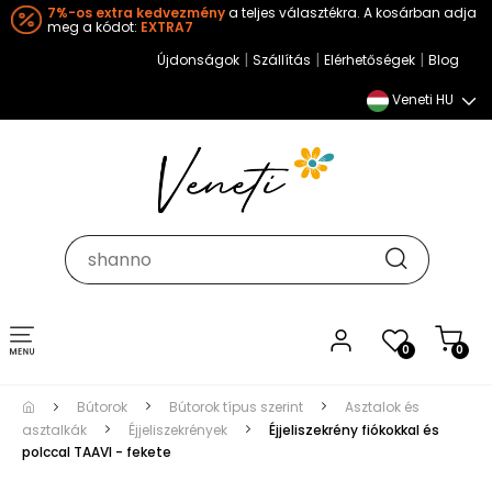
7%-os extra kedvezmény
a teljes választékra. A kosárban adja
meg a kódot:
EXTRA7
|
|
|
Újdonságok
Szállítás
Elérhetőségek
Blog
Veneti HU
Toggle
0
0
navigation
Bútorok
Bútorok típus szerint
Asztalok és
asztalkák
Éjjeliszekrények
Éjjeliszekrény fiókokkal és
polccal TAAVI - fekete