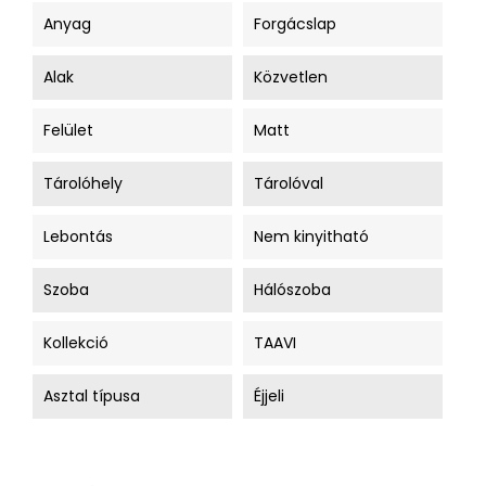
Anyag
Forgácslap
Alak
Közvetlen
Felület
Matt
Tárolóhely
Tárolóval
Lebontás
Nem kinyitható
Szoba
Hálószoba
Kollekció
TAAVI
Asztal típusa
Éjjeli