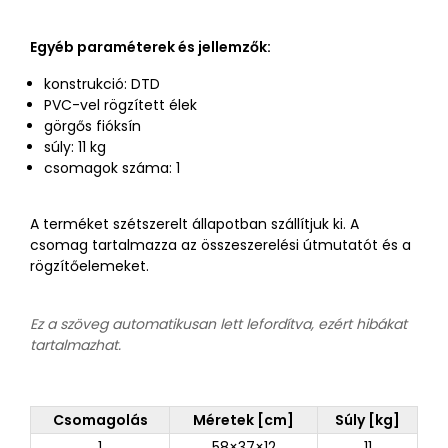
Egyéb paraméterek és jellemzők:
konstrukció: DTD
PVC-vel rögzített élek
görgős fióksín
súly: 11 kg
csomagok száma: 1
A terméket szétszerelt állapotban szállítjuk ki. A
csomag tartalmazza az összeszerelési útmutatót és a
rögzítőelemeket.
Ez a szöveg automatikusan lett lefordítva, ezért hibákat
tartalmazhat.
Csomagolás
Méretek [cm]
Súly [kg]
1
58×37×12
11