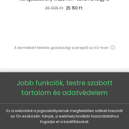
Normál
Ár
36 005 Ft
25 150 Ft
ár
A termékért felelős gazdasági szereplő az EU-ban
Jobb funkciók, testre szabott
VENETI

tartalom és adatvédelem
AZ ÖN FIÓKJA

Ez a weboldal a jogszabályoknak megfelelően sütiket használ
az Ön eszközén. Kérjük, a webhely további használatához
fogadja el a beállításokat.
MINDEN A VÁSÁRLÁSRÓL
