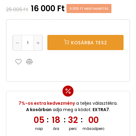
16 000 Ft
25 005 Ft
9 005 FT MEGTAKARÍTÁS
KOSÁRBA TESZ
7%-os extra kedvezmény
a teljes választékra.
A kosárban
adja meg a kódot:
EXTRA7
.
05
18
32
00
:
:
:
nap
óra
perc
másodperc