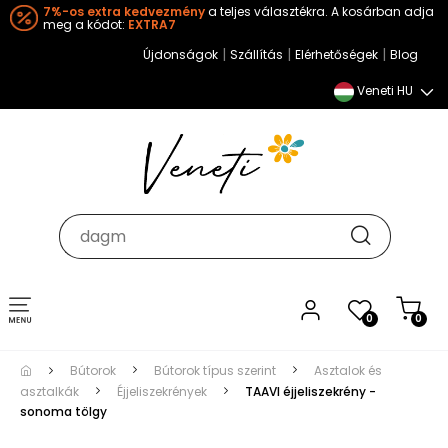
7%-os extra kedvezmény
a teljes választékra. A kosárban adja
meg a kódot:
EXTRA7
|
|
|
Újdonságok
Szállítás
Elérhetőségek
Blog
Veneti HU
Toggle
0
0
navigation
Bútorok
Bútorok típus szerint
Asztalok és
asztalkák
Éjjeliszekrények
TAAVI éjjeliszekrény -
sonoma tölgy