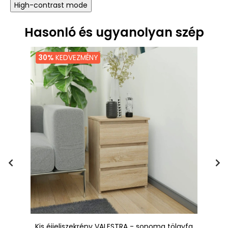
High-contrast mode
Hasonló és ugyanolyan szép
30%
KEDVEZMÉNY
Kis éjjeliszekrény VALESTRA - sonoma tölgyfa