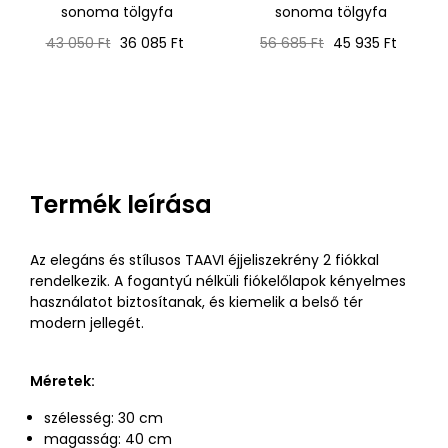
sonoma tölgyfa
sonoma tölgyfa
Normál
Ár
Normál
Ár
43 050 Ft
36 085 Ft
56 685 Ft
45 935 Ft
ár
ár
Termék leírása
Az elegáns és stílusos TAAVI éjjeliszekrény 2 fiókkal
rendelkezik. A fogantyú nélküli fiókelőlapok kényelmes
használatot biztosítanak, és kiemelik a belső tér
modern jellegét.
Méretek:
szélesség: 30 cm
magasság: 40 cm