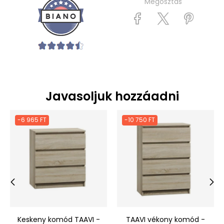
Megosztás
Javasoljuk hozzáadni
-6 965 FT
-10 750 FT
‹
›
Keskeny komód TAAVI -
TAAVI vékony komód -