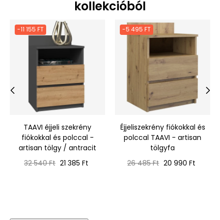
kollekcióból
-11 155 FT
-5 495 FT
‹
›
TAAVI éjjeli szekrény
Éjjeliszekrény fiókokkal és
fiókokkal és polccal -
polccal TAAVI - artisan
artisan tölgy / antracit
tölgyfa
Normál
Ár
Normál
Ár
32 540 Ft
21 385 Ft
26 485 Ft
20 990 Ft
ár
ár