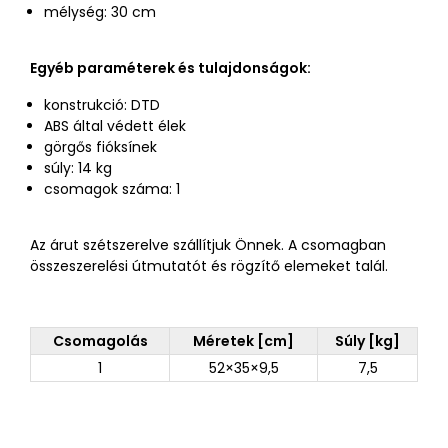
mélység: 30 cm
Egyéb paraméterek és tulajdonságok:
konstrukció: DTD
ABS által védett élek
görgős fióksínek
súly: 14 kg
csomagok száma: 1
Az árut szétszerelve szállítjuk Önnek. A csomagban
összeszerelési útmutatót és rögzítő elemeket talál.
Csomagolás
Méretek [cm]
Súly [kg]
1
52×35×9,5
7,5