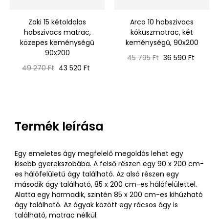
‹
›
Zaki 15 kétoldalas
Arco 10 habszivacs
habszivacs matrac,
kókuszmatrac, két
közepes keménységű
keménységű, 90x200
90x200
Normál
Ár
45 795 Ft
36 590 Ft
Normál
Ár
ár
49 270 Ft
43 520 Ft
ár
Termék leírása
Egy emeletes ágy megfelelő megoldás lehet egy
kisebb gyerekszobába. A felső részen egy 90 x 200 cm-
es hálófelületű ágy található. Az alsó részen egy
második ágy található, 85 x 200 cm-es hálófelülettel.
Alatta egy harmadik, szintén 85 x 200 cm-es kihúzható
ágy található. Az ágyak között egy rácsos ágy is
található, matrac nélkül.