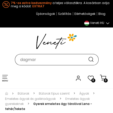
7%-os extra kedvezmény
a teljes választékra. A kosárban adja
meg a kódot:
EXTRA7
|
|
|
Újdonságok
Szállítás
Elérhetőségek
Blog
Veneti HU
Toggle
0
0
navigation
Bútorok
Bútorok típus szerint
Ágyak
Emeletes ágyak és galériaágyak
Emeletes ágyak
gyerekeknek
Gyerek emeletes ágy tárolóval Lena -
fehér/fekete