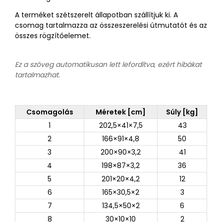
A terméket szétszerelt állapotban szállítjuk ki. A
csomag tartalmazza az összeszerelési útmutatót és az
összes rögzítőelemet.
Ez a szöveg automatikusan lett lefordítva, ezért hibákat
tartalmazhat.
Csomagolás
Méretek [cm]
Súly [kg]
1
202,5×41×7,5
43
2
166×91×4,8
50
3
200×90×3,2
41
4
198×87×3,2
36
5
201×20×4,2
12
6
165×30,5×2
3
7
134,5×50×2
6
8
30×10×10
2