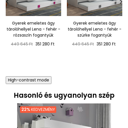
‹
›
Gyerek emeletes ágy
Gyerek emeletes ágy
tárolóhellyel Lena - fehér -
tárolóhellyel Lena - fehér -
rózsaszín fogantyúk
szürke fogantyúk
Normál
Ár
Normál
Ár
449 645 Ft
351 280 Ft
449 645 Ft
351 280 Ft
ár
ár
High-contrast mode
Hasonló és ugyanolyan szép
22%
KEDVEZMÉNY