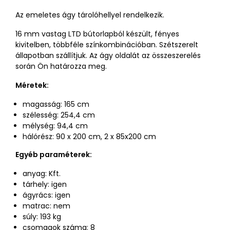
Az emeletes ágy tárolóhellyel rendelkezik.
16 mm vastag LTD bútorlapból készült, fényes
kivitelben, többféle színkombinációban. Szétszerelt
állapotban szállítjuk. Az ágy oldalát az összeszerelés
során Ön határozza meg.
Méretek:
magasság: 165 cm
szélesség: 254,4 cm
mélység: 94,4 cm
hálórész: 90 x 200 cm, 2 x 85x200 cm
Egyéb paraméterek:
anyag: Kft.
tárhely: igen
ágyrács: igen
matrac: nem
súly: 193 kg
csomagok száma: 8