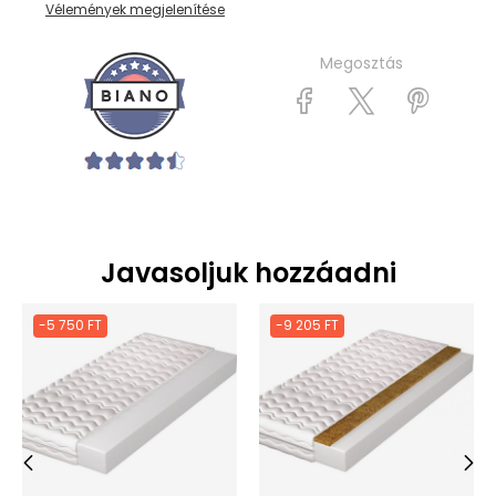
Vélemények megjelenítése
Megosztás
Javasoljuk hozzáadni
-5 750 FT
-9 205 FT