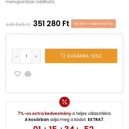
menüpontban található.
351 280 Ft
449 645 Ft
98 365 FT MEGTAKARÍTÁS
KOSÁRBA TESZ
7%-os extra kedvezmény
a teljes választékra.
A kosárban
adja meg a kódot:
EXTRA7
.