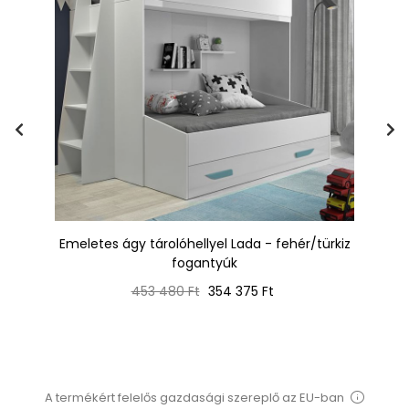
kiz
Emeletes ágy tárolóhellyel Lada - fehér/türkiz
fogantyúk
Normál
Ár
453 480 Ft
354 375 Ft
ár
A termékért felelős gazdasági szereplő az EU-ban