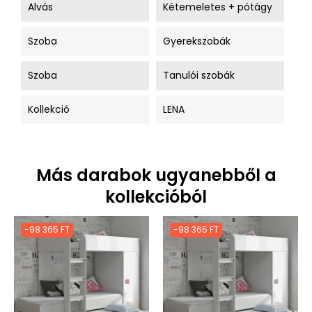
Alvás
Kétemeletes + pótágy
Szoba
Gyerekszobák
Szoba
Tanulói szobák
Kollekció
LENA
Más darabok ugyanebből a
kollekcióból
-98 365 FT
-98 365 FT