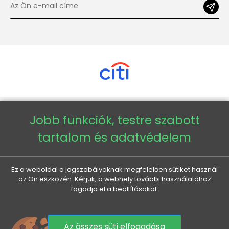
Jobb funkciók, testre szabott
Copyright © 2026 - Veneti™
tartalom és adatvédelem
Veneti HU
Ez a weboldal a jogszabályoknak megfelelően sütiket használ
Veneti CZ
az Ön eszközén. Kérjük, a webhely további használatához
fogadja el a beállításokat.
Veneti DE
Veneti SK
Az összes süti elfogadása