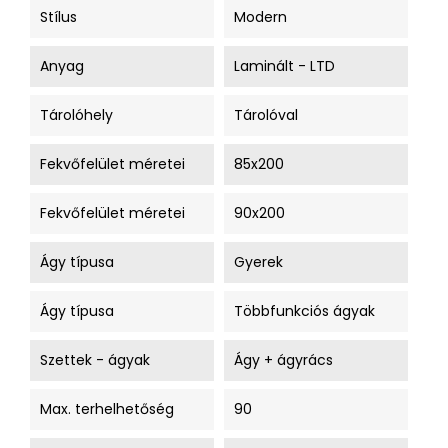
Stílus
Modern
Anyag
Laminált - LTD
Tárolóhely
Tárolóval
Fekvőfelület méretei
85x200
Fekvőfelület méretei
90x200
Ágy típusa
Gyerek
Ágy típusa
Többfunkciós ágyak
Szettek - ágyak
Ágy + ágyrács
Max. terhelhetőség
90