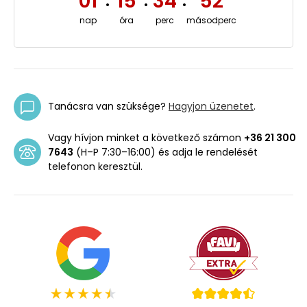
01
15
34
52
:
:
:
nap
óra
perc
másodperc
Tanácsra van szüksége?
Hagyjon üzenetet
.
Vagy hívjon minket a következő számon
+36 21 300
7643
(H–P 7:30–16:00) és adja le rendelését
telefonon keresztül.