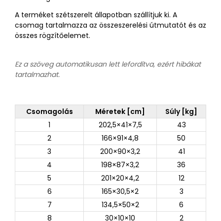
A terméket szétszerelt állapotban szállítjuk ki. A
csomag tartalmazza az összeszerelési útmutatót és az
összes rögzítőelemet.
Ez a szöveg automatikusan lett lefordítva, ezért hibákat
tartalmazhat.
Csomagolás
Méretek [cm]
Súly [kg]
1
202,5×41×7,5
43
2
166×91×4,8
50
3
200×90×3,2
41
4
198×87×3,2
36
5
201×20×4,2
12
6
165×30,5×2
3
7
134,5×50×2
6
8
30×10×10
2