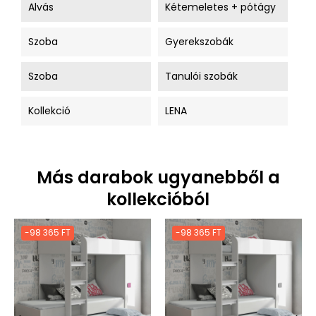
Alvás
Kétemeletes + pótágy
Szoba
Gyerekszobák
Szoba
Tanulói szobák
Kollekció
LENA
Más darabok ugyanebből a
kollekcióból
-98 365 FT
-98 365 FT