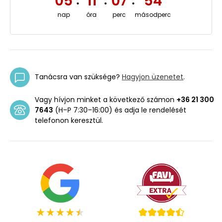
05
11
07
53
:
:
:
nap
óra
perc
másodperc
Tanácsra van szüksége?
Hagyjon üzenetet
.
Vagy hívjon minket a következő számon
+36 21 300
7643
(H–P 7:30–16:00) és adja le rendelését
telefonon keresztül.