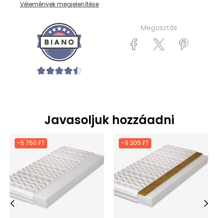
Vélemények megjelenítése
Megosztás
Javasoljuk hozzáadni
-5 750 FT
-9 205 FT