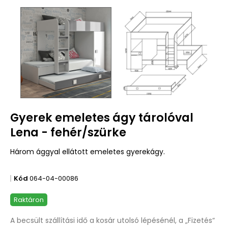
Gyerek emeletes ágy tárolóval
Lena - fehér/szürke
Három ággyal ellátott emeletes gyerekágy.
Kód
064-04-00086
Raktáron
A becsült szállítási idő a kosár utolsó lépésénél, a „Fizetés“