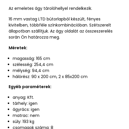
Az emeletes ágy tárolóhellyel rendelkezik.
16 mm vastag LTD bútorlapból készült, fényes
kivitelben, többféle színkombinációban. Szétszerelt
állapotban szállítjuk. Az ágy oldalát az összeszerelés
során Ön határozza meg.
Méretek:
magasság: 165 cm
szélesség: 254,4 cm
mélység: 94,4 cm
hálórész: 90 x 200 cm, 2 x 85x200 cm
Egyéb paraméterek:
anyag: Kft.
tárhely: igen
ágyrács: igen
matrac: nem
súly: 193 kg
csomagok száma: 8