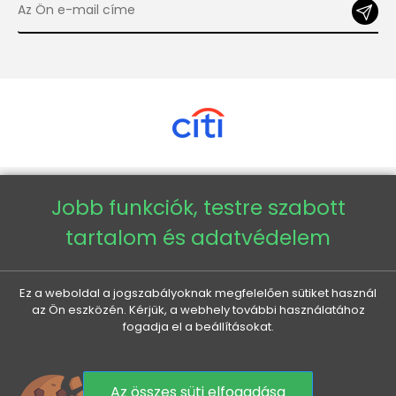
Jobb funkciók, testre szabott
Copyright © 2026 - Veneti™
tartalom és adatvédelem
Veneti HU
Ez a weboldal a jogszabályoknak megfelelően sütiket használ
Veneti CZ
az Ön eszközén. Kérjük, a webhely további használatához
fogadja el a beállításokat.
Veneti DE
Veneti SK
Az összes süti elfogadása