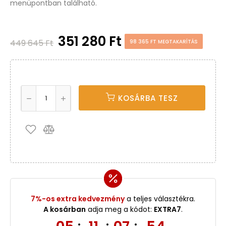
menüpontban található.
351 280 Ft
449 645 Ft
98 365 FT MEGTAKARÍTÁS
KOSÁRBA TESZ
7%-os extra kedvezmény
a teljes választékra.
A kosárban
adja meg a kódot:
EXTRA7
.