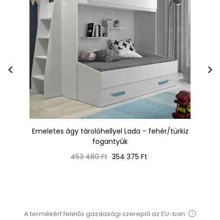
rke
Emeletes ágy tárolóhellyel Lada - fehér/türkiz
fogantyúk
Normál
Ár
453 480 Ft
354 375 Ft
ár
A termékért felelős gazdasági szereplő az EU-ban