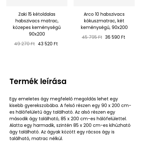
‹
›
Zaki 15 kétoldalas
Arco 10 habszivacs
habszivacs matrac,
kókuszmatrac, két
közepes keménységű
keménységű, 90x200
90x200
Normál
Ár
45 795 Ft
36 590 Ft
Normál
Ár
ár
49 270 Ft
43 520 Ft
ár
Termék leírása
Egy emeletes ágy megfelelő megoldás lehet egy
kisebb gyerekszobába. A felső részen egy 90 x 200 cm-
es hálófelületű ágy található. Az alsó részen egy
második ágy található, 85 x 200 cm-es hálófelülettel.
Alatta egy harmadik, szintén 85 x 200 cm-es kihúzható
ágy található. Az ágyak között egy rácsos ágy is
található, matrac nélkül.