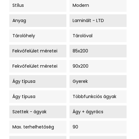
Stílus
Modern
Anyag
Laminált - LTD
Tárolóhely
Tárolóval
Fekvőfelület méretei
85x200
Fekvőfelület méretei
90x200
Ágy típusa
Gyerek
Ágy típusa
Többfunkciós ágyak
Szettek - ágyak
Ágy + ágyrács
Max. terhelhetőség
90