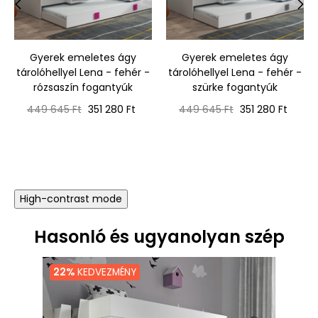
‹
›
Gyerek emeletes ágy
Gyerek emeletes ágy
tárolóhellyel Lena - fehér -
tárolóhellyel Lena - fehér -
rózsaszín fogantyúk
szürke fogantyúk
Normál
Ár
Normál
Ár
449 645 Ft
351 280 Ft
449 645 Ft
351 280 Ft
ár
ár
High-contrast mode
Hasonló és ugyanolyan szép
22%
KEDVEZMÉNY