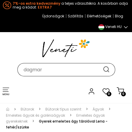
7%-os extra kedvezmény
a teljes választékra. A kosárban adja
meg a kódot:
EXTRA7
|
|
|
Újdonságok
Szállítás
Elérhetőségek
Blog
Veneti HU
Toggle
0
0
navigation
Bútorok
Bútorok típus szerint
Ágyak
Emeletes ágyak és galériaágyak
Emeletes ágyak
gyerekeknek
Gyerek emeletes ágy tárolóval Lena -
fehér/szürke