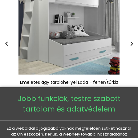
kiz
Emeletes ágy tárolóhellyel Lada - fehér/türkiz
fogantyúk
Jobb funkciók, testre szabott
Normál
Ár
453 480 Ft
354 375 Ft
ár
tartalom és adatvédelem
Ez a weboldal a jogszabályoknak megfelelően sütiket használ
A termékért felelős gazdasági szereplő az EU-ban
az Ön eszközén. Kérjük, a webhely további használatához