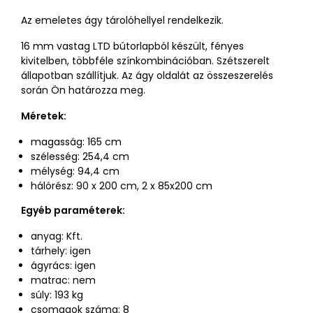
Az emeletes ágy tárolóhellyel rendelkezik.
16 mm vastag LTD bútorlapból készült, fényes
kivitelben, többféle színkombinációban. Szétszerelt
állapotban szállítjuk. Az ágy oldalát az összeszerelés
során Ön határozza meg.
Méretek:
magasság: 165 cm
szélesség: 254,4 cm
mélység: 94,4 cm
hálórész: 90 x 200 cm, 2 x 85x200 cm
Egyéb paraméterek:
anyag: Kft.
tárhely: igen
ágyrács: igen
matrac: nem
súly: 193 kg
csomagok száma: 8