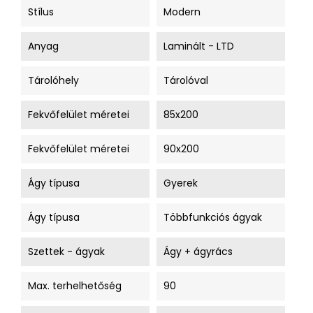
Stílus
Modern
Anyag
Laminált - LTD
Tárolóhely
Tárolóval
Fekvőfelület méretei
85x200
Fekvőfelület méretei
90x200
Ágy típusa
Gyerek
Ágy típusa
Többfunkciós ágyak
Szettek - ágyak
Ágy + ágyrács
Max. terhelhetőség
90