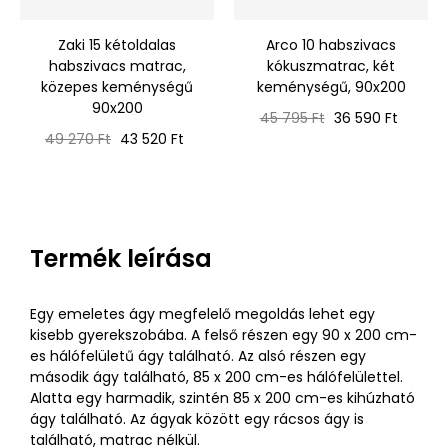
‹
›
Zaki 15 kétoldalas
Arco 10 habszivacs
habszivacs matrac,
kókuszmatrac, két
közepes keménységű
keménységű, 90x200
90x200
Normál
Ár
45 795 Ft
36 590 Ft
Normál
Ár
ár
49 270 Ft
43 520 Ft
ár
Termék leírása
Egy emeletes ágy megfelelő megoldás lehet egy
kisebb gyerekszobába. A felső részen egy 90 x 200 cm-
es hálófelületű ágy található. Az alsó részen egy
második ágy található, 85 x 200 cm-es hálófelülettel.
Alatta egy harmadik, szintén 85 x 200 cm-es kihúzható
ágy található. Az ágyak között egy rácsos ágy is
található, matrac nélkül.