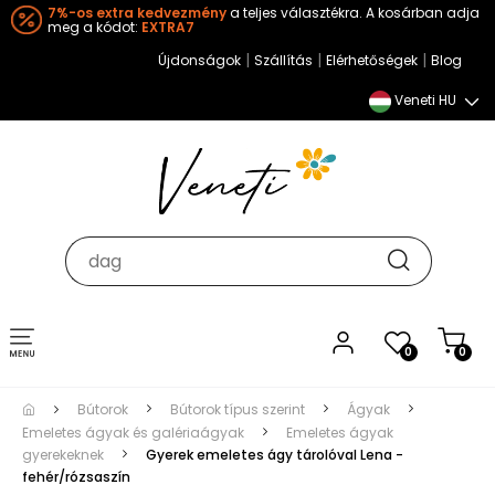
7%-os extra kedvezmény
a teljes választékra. A kosárban adja
meg a kódot:
EXTRA7
|
|
|
Újdonságok
Szállítás
Elérhetőségek
Blog
Veneti HU
Toggle
0
0
navigation
Bútorok
Bútorok típus szerint
Ágyak
Emeletes ágyak és galériaágyak
Emeletes ágyak
gyerekeknek
Gyerek emeletes ágy tárolóval Lena -
fehér/rózsaszín