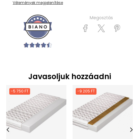
Vélemények megjelenítése
Megosztás
Javasoljuk hozzáadni
-5 750 FT
-9 205 FT