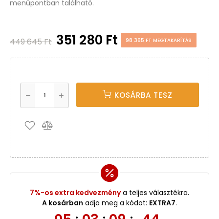
menüpontban található.
351 280 Ft
449 645 Ft
98 365 FT MEGTAKARÍTÁS
KOSÁRBA TESZ
7%-os extra kedvezmény
a teljes választékra.
A kosárban
adja meg a kódot:
EXTRA7
.