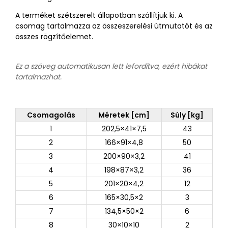
A terméket szétszerelt állapotban szállítjuk ki. A
csomag tartalmazza az összeszerelési útmutatót és az
összes rögzítőelemet.
Ez a szöveg automatikusan lett lefordítva, ezért hibákat
tartalmazhat.
Csomagolás
Méretek [cm]
Súly [kg]
1
202,5×41×7,5
43
2
166×91×4,8
50
3
200×90×3,2
41
4
198×87×3,2
36
5
201×20×4,2
12
6
165×30,5×2
3
7
134,5×50×2
6
8
30×10×10
2