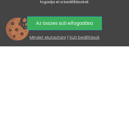
fogadja el a beállításokat.
Az összes süti elfogadása
0
Mindet elutasítani
|
Süti beállítások
VENETI

AZ ÖN FIÓKJA

MINDEN A VÁSÁRLÁSRÓL

HASZNOS INFORMÁCIÓK

KEDVEZMÉNYEK ÉS ÚJDONSÁGOK ÖNNEK, E-MAILBEN
Az elküldéssel hozzájárul személyes adatai
feldolgozásához.