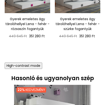
‹
›
Gyerek emeletes ágy
Gyerek emeletes ágy
tárolóhellyel Lena - fehér -
tárolóhellyel Lena - fehér -
rózsaszín fogantyúk
szürke fogantyúk
Normál
Ár
Normál
Ár
449 645 Ft
351 280 Ft
449 645 Ft
351 280 Ft
ár
ár
High-contrast mode
Hasonló és ugyanolyan szép
22%
KEDVEZMÉNY