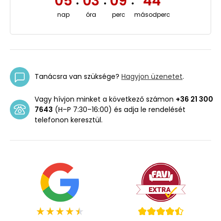
05
03
09
43
:
:
:
nap
óra
perc
másodperc
Tanácsra van szüksége?
Hagyjon üzenetet
.
Vagy hívjon minket a következő számon
+36 21 300
7643
(H–P 7:30–16:00) és adja le rendelését
telefonon keresztül.