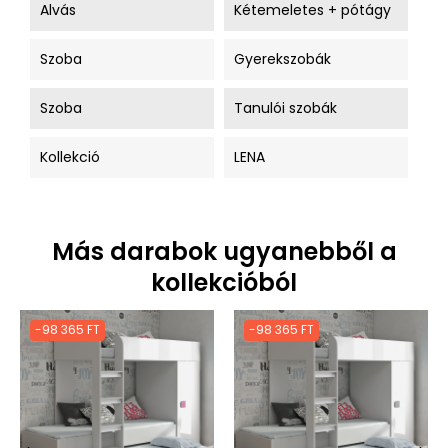
Alvás
Kétemeletes + pótágy
Szoba
Gyerekszobák
Szoba
Tanulói szobák
Kollekció
LENA
Más darabok ugyanebből a
kollekcióból
-98 365 FT
-98 365 FT