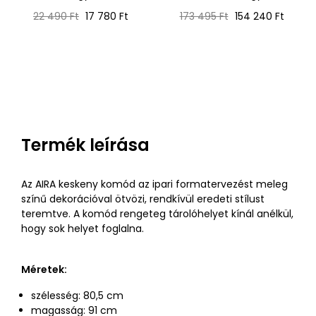
Normál
Ár
Normál
Ár
22 490 Ft
17 780 Ft
173 495 Ft
154 240 Ft
ár
ár
Termék leírása
Az AIRA keskeny komód az ipari formatervezést meleg
színű dekorációval ötvözi, rendkívül eredeti stílust
teremtve. A komód rengeteg tárolóhelyet kínál anélkül,
hogy sok helyet foglalna.
Méretek:
szélesség: 80,5 cm
magasság: 91 cm