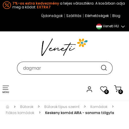
7%-os extra kedvezmény
a teljes választékra. A kosárban adja
meg a kódot:
EXTRA7
|
|
|
Újdonságok
Szállítás
Elérhetőségek
Blog
Veneti HU
Toggle
0
0
navigation
Bútorok
Bútorok típus szerint
Komódok
Fiókos komódok
Keskeny komód AIRA - sonoma tölgyfa