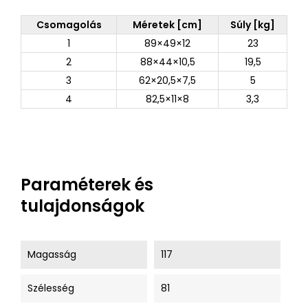
Csomagolás
Méretek [cm]
Súly [kg]
1
89×49×12
23
2
88×44×10,5
19,5
3
62×20,5×7,5
5
4
82,5×11×8
3,3
Paraméterek és
tulajdonságok
Magasság
117
Szélesség
81