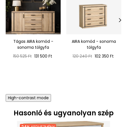
‹
›
Tágas AIRA komód -
AIRA komód - sonoma
sonoma tölgyfa
tölgyfa
Normál
Ár
Normál
Ár
150 525 Ft
131 500 Ft
120 240 Ft
102 350 Ft
ár
ár
High-contrast mode
Hasonló és ugyanolyan szép