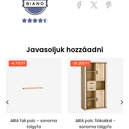
Javasoljuk hozzáadni
-4 710 FT
-19 255 FT
‹
›
AIRA fali polc - sonoma
AIRA polc fiókokkal -
tölgyfa
sonoma tölgyfa