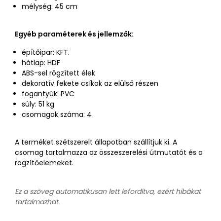
mélység: 45 cm
Egyéb paraméterek és jellemzők:
építőipar: KFT.
hátlap: HDF
ABS-sel rögzített élek
dekoratív fekete csíkok az elülső részen
fogantyúk: PVC
súly: 51 kg
csomagok száma: 4
A terméket szétszerelt állapotban szállítjuk ki. A
csomag tartalmazza az összeszerelési útmutatót és a
rögzítőelemeket.
Ez a szöveg automatikusan lett lefordítva, ezért hibákat
tartalmazhat.