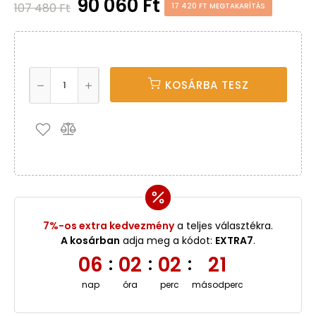
90 060 Ft
107 480 Ft
17 420 FT MEGTAKARÍTÁS
KOSÁRBA TESZ
7%-os extra kedvezmény
a teljes választékra.
A kosárban
adja meg a kódot:
EXTRA7
.
06
02
02
21
:
:
:
nap
óra
perc
másodperc