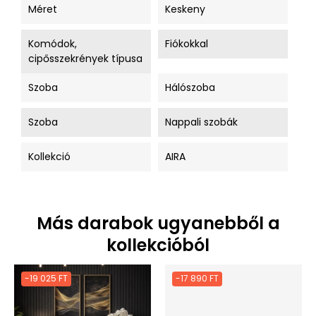
Méret
Keskeny
Komódok,
Fiókokkal
cipősszekrények típusa
Szoba
Hálószoba
Szoba
Nappali szobák
Kollekció
AIRA
Más darabok ugyanebből a
kollekcióból
-19 025 FT
-17 890 FT