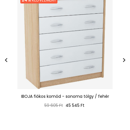
24%
KEDVEZMÉNY
IBOJA fiókos komód - sonoma tölgy / fehér
Normál
Ár
59 605 Ft
45 545 Ft
ár