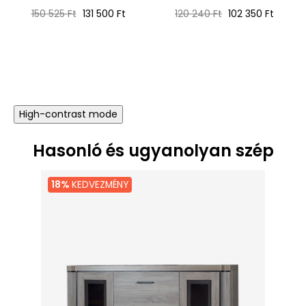
Normál
Ár
Normál
Ár
150 525 Ft
131 500 Ft
120 240 Ft
102 350 Ft
ár
ár
High-contrast mode
Hasonló és ugyanolyan szép
18%
KEDVEZMÉNY