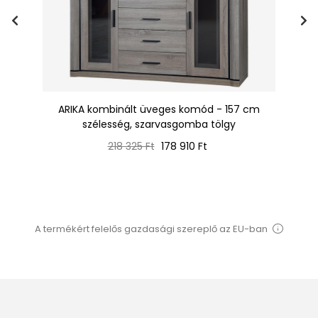
oma
ARIKA kombinált üveges komód - 157 cm
szélesség, szarvasgomba tölgy
Normál
Ár
218 325 Ft
178 910 Ft
ár
A termékért felelős gazdasági szereplő az EU-ban