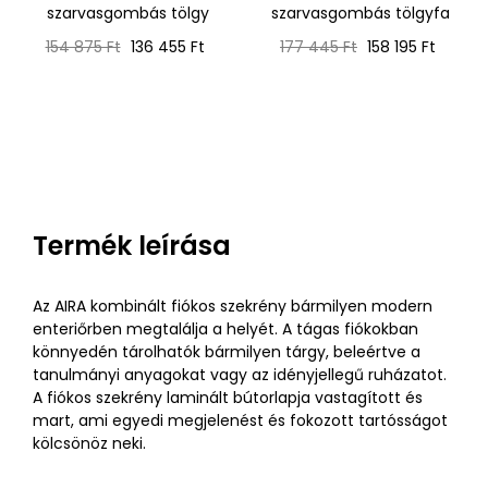
szarvasgombás tölgy
szarvasgombás tölgyfa
Normál
Ár
Normál
Ár
154 875 Ft
136 455 Ft
177 445 Ft
158 195 Ft
ár
ár
Termék leírása
Az AIRA kombinált fiókos szekrény bármilyen modern
enteriőrben megtalálja a helyét. A tágas fiókokban
könnyedén tárolhatók bármilyen tárgy, beleértve a
tanulmányi anyagokat vagy az idényjellegű ruházatot.
A fiókos szekrény laminált bútorlapja vastagított és
mart, ami egyedi megjelenést és fokozott tartósságot
kölcsönöz neki.