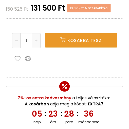
131 500 Ft
150 525 Ft
19 025 FT MEGTAKARÍTÁS
KOSÁRBA TESZ
7%-os extra kedvezmény
a teljes választékra.
A kosárban
adja meg a kódot:
EXTRA7
.
05
23
28
35
:
:
:
nap
óra
perc
másodperc