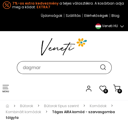
7%-os extra kedvezmény
a teljes választékra. A kosárban adja
meg a kódot:
EXTRA7
|
|
|
Újdonságok
Szállítás
Elérhetőségek
Blog
Veneti HU
Toggle
0
0
navigation
Bútorok
Bútorok típus szerint
Komódok
Kombinált komódok
Tágas AIRA komód - szarvasgomba
tölgyfa