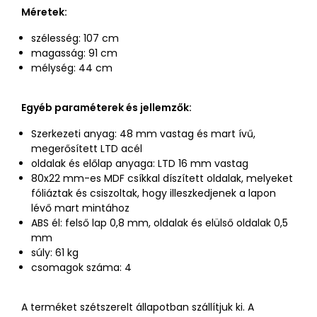
Méretek:
szélesség: 107 cm
magasság: 91 cm
mélység: 44 cm
Egyéb paraméterek és jellemzők:
Szerkezeti anyag: 48 mm vastag és mart ívű,
megerősített LTD acél
oldalak és előlap anyaga: LTD 16 mm vastag
80x22 mm-es MDF csíkkal díszített oldalak, melyeket
fóliáztak és csiszoltak, hogy illeszkedjenek a lapon
lévő mart mintához
ABS él: felső lap 0,8 mm, oldalak és elülső oldalak 0,5
mm
súly: 61 kg
csomagok száma: 4
A terméket szétszerelt állapotban szállítjuk ki. A