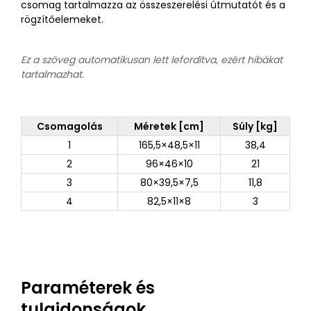
csomag tartalmazza az összeszerelési útmutatót és a
rögzítőelemeket.
Ez a szöveg automatikusan lett lefordítva, ezért hibákat
tartalmazhat.
Csomagolás
Méretek [cm]
Súly [kg]
1
165,5×48,5×11
38,4
2
96×46×10
21
3
80×39,5×7,5
11,8
4
82,5×11×8
3
Paraméterek és
tulajdonságok