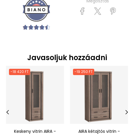
Megosztás
Javasoljuk hozzáadni
-18 420 FT
-19 250 FT
‹
›
Keskeny vitrin AIRA -
AIRA kétajtós vitrin -