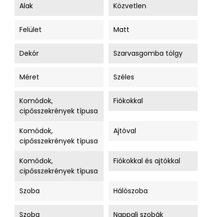
Alak
Közvetlen
Felület
Matt
Dekór
Szarvasgomba tölgy
Méret
Széles
Komódok,
Fiókokkal
cipősszekrények típusa
Komódok,
Ajtóval
cipősszekrények típusa
Komódok,
Fiókokkal és ajtókkal
cipősszekrények típusa
Szoba
Hálószoba
Szoba
Nappali szobák