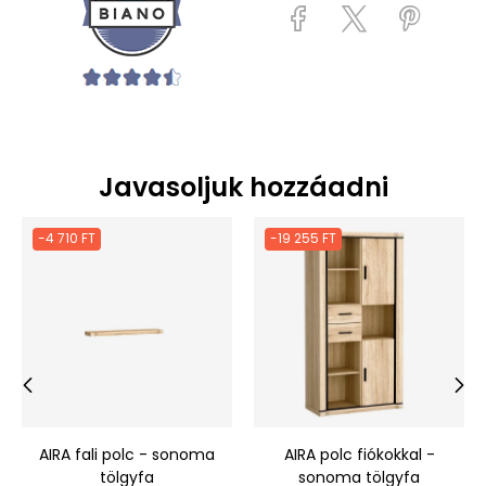
Javasoljuk hozzáadni
-4 710 FT
-19 255 FT
‹
›
AIRA fali polc - sonoma
AIRA polc fiókokkal -
tölgyfa
sonoma tölgyfa