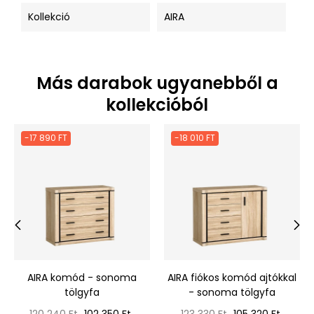
Kollekció
AIRA
Más darabok ugyanebből a
kollekcióból
-17 890 FT
-18 010 FT
‹
›
AIRA komód - sonoma
AIRA fiókos komód ajtókkal
tölgyfa
- sonoma tölgyfa
Normál
Ár
Normál
Ár