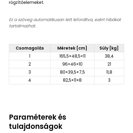
rögzítőelemeket.
Ez a szöveg automatikusan lett lefordítva, ezért hibákat
tartalmazhat.
Csomagolás
Méretek [cm]
Súly [kg]
1
165,5×48,5×11
38,4
2
96×46×10
21
3
80×39,5×7,5
11,8
4
82,5×11×8
3
Paraméterek és
tulajdonságok