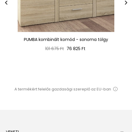
as
PUMBA kombinált komód - sonoma tölgy
Normál
Ár
101 675 Ft
76 825 Ft
ár
A termékért felelős gazdasági szereplő az EU-ban
VENETI