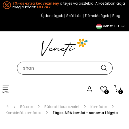
7%-os extra kedvezmény
a teljes választékra. A kosárban adja
meg a kódot:
EXTRA7
|
|
|
Újdonságok
Szállítás
Elérhetőségek
Blog
Veneti HU
Toggle
0
0
navigation
Bútorok
Bútorok típus szerint
Komódok
Kombinált komódok
Tágas AIRA komód - sonoma tölgyfa