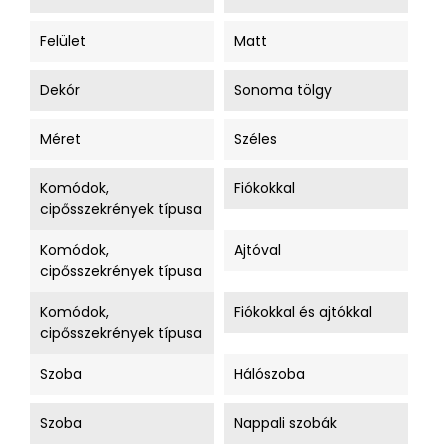
Felület
Matt
Dekór
Sonoma tölgy
Méret
Széles
Komódok,
Fiókokkal
cipősszekrények típusa
Komódok,
Ajtóval
cipősszekrények típusa
Komódok,
Fiókokkal és ajtókkal
cipősszekrények típusa
Szoba
Hálószoba
Szoba
Nappali szobák