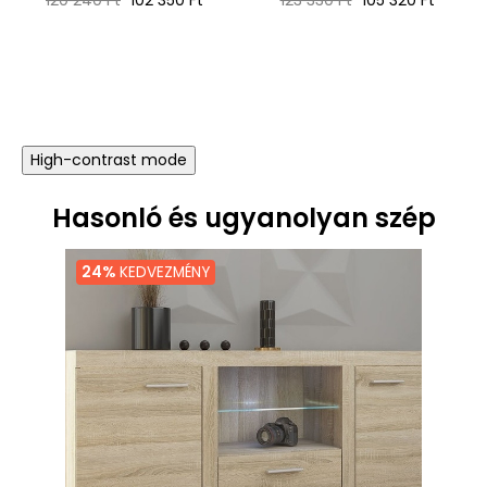
120 240 Ft
102 350 Ft
123 330 Ft
105 320 Ft
ár
ár
High-contrast mode
Hasonló és ugyanolyan szép
24%
KEDVEZMÉNY