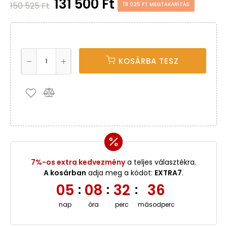
131 500 Ft
150 525 Ft
19 025 FT MEGTAKARÍTÁS
KOSÁRBA TESZ
7%-os extra kedvezmény
a teljes választékra.
A kosárban
adja meg a kódot:
EXTRA7
.
05
08
32
35
:
:
:
nap
óra
perc
másodperc