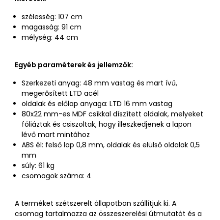
szélesség: 107 cm
magasság: 91 cm
mélység: 44 cm
Egyéb paraméterek és jellemzők:
Szerkezeti anyag: 48 mm vastag és mart ívű,
megerősített LTD acél
oldalak és előlap anyaga: LTD 16 mm vastag
80x22 mm-es MDF csíkkal díszített oldalak, melyeket
fóliáztak és csiszoltak, hogy illeszkedjenek a lapon
lévő mart mintához
ABS él: felső lap 0,8 mm, oldalak és elülső oldalak 0,5
mm
súly: 61 kg
csomagok száma: 4
A terméket szétszerelt állapotban szállítjuk ki. A
csomag tartalmazza az összeszerelési útmutatót és a