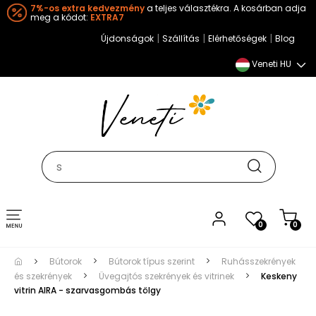
7%-os extra kedvezmény
a teljes választékra. A kosárban adja
meg a kódot:
EXTRA7
|
|
|
Újdonságok
Szállítás
Elérhetőségek
Blog
Veneti HU
Toggle
0
0
navigation
Bútorok
Bútorok típus szerint
Ruhásszekrények
és szekrények
Üvegajtós szekrények és vitrinek
Keskeny
vitrin AIRA - szarvasgombás tölgy