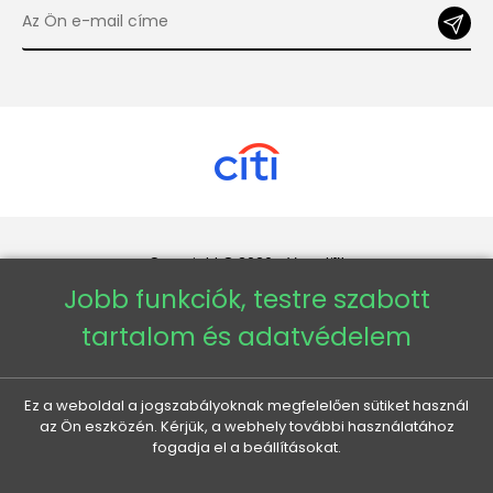
Copyright © 2026 - Veneti™
Jobb funkciók, testre szabott
Veneti HU
tartalom és adatvédelem
Veneti CZ
Ez a weboldal a jogszabályoknak megfelelően sütiket használ
az Ön eszközén. Kérjük, a webhely további használatához
Veneti DE
fogadja el a beállításokat.
Veneti SK