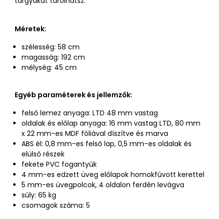
tárgyakat tárolhatsz.
Méretek:
szélesség: 58 cm
magasság: 192 cm
mélység: 45 cm
Egyéb paraméterek és jellemzők:
felső lemez anyaga: LTD 48 mm vastag
oldalak és előlap anyaga: 16 mm vastag LTD, 80 mm
x 22 mm-es MDF fóliával díszítve és marva
ABS él: 0,8 mm-es felső lap, 0,5 mm-es oldalak és
elülső részek
fekete PVC fogantyúk
4 mm-es edzett üveg előlapok homokfúvott kerettel
5 mm-es üvegpolcok, 4 oldalon ferdén levágva
súly: 65 kg
csomagok száma: 5