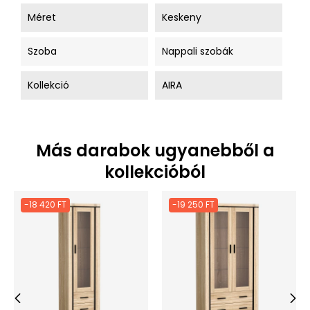
Méret
Keskeny
Szoba
Nappali szobák
Kollekció
AIRA
Más darabok ugyanebből a
kollekcióból
-18 420 FT
-19 250 FT