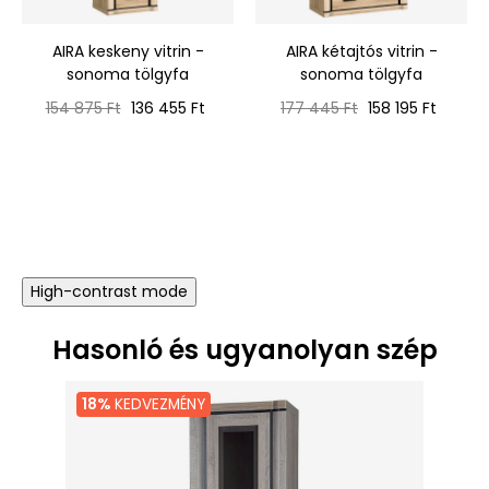
‹
›
AIRA keskeny vitrin -
AIRA kétajtós vitrin -
sonoma tölgyfa
sonoma tölgyfa
Normál
Ár
Normál
Ár
154 875 Ft
136 455 Ft
177 445 Ft
158 195 Ft
ár
ár
High-contrast mode
Hasonló és ugyanolyan szép
18%
KEDVEZMÉNY