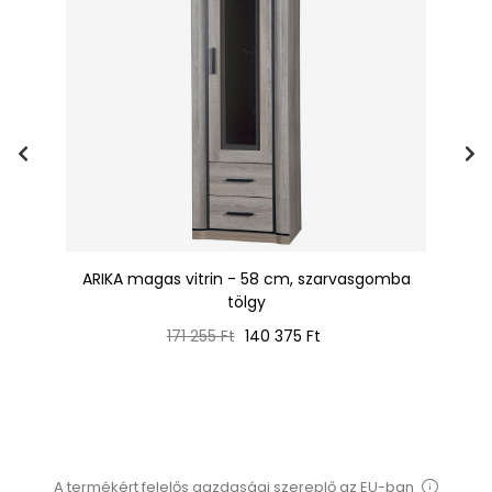
/
ARIKA magas vitrin - 58 cm, szarvasgomba
tölgy
Normál
Ár
171 255 Ft
140 375 Ft
ár
A termékért felelős gazdasági szereplő az EU-ban