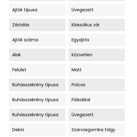
Ajtók típusa
Üvegezett
Záródás
Klasszikus zár
Ajtók száma
Egyajtós
Alak
Közvetlen
Felület
Matt
Ruhásszekrény típusa
Polcos
Ruhásszekrény típusa
Fiókokkal
Ruhásszekrény típusa
Üvegezett
Dekór
Szarvasgomba tölgy