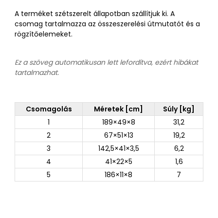
A terméket szétszerelt állapotban szállítjuk ki. A
csomag tartalmazza az összeszerelési útmutatót és a
rögzítőelemeket.
Ez a szöveg automatikusan lett lefordítva, ezért hibákat
tartalmazhat.
Csomagolás
Méretek [cm]
Súly [kg]
1
189×49×8
31,2
2
67×51×13
19,2
3
142,5×41×3,5
6,2
4
41×22×5
1,6
5
186×11×8
7