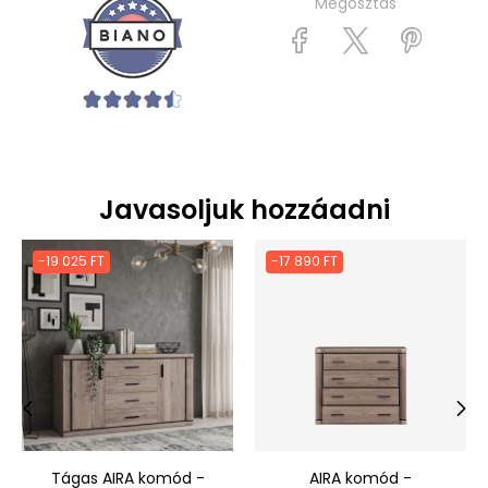
Megosztás
Javasoljuk hozzáadni
-19 025 FT
-17 890 FT
‹
›
Tágas AIRA komód -
AIRA komód -