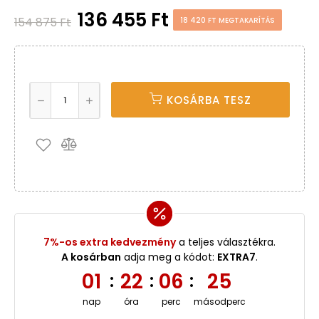
136 455 Ft
154 875 Ft
18 420 FT MEGTAKARÍTÁS
KOSÁRBA TESZ
7%-os extra kedvezmény
a teljes választékra.
A kosárban
adja meg a kódot:
EXTRA7
.
01
22
06
25
:
:
:
nap
óra
perc
másodperc