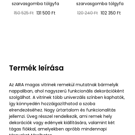
szarvasgomba tölgyfa
szarvasgomba tölgyfa
Normál
Ár
Normál
Ár
150 525 Ft
131 500 Ft
120 240 Ft
102 350 Ft
ár
ár
Termék leírása
Az AIRA magas vitrinek remekül mutatnak bármelyik
nappaliban, ahol nagyszerű funkcionális dekorációként
szolgálhat. A vitrinek több univerzális színben kaphatók,
így könnyedén hozzáigazíthatod a szoba
elrendezéséhez. Nagy űrtartalom és funkcionalitás
jellemzi. Üveg résszel rendelkezik, ami remek hely
dekorációk vagy edények kiállítására, valamint két
tágas fiókkal, amelyekben apróbb mindennapi